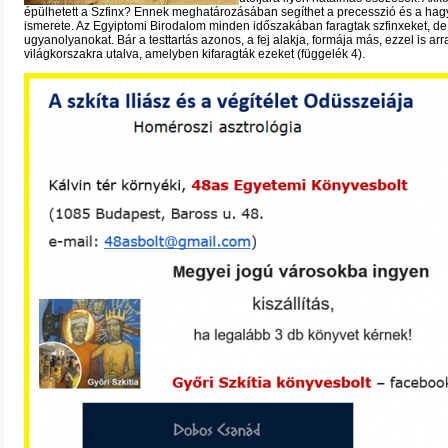
épülhetett a Szfinx? Ennek meghatározásában segíthet a precesszió és a h
ismerete. Az Egyiptomi Birodalom minden időszakában faragtak szfinxeket, d
ugyanolyanokat. Bár a testtartás azonos, a fej alakja, formája más, ezzel is arr
világkorszakra utalva, amelyben kifaragták ezeket (függelék 4).