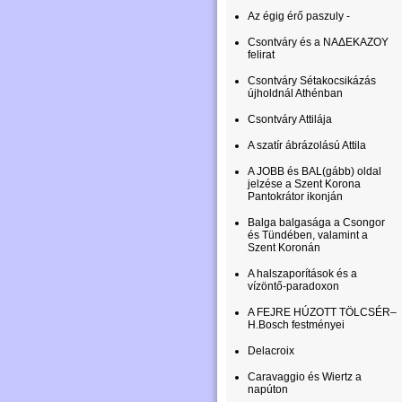
Az égig érő paszuly -
Csontváry és a ΝΑΔΕΚΑΖΟΥ
felirat
Csontváry Sétakocsikázás
újholdnál Athénban
Csontváry Attilája
A szatír ábrázolású Attila
A JOBB és BAL(gább) oldal
jelzése a Szent Korona
Pantokrátor ikonján
Balga balgasága a Csongor
és Tündében, valamint a
Szent Koronán
A halszaporítások és a
vízöntő-paradoxon
A FEJRE HÚZOTT TÖLCSÉR–
H.Bosch festményei
Delacroix
Caravaggio és Wiertz a
napúton