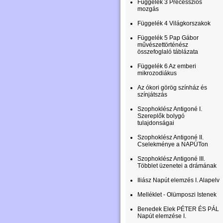
Függelék 3 Precessziós
mozgás
Függelék 4 Világkorszakok
Függelék 5 Pap Gábor
művészettörténész
összefoglaló táblázata
Függelék 6 Az emberi
mikrozodiákus
Az ókori görög színház és
színjátszás
Szophoklész Antigoné I.
Szereplők bolygó
tulajdonságai
Szophoklész Antigoné II.
Cselekménye a NAPÚTon
Szophoklész Antigoné III.
Többlet üzenetei a drámának
Iliász Napút elemzés I. Alapelv
Melléklet - Olümposzi Istenek
Benedek Elek PÉTER ÉS PÁL
Napút elemzése I.