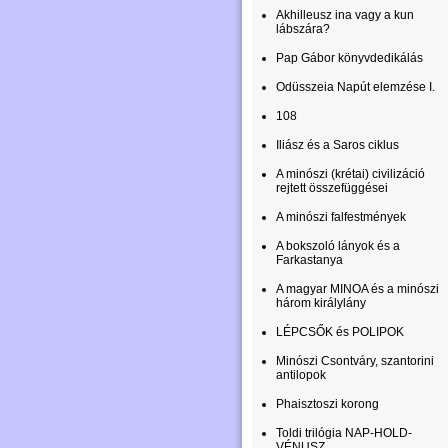
Akhilleusz ina vagy a kun
lábszára?
Pap Gábor könyvdedikálás
Odüsszeia Napút elemzése I.
108
Iliász és a Saros ciklus
A minószi (krétai) civilizáció
rejtett összefüggései
A minószi falfestmények
A bokszoló lányok és a
Farkastanya
A magyar MINOA és a minószi
három királylány
LÉPCSŐK és POLIPOK
Minószi Csontváry, szantorini
antilopok
Phaisztoszi korong
Toldi trilógia NAP-HOLD-
VÉNUSZ