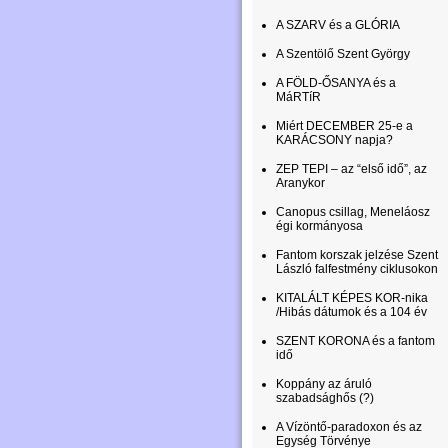
A SZARV és a GLÓRIA
A Szentölő Szent György
A FÖLD-ŐSANYA és a
MáRTíR
Miért DECEMBER 25-e a
KARÁCSONY napja?
ZEP TEPI – az “első idő”, az
Aranykor
Canopus csillag, Meneláosz
égi kormányosa
Fantom korszak jelzése Szent
László falfestmény ciklusokon
KITALÁLT KÉPES KOR-nika
/Hibás dátumok és a 104 év
SZENT KORONA és a fantom
idő
Koppány az áruló
szabadsághős (?)
A Vízöntő-paradoxon és az
Egység Törvénye