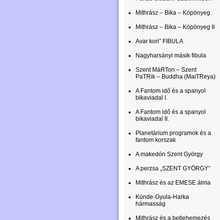
Mithrász – Bika – Köpönyeg
Mithrász – Bika – Köpönyeg II
Avar kori” FIBULA
Nagyharsányi másik fibula
Szent MáRTon – Szent
PaTRik – Buddha (MaiTReya)
A Fantom idő és a spanyol
bikaviadal I.
A Fantom idő és a spanyol
bikaviadal II.
Planetárium programok és a
fantom korszak
A makedón Szent György
A perzsa „SZENT GYÖRGY”
Mithrász és az EMESE álma
Künde-Gyula-Harka
hármasság
Mithrász és a betlehemezés