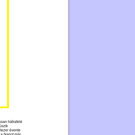
ssan hátrafelé
úszik
tezer évente
n a Napot már