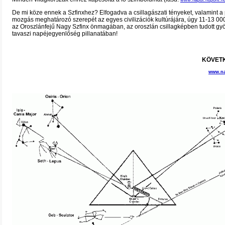
www.naput.hupont.h
De mi köze ennek a Szfinxhez? Elfogadva a csillagászati tényeket, valamint a
mozgás meghatározó szerepét az egyes civilizációk kultúrájára, úgy 11-13 000
az Oroszlánfejű Nagy Szfinx önmagában, az oroszlán csillagképben tudott g
tavaszi napéjegyenlőség pillanatában!
KÖVETK
www.na