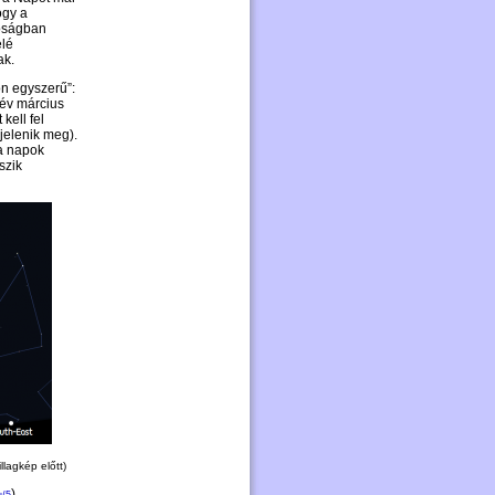
ogy a
lóságban
elé
ak.
n egyszerű”:
 év március
kell fel
 jelenik meg).
a napok
szik
llagkép előtt)
).