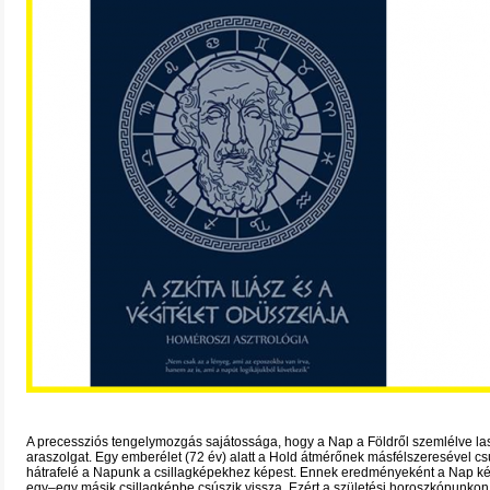
A precessziós tengelymozgás sajátossága, hogy a Nap a Földről szemlélve la
araszolgat. Egy emberélet (72 év) alatt a Hold átmérőnek másfélszeresével cs
hátrafelé a Napunk a csillagképekhez képest. Ennek eredményeként a Nap ké
egy–egy másik csillagképbe csúszik vissza. Ezért a születési horoszkópunko