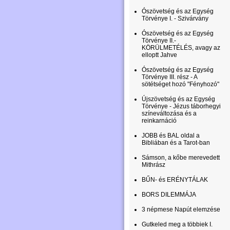
Ószövetség és az Egység
Törvénye I. - Szivárvány
Ószövetség és az Egység
Törvénye II.-
KÖRÜLMETÉLÉS, avagy az
elloptt Jahve
Ószövetség és az Egység
Törvénye III. rész - A
sötétséget hozó "Fényhozó"
Újszövetség és az Egység
Törvénye - Jézus táborhegyi
színeváltozása és a
reinkarnáció
JOBB és BAL oldal a
Bibliában és a Tarot-ban
Sámson, a kőbe merevedett
Mithrász
BŰN- és ERÉNYTÁLAK
BORS DILEMMÁJA
3 népmese Napút elemzése
Gutkeled meg a többiek I.