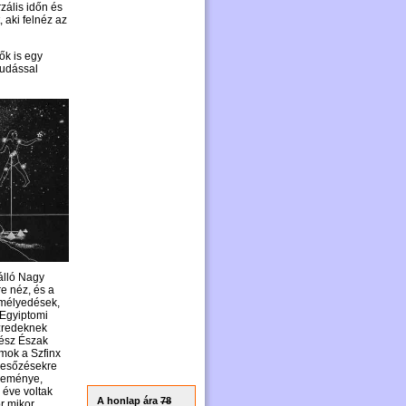
zális időn és
, aki felnéz az
ők is egy
tudással
álló Nagy
re néz, és a
 mélyedések,
 Egyiptomi
zredeknek
gész Észak
omok a Szfinx
i esőzésekre
leménye,
 éve voltak
A honlap ára
78
r mikor