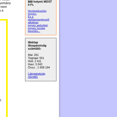
500
helyett MOST
agyomány
0 Ft.
e nem
a a
Honlapkészítés
ingyen:
Ez a
weblapszerkesztő
alkalmas
ingyen weboldal,
ingyen honlap
készítés...
Weblap
látogatottság
számláló:
Mai: 261
Tegnapi: 551
Heti: 2 411
Havi: 3 043
Össz.: 1 658 194
Látogatottság
növelés