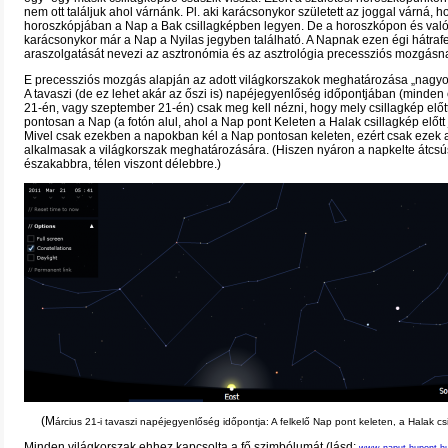
nem ott találjuk ahol várnánk. Pl. aki karácsonykor született az joggal várná, h
horoszkópjában a Nap a Bak csillagképben legyen. De a horoszkópon és va
karácsonykor már a Nap a Nyilas jegyben található. A Napnak ezen égi hátraf
araszolgatását nevezi az asztronómia és az asztrológia precessziós mozgásn
E precessziós mozgás alapján az adott világkorszakok meghatározása „nagyo
A tavaszi (de ez lehet akár az őszi is) napéjegyenlőség időpontjában (minden
21-én, vagy szeptember 21-én) csak meg kell nézni, hogy mely csillagkép előtt 
pontosan a Nap (a fotón alul, ahol a Nap pont Keleten a Halak csillagkép előtt
Mivel csak ezekben a napokban kél a Nap pontosan keleten, ezért csak ezek 
alkalmasak a világkorszak meghatározására. (Hiszen nyáron a napkelte átcsú
északabbra, télen viszont délebbre.)
(M
árcius 21-i tavaszi napéjegyenlőség időpontja:
A felkelő Nap pont keleten, a Halak csi
Minden világkorszak ehhez kapcsolta a fő szimbólumát (lásd: