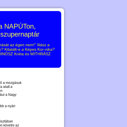
 a NAPÚTon,
 szupernaptár
rását az égen nem!” Iliász a
 Kitatált-e a Képes Kor-nika?
, MINÓSZ Kréta és MITHRÁSZ
érő a mozgásuk
a alatt a
en
dául a Nagy
ább a nyári
Tisztában
n követni az