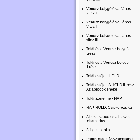
Vénusz bolygó és a János
Vitéz II.
Vénusz bolygó és a János
Vitéz I.
Vénusz bolygó és a János
vitéz III:
Toldi és a Vénusz bolygó
I.rész
Toldi és a Vénusz bolygó
II.rész
Toldi estéje - HOLD
Toldi estéje - A HOLD II. rész
Az apródok éneke
Toldi szerelme - NAP
NAP, HOLD, Csipkerózsika
A béka segge és a húsvéti
feltámadás
A frígiai sapka
Pártus diadalív Szalonikiben