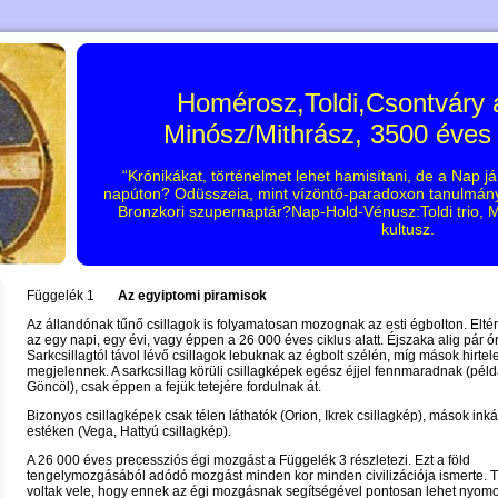
Homérosz,Toldi,Csontváry
Minósz/Mithrász, 3500 éves
“Krónikákat, történelmet lehet hamisítani, de a Nap já
napúton? Odüsszeia, mint vízöntő-paradoxon tanulmány?
Bronzkori szupernaptár?Nap-Hold-Vénusz:Toldi trio
kultusz.
Függelék 1
Az egyiptomi piramisok
Az állandónak tűnő csillagok is folyamatosan mozognak az esti égbolton. Elt
az egy napi, egy évi, vagy éppen a 26 000 éves ciklus alatt. Éjszaka alig pár ór
Sarkcsillagtól távol lévő csillagok lebuknak az égbolt szélén, míg mások hirtel
megjelennek. A sarkcsillag körüli csillagképek egész éjjel fennmaradnak (pél
Göncöl), csak éppen a fejük tetejére fordulnak át.
Bizonyos csillagképek csak télen láthatók (Orion, Ikrek csillagkép), mások ink
estéken (Vega, Hattyú csillagkép).
A 26 000 éves precessziós égi mozgást a Függelék 3 részletezi. Ezt a föld
tengelymozgásából adódó mozgást minden kor minden civilizációja ismerte. 
voltak vele, hogy ennek az égi mozgásnak segítségével pontosan lehet nyomo