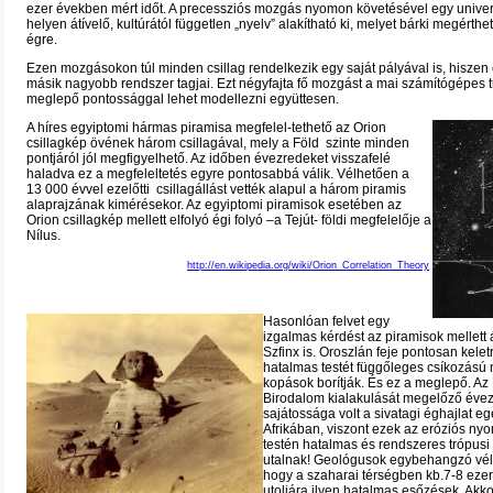
ezer években mért időt. A precessziós mozgás nyomon követésével egy univer
helyen átívelő, kultúrától független „nyelv” alakítható ki, melyet bárki megérthet
égre.
Ezen mozgásokon túl minden csillag rendelkezik egy saját pályával is, hiszen 
másik nagyobb rendszer tagjai. Ezt négyfajta fő mozgást a mai számítógépes 
meglepő pontossággal lehet modellezni együttesen.
A híres egyiptomi hármas piramisa megfelel-tethető az Orion
csillagkép övének három csillagával, mely a Föld szinte minden
pontjáról jól megfigyelhető. Az időben évezredeket visszafelé
haladva ez a megfeleltetés egyre pontosabbá válik. Vélhetően a
13 000 évvel ezelőtti csillagállást vették alapul a három piramis
alaprajzának kimérésekor. Az egyiptomi piramisok esetében az
Orion csillagkép mellett elfolyó égi folyó –a Tejút- földi megfelelője a
Nílus.
http://en.wikipedia.org/wiki/Orion_Correlation_Theory
Hasonlóan felvet egy
izgalmas kérdést az piramisok mellett 
Szfinx is. Oroszlán feje pontosan kelet
hatalmas testét függőleges csíkozású
kopások borítják. És ez a meglepő. Az
Birodalom kialakulását megelőző éve
sajátossága volt a sivatagi éghajlat e
Afrikában, viszont ezek az eróziós ny
testén hatalmas és rendszeres trópus
utalnak! Geológusok egybehangzó vé
hogy a szaharai térségben kb.7-8 ezer
utoljára ilyen hatalmas esőzések. Akko