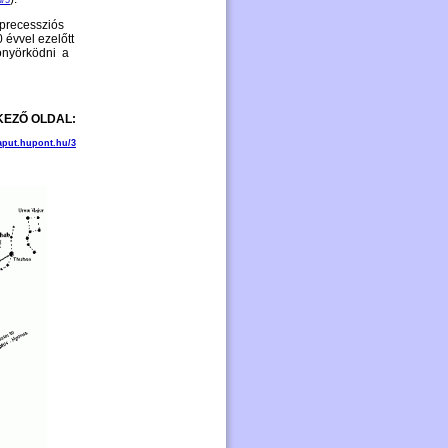
u/5
 precessziós
 évvel ezelőtt
yönyörködni a
EZŐ OLDAL:
put.hupont.hu/3