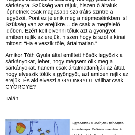
sárkányra. Szükség van rájuk, hiszen ő általuk
léphetnek csak magasabb szakrális szintre a
legyőzői. Pont ez jelenik meg a népmeséinkben is!
Szükség van az erejükre… de csak a megfelelő
időben. Ezért kell elvenni tőlük azt a gyöngyöt
amiben rejlik az erejük, hiszen hogy is szól a kínai
mitosz: “Ha elveszik tőle, ártalmatlan.”
Amikor Tóth Gyula által említett hősök legyőzik a
sárkányokat, lehet, hogy mégsem ölik meg a
sárkányokat, hanem csak ártalmatlanítják az által,
hogy elveszik tőlük a gyöngyöt, azt amiben rejlik az
erejük. És aki elveszi a GYÖNGYÖT vállhat csak
GYÖRGYÉ?
Talán...
Ugyanannak a kislánynak pár nappal
korábbi rajza. Kétkörös svasztika. A