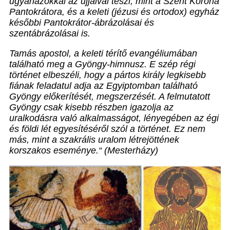
ugyanazokkal az ujjaival teszi, mint a Szent Korona
Pantokrátora, és a keleti (jézusi és ortodox) egyház
későbbi Pantokrátor-ábrázolásai és
szentábrázolásai is.
Tamás apostol, a keleti térítő evangéliumában
található meg a Gyöngy-himnusz. E szép régi
történet elbeszéli, hogy a pártos király legkisebb
fiának feladatul adja az Egyiptomban található
Gyöngy előkerítését, megszerzését. A felmutatott
Gyöngy csak kisebb részben igazolja az
uralkodásra való alkalmasságot, lényegében az égi
és földi lét egyesítéséről szól a történet. Ez nem
más, mint a szakrális uralom létrejöttének
korszakos eseménye.“ (Mesterházy)