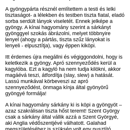
A gyöngypárta résznél említettem a testi és lelki
tisztaságot- a lélekben és testben tiszta fiatal, eladó
sorba serdült lányok viseletét. Ennek jelképe a
gyöngy. A kínai hagyomány szerint a sárkányt
gyönggyel szokás ábrázolni, melyet többnyire
lenyel (ahogy a pártás, tiszta szűz lányokat is
lenyeli - elpusztítja), vagy éppen kiköpi.
Itt érdemes újra megállni és végiggondolni, hogy is
keletkezik a gyöngy. Apró szennyeződés kerül a
kagylóba. Ezt a kagyló ha nem tudja kilökni, akkor
magáévá teszi, átfordítja (slay, slew) a hatását.
Lassú munkával körbeveszi az apró
szennyeződést, önmaga kínja által gyönyörű
gyöngyé formálja!
A kínai hagyomány sárkány ki is köpi a gyöngyöt –
azaz szakrálisan tiszta hőst teremt! Szent György
csak a sárkány által vállik azzá a Szent Györgyé,
aki Anglia védőszentjévé válhatott. Galahad
megszületéséhez is szükség volt egy pusztító