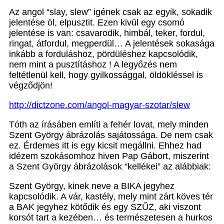
Az angol “slay, slew” igének csak az egyik, sokadik
jelentése öl, elpusztit. Ezen kivül egy csomó
jelentése is van: csavarodik, himbál, teker, fordul,
ringat, átfordul, megperdül… A jelentések sokasága
inkább a forduláshoz, pördüléshez kapcsolódik,
nem mint a pusztításhoz ! A legyőzés nem
feltétlenül kell, hogy gyilkossággal, öldökléssel is
végződjön!
http://dictzone.com/angol-magyar-szotar/slew
Tóth az írásáben említi a fehér lovat, mely minden
Szent György ábrázolás sajátossága. De nem csak
ez. Érdemes itt is egy kicsit megállni. Ehhez had
idézem szokásomhoz hiven Pap Gábort, miszerint
a Szent György ábrázolások “kellékei” az alábbiak:
Szent György, kinek neve a BIKA jegyhez
kapcsolódik. A vár, kastély, mely mint zárt köves tér
a BAK jegyhez kötődik és egy SZŰZ, aki viszont
korsót tart a kezében… és természetesen a hurkos