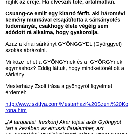
rejlik az ereje. Ha elveszik tőle, ártalmatlan.
Csuang-ce említ egy kitartó férfit, aki háromévi
kemény munkával elsajátította a sárkányölés
tudományát, csakhogy élete végéig sem
adódott rá alkalma, hogy gyakorolja.
Azaz a kínai sárkányt GYÖNGGYEL (Györggyel)
szokás ábrázolni.
Mi köze lehet a GYÖNGYnek és a GYÖRGYnek
egymáshoz? Eddig láttuk, hogy mindkettőnél ott a
sárkány.
Mesterházy Zsolt írása a gyöngyről figyelmet
érdemel:
http://www.szittya.com/Mesterhazi%20Szent%20Ko
rona.htm
„(A tarquiniai freskón) Akár tojást akár Gyöngyöt
tart a kezében az etruszk fiatalember, azt