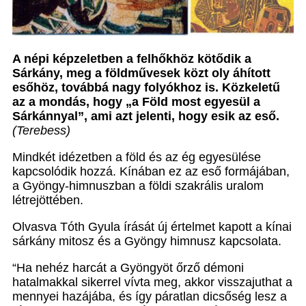
A népi képzeletben a felhőkhöz kötődik a
Sárkány, meg a földművesek közt oly áhított
esőhöz, továbbá nagy folyókhoz is. Közkeletű
az a mondás, hogy „a Föld most egyesül a
Sárkánnyal”, ami azt jelenti, hogy esik az eső.
(Terebess)
Mindkét idézetben a föld és az ég egyesülése
kapcsolódik hozzá. Kínában ez az eső formájában,
a Gyöngy-himnuszban a földi szakrális uralom
létrejöttében.
Olvasva Tóth Gyula írását új értelmet kapott a kínai
sárkány mitosz és a Gyöngy himnusz kapcsolata.
“Ha nehéz harcát a Gyöngyöt őrző démoni
hatalmakkal sikerrel vívta meg, akkor visszajuthat a
mennyei hazájába, és így páratlan dicsőség lesz a