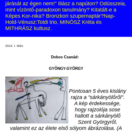
járását az égen nem!” Iliász a napúton? Odüsszeia,
mint vízöntő-paradoxon tanulmány? Kitatált-e a
Képes Kor-nika? Bronzkori szupernaptár?Nap-
Hold-Vénusz:Toldi trio, MINÓSZ Kréta és
MITHRÁSZ kultusz.
2014. I. félév
Dobos Csanád:
GYÖNGY-GYÖRGY
Pontosan 5 éves kislány
rajza a "sárkányölőről".
A kép érdekessége,
hogy rajzolója sose
hallott a sárkányölő
Szent Györgyről,
valamint ez az élete első sólyom ábrázolása. (A