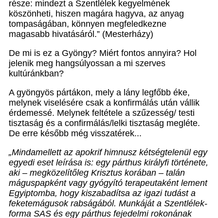
része: mindezt a Szentlélek kegyelmének
köszönheti, hiszen magára hagyva, az anyag
tompaságában, könnyen megfeledkezne
magasabb hivatásáról.” (Mesterházy)
De mi is ez a Gyöngy? Miért fontos annyira? Hol
jelenik meg hangsúlyossan a mi szerves
kultúránkban?
A gyöngyös pártákon, mely a lány legfőbb éke,
melynek viselésére csak a konfirmálás után vállik
érdemessé. Melynek feltétele a szűzesség/ testi
tisztaság és a confirmálás/lelki tisztaság megléte.
De erre később még visszatérek...
„Mindamellett az apokrif himnusz kétségtelenül egy
egyedi eset leírása is: egy párthus királyfi története,
aki – megközelítőleg Krisztus korában – talán
máguspapként vagy gyógyító terapeutaként lement
Egyiptomba, hogy kiszabadítsa az igazi tudást a
feketemágusok rabságából.
Munkáját a Szentlélek-
forma SAS és egy párthus fejedelmi rokonának