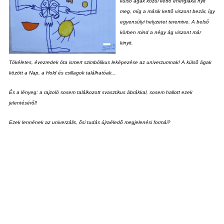
külső ágak közül kettő energiáka nyit
meg, míg a másik kettő viszont bezár, így
egyensúlyi helyzetet teremtve. A belső
körben mind a négy ág viszont már
kinyit.
Tökéletes, évezredek óta ismert szimbólikus leképezése az univerzumnak! A külső ágak
között a Nap, a Hold és csillagok találhatóak...
És a lényeg: a rajzoló sosem találkozott svasztikus ábrákkal, sosem hallott ezek
jelentéséről!
Ezek lennének az univerzális, ősi tudás újraéledő megjelenési formái?