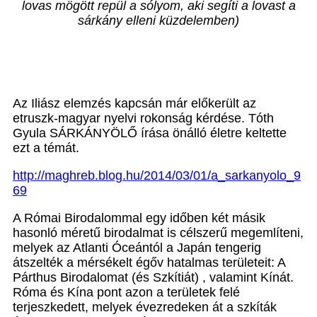
lovas mögött repül a sólyom, aki segíti a lovast a
sárkány elleni küzdelemben)
Az Iliász elemzés kapcsán már előkerült az
etruszk-magyar nyelvi rokonság kérdése. Tóth
Gyula SÁRKÁNYÖLŐ írása önálló életre keltette
ezt a témát.
http://maghreb.blog.hu/2014/03/01/a_sarkanyolo_9
69
A Római Birodalommal egy időben két másik
hasonló méretű birodalmat is célszerű megemlíteni,
melyek az Atlanti Óceántól a Japán tengerig
átszelték a mérsékelt égőv hatalmas területeit: A
Párthus Birodalomat (és Szkítiát) , valamint Kínát.
Róma és Kína pont azon a területek felé
terjeszkedett, melyek évezredeken át a szkíták