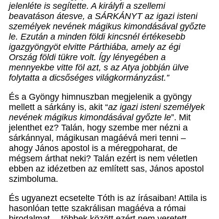
jelenléte is segítette. A királyfi a szellemi
beavatáson átesve, a SÁRKÁNYT az igazi isteni
személyek nevének mágikus kimondásával győzte
le. Ezután a minden földi kincsnél értékesebb
igazgyöngyöt elvitte Párthiába, amely az égi
Ország földi tükre volt. Így lényegében a
mennyekbe vitte föl azt, s az Atya jobbján ülve
folytatta a dicsőséges világkormányzást.”
És a Gyöngy himnuszban megjelenik a gyöngy
mellett a sárkány is, akit “
az igazi isteni személyek
nevének mágikus kimondásával győzte le
”. Mit
jelenthet ez? Talán, hogy szembe mer nézni a
sárkánnyal, mágikusan magáévá meri tenni –
ahogy János apostol is a méregpoharat, de
mégsem árthat neki? Talán ezért is nem véletlen
ebben az idézetben az említett sas, János apostol
szimboluma.
És ugyanezt ecsetelte Tóth is az írásaiban! Attila is
hasonlóan tette szakrálisan magáéva a római
birodalmat… többek között ezért nem veretett