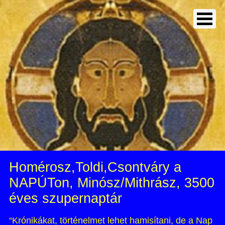
Homérosz,Toldi,Csontváry a
NAPÚTon, Minósz/Mithrász, 3500
éves szupernaptár
“Krónikákat, történelmet lehet hamisítani, de a Nap