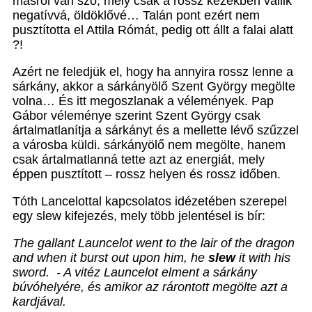
másról van szó, mely csak a rossz kezekben vállik
negatívvá, öldöklővé… Talán pont ezért nem
pusztította el Attila Rómát, pedig ott állt a falai alatt
?!
Azért ne feledjük el, hogy ha annyira rossz lenne a
sárkány, akkor a sárkányölő Szent György megölte
volna… És itt megoszlanak a vélemények. Pap
Gábor véleménye szerint Szent György csak
ártalmatlanítja a sárkányt és a mellette lévő szűzzel
a városba küldi. sárkányölő nem megölte, hanem
csak ártalmatlanná tette azt az energiát, mely
éppen pusztított – rossz helyen és rossz időben.
Tóth Lancelottal kapcsolatos idézetében szerepel
egy slew kifejezés, mely több jelentésel is bír:
The gallant Launcelot went to the lair of the dragon
and when it burst out upon him, he
slew
it with his
sword. - A vitéz Launcelot elment a sárkány
búvóhelyére, és amikor az rárontott megölte azt a
kardjával.