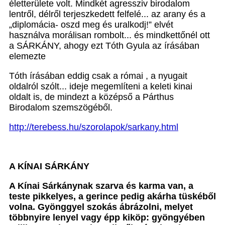
életterülete volt. Mindkét agressziv birodalom
lentről, délről terjeszkedett felfelé... az arany és a
„diplomácia- oszd meg és uralkodj!” elvét
használva morálisan rombolt... és mindkettőnél ott
a SÁRKÁNY, ahogy ezt Tóth Gyula az írásában
elemezte
Tóth írásában eddig csak a római , a nyugait
oldalról szólt... ideje megemlíteni a keleti kinai
oldalt is, de mindezt a középső a Párthus
Birodalom szemszögéből.
http://terebess.hu/szorolapok/sarkany.html
A KÍNAI SÁRKÁNY
A Kínai Sárkánynak szarva és karma van, a
teste pikkelyes, a gerince pedig akárha tüskéből
volna. Gyönggyel szokás ábrázolni, melyet
többnyire lenyel vagy épp kiköp: gyöngyében