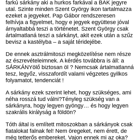
farkú sárkány aki a hurkos farkával a BAK jegyre
utal. Szinte minden Szent György ikon tartalmazza
ezeket a jegyeket. Pap Gábor rendszeresen
felhívja a figyelmet, hogy e jegyek együttese jóval
árnyaltabbá teszi a történetet. Szent György csak
ártalmatlaná teszi a sárkányt, akit ezek után a szűz
bevisz a kastélyba – a saját téridejébe.
De ennek asztrálmitoszi megközelítése nem része
az észrevételeimnek. A kérdés továbbra is áll: a
SÁRKÁNYölő biztosan öl ? Nemcsak ártalmatlanná
tesz, legyőz, visszafordít valami végzetes gyilkos
folyamatot, tendenciát !
A sárkány ezek szerint lehet, hogy szükséges, ami
néha rosszá tud válni?Tényleg szükség van a
sárkányra, hogy legyen gyöngy… és hogy legyen
szakrális királyság a földön?
Tóth által is említett mitoszokban a sárkányok csak
fiatalokat falnak fel! Nem öregeket, nem érett, de
még tetterős embereket. Vajon ennek mi az oka?