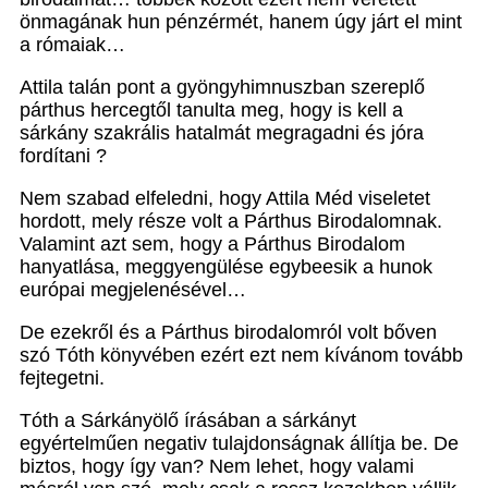
önmagának hun pénzérmét, hanem úgy járt el mint
a rómaiak…
Attila talán pont a gyöngyhimnuszban szereplő
párthus hercegtől tanulta meg, hogy is kell a
sárkány szakrális hatalmát megragadni és jóra
fordítani ?
Nem szabad elfeledni, hogy Attila Méd viseletet
hordott, mely része volt a Párthus Birodalomnak.
Valamint azt sem, hogy a Párthus Birodalom
hanyatlása, meggyengülése egybeesik a hunok
európai megjelenésével…
De ezekről és a Párthus birodalomról volt bőven
szó Tóth könyvében ezért ezt nem kívánom tovább
fejtegetni.
Tóth a Sárkányölő írásában a sárkányt
egyértelműen negativ tulajdonságnak állítja be. De
biztos, hogy így van? Nem lehet, hogy valami