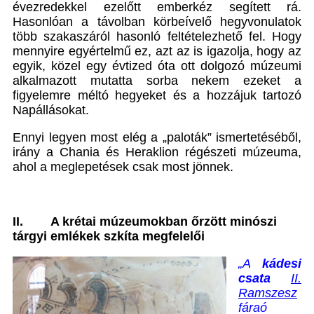
évezredekkel ezelőtt emberkéz segített rá.
Hasonlóan a távolban körbeívelő hegyvonulatok
több szakaszáról hasonló feltételezhető fel. Hogy
mennyire egyértelmű ez, azt az is igazolja, hogy az
egyik, közel egy évtized óta ott dolgozó múzeumi
alkalmazott mutatta sorba nekem ezeket a
figyelemre méltó hegyeket és a hozzájuk tartozó
Napállásokat.
Ennyi legyen most elég a „paloták” ismertetéséből,
irány a Chania és Heraklion régészeti múzeuma,
ahol a meglepetések csak most jönnek.
II.
A krétai múzeumokban őrzött minószi
tárgyi emlékek szkíta megfelelői
„
A
kádesi
csata
II.
Ramszesz
fáraó