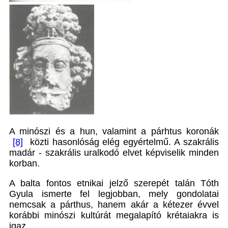
A minószi és a hun, valamint a párhtus koronák
[8]
közti hasonlóság elég egyértelmű. A szakrális
madár - szakrális uralkodó elvet képviselik minden
korban.
A balta fontos etnikai jelző szerepét talán Tóth
Gyula ismerte fel legjobban, mely gondolatai
nemcsak a párthus, hanem akár a kétezer évvel
korábbi minószi kultúrát megalapító krétaiakra is
igaz.