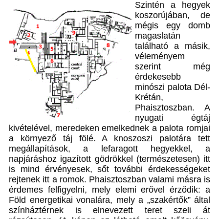
Szintén a hegyek
koszorújában, de
mégis egy domb
magaslatán
található a másik,
véleményem
szerint még
érdekesebb
minószi palota Dél-
Krétán,
Phaisztoszban. A
nyugati égtáj
kivételével, meredeken emelkednek a palota romjai
a környező táj fölé. A knoszoszi palotára tett
megállapítások, a lefaragott hegyekkel, a
napjáráshoz igazított gödrökkel (természetesen) itt
is mind érvényesek, sőt további érdekességeket
rejtenek itt a romok. Phaisztoszban valami másra is
érdemes felfigyelni, mely elemi erővel érződik: a
Föld energetikai vonalára, mely a „szakértők” által
színháztérnek is elnevezett teret szeli át