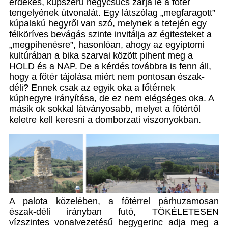
érdekes, kúpszerű hegycsúcs zárja le a főtér
tengelyének útvonalát. Egy látszólag „megfaragott”
kúpalakú hegyről van szó, melynek a tetején egy
félköríves bevágás szinte invitálja az égitesteket a
„megpihenésre”, hasonlóan, ahogy az egyiptomi
kultúrában a bika szarvai között pihent meg a
HOLD és a NAP. De a kérdés továbbra is fenn áll,
hogy a főtér tájolása miért nem pontosan észak-
déli? Ennek csak az egyik oka a főtérnek
kúphegyre irányítása, de ez nem elégséges oka. A
másik ok sokkal látványosabb, melyet a főtértől
keletre kell keresni a domborzati viszonyokban.
A palota közelében, a főtérrel párhuzamosan
észak-déli irányban futó, TÖKÉLETESEN
vízszintes vonalvezetésű hegygerinc adja meg a