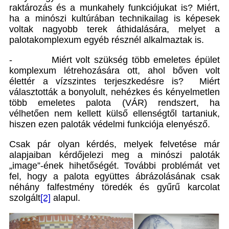
raktározás és a munkahely funkciójukat is? Miért,
ha a minószi kultúrában technikailag is képesek
voltak nagyobb terek áthidalására, melyet a
palotakomplexum egyéb résznél alkalmaztak is.
- Miért volt szükség több emeletes épület
komplexum létrehozására ott, ahol bőven volt
élettér a vízszintes terjeszkedésre is? Miért
választották a bonyolult, nehézkes és kényelmetlen
több emeletes palota (VÁR) rendszert, ha
vélhetően nem kellett külső ellenségtől tartaniuk,
hiszen ezen paloták védelmi funkciója elenyésző.
Csak pár olyan kérdés, melyek felvetése már
alapjaiban kérdőjelezi meg a minószi paloták
„image”-ének hihetőségét. További problémát vet
fel, hogy a palota együttes ábrázolásának csak
néhány falfestmény töredék és gyűrű karcolat
szolgált
[2]
alapul.