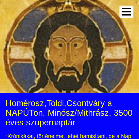
Homérosz,Toldi,Csontváry a
NAPÚTon, Minósz/Mithrász, 3500
éves szupernaptár
“Krónikákat, történelmet lehet hamisítani, de a Nap