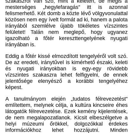
szakaszról van szó, mint a keleten, de mégis a
mesterséges „hegylefaragás” itt is azonnal
felismerhető. Két domb a közte lévő völgyvonulattal
közösen nem egy ívelt formát ad ki, hanem a palota
irányából szemlélve újabb tökéletes vízszintes
felületet! Talán nem meglepő, hogy ugyanez
igazolható a főtér kereszttengelyének nyugati
irányában is.
Eddig a főtér kissé elmozdított tengelyéről volt szó.
De az eredeti, iránytűvel is kimérhető északi, keleti
és nyugati irányokban is egy-egy rövidebb
vízszintes szakaszra lehet felfigyelni, de ennek
jelentősége elenyésző a korábbi tengelyéhez
képest.
A tanulmányom elején „tudatos félrevezetést”
említettem, melynek célja, a kultúra kincseire éhes
látogatók félrevezetése. Ezek kemény kijelentések,
de nem megalapozatlanok. Kicsit elbeszélgetve a
helyi múzeumi őrökkel, dolgozókkal érdekes
információkhoz lehet hozzájutni. Minden