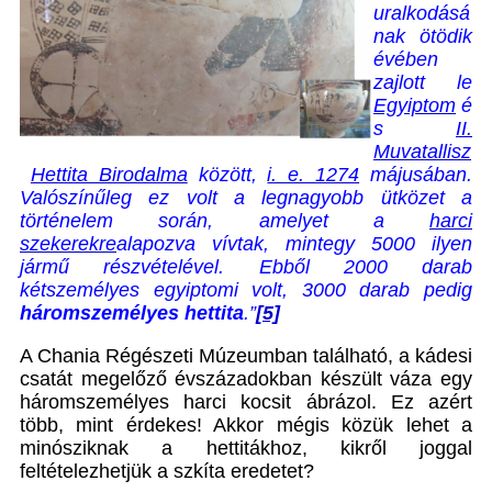
uralkodásá
nak ötödik
évében
zajlott le
Egyiptom
é
s
II.
Muvatallisz
Hettita Birodalma
között,
i. e. 1274
májusában.
Valószínűleg ez volt a legnagyobb ütközet a
történelem során, amelyet a
harci
szekerekre
alapozva vívtak, mintegy 5000 ilyen
jármű részvételével. Ebből 2000 darab
kétszemélyes egyiptomi volt, 3000 darab pedig
háromszemélyes hettita
.
”
[5]
A Chania Régészeti Múzeumban található, a kádesi
csatát megelőző évszázadokban készült váza egy
háromszemélyes harci kocsit ábrázol. Ez azért
több, mint érdekes! Akkor mégis közük lehet a
minósziknak a hettitákhoz, kikről joggal
feltételezhetjük a szkíta eredetet?