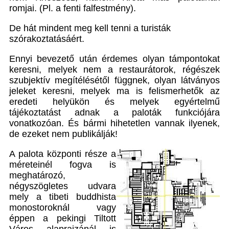
romjai. (Pl. a fenti falfestmény).
De hát mindent meg kell tenni a turisták
szórakoztatásáért.
Ennyi bevezető után érdemes olyan támpontokat
keresni, melyek nem a restaurátorok, régészek
szubjektív megítélésétől függnek, olyan látványos
jeleket keresni, melyek ma is felismerhetők az
eredeti helyükön és melyek egyértelmű
tájékoztatást adnak a paloták funkciójára
vonatkozóan. És bármi hihetetlen vannak ilyenek,
de ezeket nem publikálják!
A palota központi része a
méreteinél fogva is
meghatározó,
négyszögletes udvara
mely a tibeti buddhista
monostoroknál vagy
éppen a pekingi Tiltott
Város alaprajzánál is