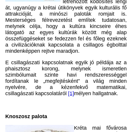
létrehozott ködösítés lengi
át, ugyanúgy a krétai útikönyvek egyik kulturális fő
attrakcióját, a minószi paloták romjait is.
Mesterséges félrevezetést említek tudatosan,
melynek célja, hogy a kultúra kincseire éhes
látogató az egyes kultúrák között még alap
összefüggéseket se fedezzen fel és főleg ezeknek
a civilizációknak kapcsolata a csillagos égbolttal
mindenképpen rejtve maradjon.
E csillagászati kapcsolatnak egyik jó példája az a
phaisztosz korong, melynek ismeretlen
szimbólumait szinte havi rendszerességgel
fordítanak le „megfejtésként” a világ minden
nyelvére, de a kézenfekvő matematikai,
csillagászati kapcsolatáról
[1]
mélyen hallgatnak.
Knoszosz palota
Kréta mai fővárosa