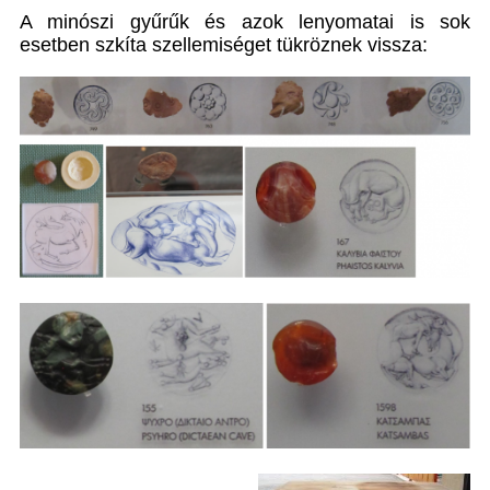
A minószi gyűrűk és azok lenyomatai is sok
esetben szkíta szellemiséget tükröznek vissza: