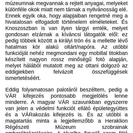
múzeumnak megvannak a rejtett anyagai, melyeket
különféle okok miatt nem tárnak a nyilvánosság elé.
Ennek egyik oka, hogy alapjaiban rengetné meg a
hivatalosan elfogadott történelem elméleteket. És
Knoszoszban is van ilyen tárgyi emlék, melyet
gondosan elzárnak a kíváncsi látogatók elől: ez
pedig többek között a királyi trón és a mellette lévő
hatalmas kör alakú oltárt/napóra. Az utóbbi
funkcióját nehéz megmondani egy mobillal titokban
készített nagyon rossz minőségű fotó alapján,
melyet hálából mutatott meg az ottani dolgozó az
eddigiekben felvázolt összefüggések
ismertetéséért.
Eddig folyamatosan palotáról beszéltem, pedig a
VÁR kifejezés pontosabb megjelölés lenne
minderre. A magyar VÁR szavunkban egyszerre
van jelen a védelmi funkciót ellátó épületegyüttes
és a VÁRakozás kifejezés is. És az utóbbi a
magatartás minta a legjellemzőbb a Heraklion
Régészeti Múzeum szobrainak