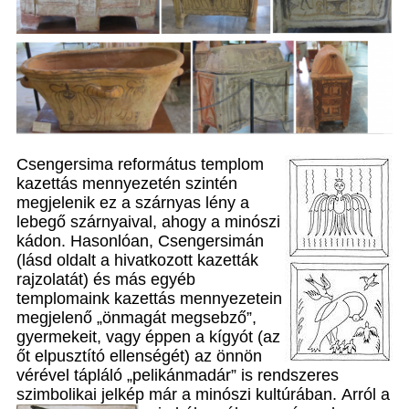
Csengersima református templom
kazettás mennyezetén szintén
megjelenik ez a szárnyas lény a
lebegő szárnyaival, ahogy a minószi
kádon. Hasonlóan, Csengersimán
(lásd oldalt a hivatkozott kazetták
rajzolatát) és más egyéb
templomaink kazettás mennyezetein
megjelenő „önmagát megsebző”,
gyermekeit, vagy éppen a kígyót (az
őt elpusztító ellenségét) az önnön
vérével tápláló „pelikánmadár” is rendszeres
szimbolikai jelkép már a minószi kultúrában.
Arról a