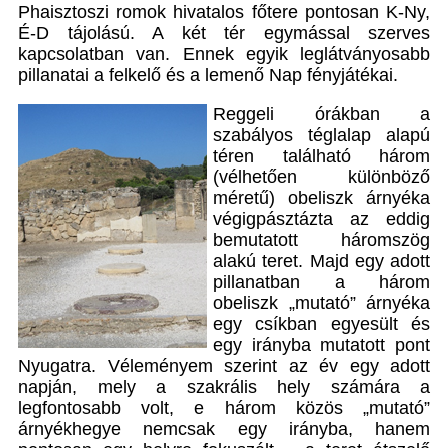
Phaisztoszi romok hivatalos főtere pontosan K-Ny,
É-D tájolású. A két tér egymással szerves
kapcsolatban van. Ennek egyik leglátványosabb
pillanatai a felkelő és a lemenő Nap fényjátékai.
Reggeli órákban a
szabályos téglalap alapú
téren található három
(vélhetően különböző
méretű) obeliszk árnyéka
végigpásztázta az eddig
bemutatott háromszög
alakú teret. Majd egy adott
pillanatban a három
obeliszk „mutató” árnyéka
egy csíkban egyesült és
egy irányba mutatott pont
Nyugatra. Véleményem szerint az év egy adott
napján, mely a szakrális hely számára a
legfontosabb volt, e három közös „mutató”
árnyékhegye nemcsak egy irányba, hanem