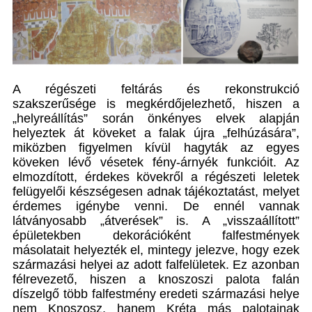
A régészeti feltárás és rekonstrukció
szakszerűsége is megkérdőjelezhető, hiszen a
„helyreállítás” során önkényes elvek alapján
helyeztek át köveket a falak újra „felhúzására”,
miközben figyelmen kívül hagyták az egyes
köveken lévő vésetek fény-árnyék funkcióit. Az
elmozdított, érdekes kövekről a régészeti leletek
felügyelői készségesen adnak tájékoztatást, melyet
érdemes igénybe venni. De ennél vannak
látványosabb „átverések” is. A „visszaállított”
épületekben dekorációként falfestmények
másolatait helyezték el, mintegy jelezve, hogy ezek
származási helyei az adott falfelületek. Ez azonban
félrevezető, hiszen a knoszoszi palota falán
díszelgő több falfestmény eredeti származási helye
nem Knoszosz, hanem Kréta más palotainak