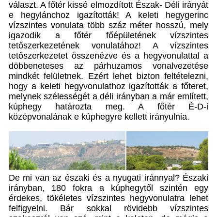
választ. A főtér kissé elmozdított Észak- Déli irányát
e hegylánchoz igazították! A keleti hegygerinc
vízszintes vonulata több száz méter hosszú, mely
igazodik a főtér főépületének vízszintes
tetőszerkezetének vonulatához! A vízszintes
tetőszerkezetet összenézve és a hegyvonulattal a
döbbeneteses az párhuzamos vonalvezetése
mindkét felületnek. Ezért lehet bizton feltételezni,
hogy a keleti hegyvonulathoz igazították a főteret,
melynek szélességét a déli irányban a már említett,
kúphegy határozta meg. A főtér É-D-i
középvonalának e kúphegyre kellett irányulnia.
De mi van az északi és a nyugati iránnyal? Északi
irányban, 180 fokra a kúphegytől szintén egy
érdekes, tökéletes vízszintes hegyvonulatra lehet
felfigyelni. Bár sokkal rövidebb vízszintes