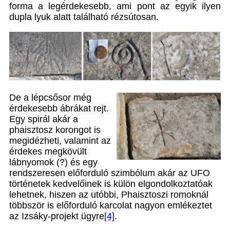
forma a legérdekesebb, ami pont az egyik ilyen
dupla lyuk alatt található rézsútosan.
De a lépcsősor még
érdekesebb ábrákat rejt.
Egy spirál akár a
phaisztosz korongot is
megidézheti, valamint az
érdekes megkövült
lábnyomok (?) és egy
rendszeresen előforduló szimbólum akár az UFO
történetek kedvelőinek is külön elgondolkoztatóak
lehetnek, hiszen az utóbbi, Phaisztoszi romoknál
többször is előforduló karcolat nagyon emlékeztet
az Izsáky-projekt ügyre
[4]
.