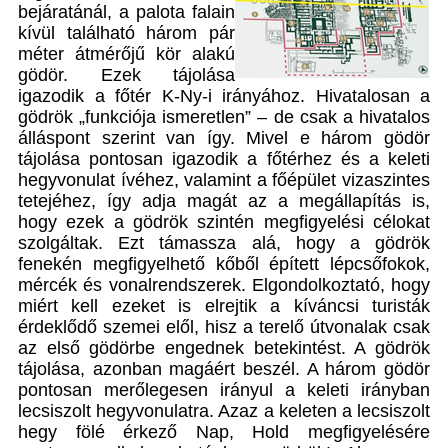
bejáratánál, a palota falain
kívül található három pár
méter átmérőjű kör alakú
gödör. Ezek tájolása
igazodik a főtér K-Ny-i irányához. Hivatalosan a
gödrök „funkciója ismeretlen” – de csak a hivatalos
álláspont szerint van így. Mivel e három gödör
tájolása pontosan igazodik a főtérhez és a keleti
hegyvonulat ívéhez, valamint a főépület vizaszintes
tetejéhez, így adja magát az a megállapítás is,
hogy ezek a gödrök szintén megfigyelési célokat
szolgáltak. Ezt támassza alá, hogy a gödrök
fenekén megfigyelhető kőből épített lépcsőfokok,
mércék és vonalrendszerek. Elgondolkoztató, hogy
miért kell ezeket is elrejtik a kíváncsi turisták
érdeklődő szemei elől, hisz a terelő útvonalak csak
az első gödörbe engednek betekintést. A gödrök
tájolása, azonban magáért beszél. A három gödör
pontosan merőlegesen irányul a keleti irányban
lecsiszolt hegyvonulatra. Azaz a keleten a lecsiszolt
hegy fölé érkező Nap, Hold megfigyelésére