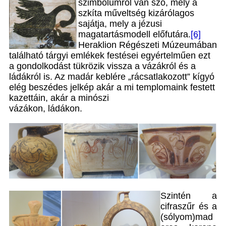
szimbólumról van szó, mely a
szkíta műveltség kizárólagos
sajátja, mely a jézusi
magatartásmodell előfutára.
[6]
Heraklion Régészeti Múzeumában
található tárgyi emlékek festései egyértelműen ezt
a gondolkodást tükrözik vissza a vázákról és a
ládákról is. Az madár keblére „rácsatlakozott” kígyó
elég beszédes jelkép akár a mi templomaink festett
kazettáin, akár a minószi
vázákon, ládákon.
Szintén a
cifraszűr és a
(sólyom)mad