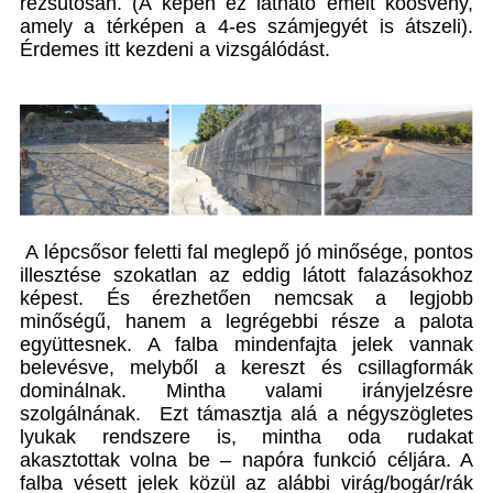
rézsútosan. (A képen ez látható emelt kőösvény,
amely a térképen a 4-es számjegyét is átszeli).
Érdemes itt kezdeni a vizsgálódást.
A lépcsősor feletti fal meglepő jó minősége, pontos
illesztése szokatlan az eddig látott falazásokhoz
képest. És érezhetően nemcsak a legjobb
minőségű, hanem a legrégebbi része a palota
együttesnek. A falba mindenfajta jelek vannak
belevésve, melyből a kereszt és csillagformák
dominálnak. Mintha valami irányjelzésre
szolgálnának. Ezt támasztja alá a négyszögletes
lyukak rendszere is, mintha oda rudakat
akasztottak volna be – napóra funkció céljára. A
falba vésett jelek közül az alábbi virág/bogár/rák