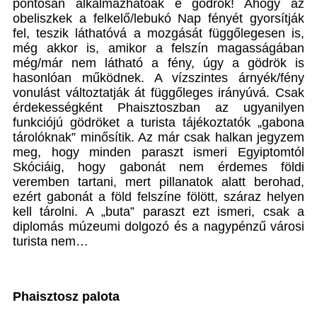
pontosan alkalmazhatóak e gödrök! Ahogy az
obeliszkek a felkelő/lebukó Nap fényét gyorsítják
fel, teszik láthatóvá a mozgását függőlegesen is,
még akkor is, amikor a felszín magasságában
még/már nem látható a fény, úgy a gödrök is
hasonlóan működnek. A vízszintes árnyék/fény
vonulást változtatják át függőleges irányúvá. Csak
érdekességként Phaisztoszban az ugyanilyen
funkciójú gödröket a turista tájékoztatók „gabona
tárolóknak” minősítik. Az már csak halkan jegyzem
meg, hogy minden paraszt ismeri Egyiptomtól
Skóciáig, hogy gabonát nem érdemes földi
veremben tartani, mert pillanatok alatt berohad,
ezért gabonát a föld felszíne fölött, száraz helyen
kell tárolni. A „buta” paraszt ezt ismeri, csak a
diplomás múzeumi dolgozó és a nagypénzű városi
turista nem…
Phaisztosz palota