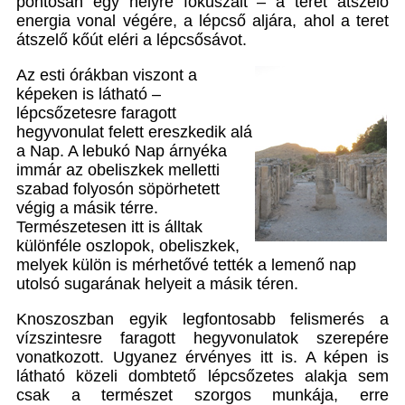
pontosan egy helyre fokuszált – a teret átszelő
energia vonal végére, a lépcső aljára, ahol a teret
átszelő kőút eléri a lépcsősávot.
Az esti órákban viszont a
képeken is látható –
lépcsőzetesre faragott
hegyvonulat felett ereszkedik alá
a Nap. A lebukó Nap árnyéka
immár az obeliszkek melletti
szabad folyosón söpörhetett
végig a másik térre.
Természetesen itt is álltak
különféle oszlopok, obeliszkek,
melyek külön is mérhetővé tették a lemenő nap
utolsó sugarának helyeit a másik téren.
Knoszoszban egyik legfontosabb felismerés a
vízszintesre faragott hegyvonulatok szerepére
vonatkozott. Ugyanez érvényes itt is. A képen is
látható közeli dombtető lépcsőzetes alakja sem
csak a természet szorgos munkája, erre