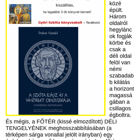
közé
épült.
Három
oldalról
hegylánc
ok fogják
körbe és
csak a
déli oldal
felöl van
némi
szabadab
b kilátás
a horizont
magassá
gában a
csillagos
égboltra.
És mégis, a FŐTÉR (kissé elmozdított) DÉLI
TENGELYÉNEK meghosszabbításában (a
térképen sárga vonallal jelölt irányban) egy