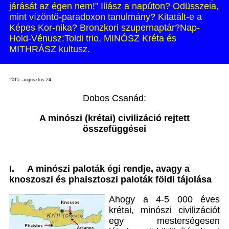
járását az égen nem!” Iliász a napúton? Odüsszeia,
mint vízöntő-paradoxon tanulmány? Kitatált-e a
Képes Kor-nika? Bronzkori szupernaptár?Nap-
Hold-Vénusz:Toldi trio, MINÓSZ Kréta és
MITHRÁSZ kultusz.
2015. augusztus 24.
Dobos Csanád:
A minószi (krétai) civilizáció rejtett
összefüggései
I.
A minószi paloták égi rendje, avagy a
knoszoszi és phaisztoszi paloták földi tájolása
A
hogy a 4-5 000 éves
krétai, minószi civilizációt
egy mesterségesen