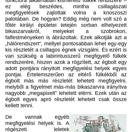
funkcióra alkalmatlan kisméretű fülkék rendszere –
ez elég beszédes, mintha csillagászati
megfigyelések zajlottak volna a knoszoszi
palotában. De hogyan? Eddig még nem volt szó a
főtér királyi épületei tetején sorban elhelyezett
bikaszarvakról, melyeket a szobrokon,
falfestményeken is ábrázoltak. Ezek alkotják azt a
„hálórendszert”, mellyel pontosabban lehet egy-egy
kis részletét a csillagos égnek vizsgálni. És ezért is
van szükség a labirintusszerű megfigyelő fülkék
rendszerére, hiszen azok a rögzített, az égbolt egy
adott pontjára rányitott megfigyelési helyek egyes
pontjai. Értelemszerűen az eltérő fülkékből az
égbolt más más részletét lehetett megfigyelni,
melyből a figyelmet más-más bikaszarvra irányítva
nagyobb „megapixelt” lehetett elérni. Ezek után az
égbolt egyes apró részletét lehetett csak össze
kellett tenni.
De vannak egyéb
megfigyelési helyek is. A
régészeti leletek