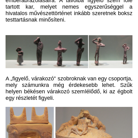
emberábrázolásaira. A távolba figyelő szem fölé
tartott kar, melyet nemes egyszerűséggel a
hivatalos művészettörténet inkább szeretnek boksz
testtartásnak minősíteni.
A „figyelő, várakozó” szobroknak van egy csoportja,
mely számunkra még érdekesebb lehet. Szűk
helyen békésen várakozó szemlélődő, ki az égbolt
egy részletét figyeli.