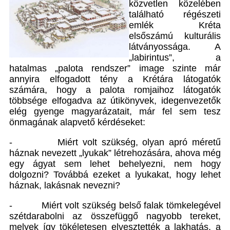
közvetlen közelében
található régészeti
emlék Kréta
elsőszámú kulturális
látványossága. A
„labirintus”, a
hatalmas „palota rendszer” image szinte már
annyira elfogadott tény a Krétára látogatók
számára, hogy a palota romjaihoz látogatók
többsége elfogadva az útikönyvek, idegenvezetők
elég gyenge magyarázatait, már fel sem tesz
önmagának alapvető kérdéseket:
- Miért volt szükség, olyan apró méretű
háznak nevezett „lyukak” létrehozására, ahova még
egy ágyat sem lehet behelyezni, nem hogy
dolgozni? Továbbá ezeket a lyukakat, hogy lehet
háznak, lakásnak nevezni?
- Miért volt szükség belső falak tömkelegével
szétdarabolni az összefüggő nagyobb tereket,
melyek így tökéletesen elvesztették a lakhatás, a