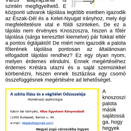
szintén megfigyelhető. E
központi udvarok tájolása legtöbb esetben igazodik
az Észak-Dél és a Kelet-Nyugat irányhoz, mely égi
megfeleltetésre utal e földi szinteken. De ez a
tájolás nem érvényes Knoszoszra, hiszen a főtér
tájolása (sárga kereszttel kiemelve) pár fokkal eltér
a pontos égtájaktól! De miért nem igazodik a palota
főterének tájolása pontosan az általánosan
elfogadott tájolási rendhez? Ez egy olyan nyom,
melyen érdemes elindulni. Ennek megértéséhez
érdemes Krétára utazni és a saját szemünkkel
körbenézni, hiszen ennek tisztázása egy csomó
összefüggésnek megértésére ad lehetőséget.
A
knoszoszi
palota
másik
sajátossá
ga, hogy
hegyek