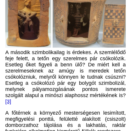
A második szimbolikailag is érdekes. A szemlélődő
feje felett, a tetőn egy szerelmes pár csókolózik.
Esetleg őket figyeli a benn ülő? De miért kell a
szerelmeseknek az amúgy is meredek tetőn
csókolózniuk, melyről könnyen le tudnak csúszni?
Esetleg a csókolózó pár egy bolygót szimbolizál,
melynek pályamozgásának pontos ismerete
szolgált alapul a minószi alaphossz mértékének is?
[3]
A főtérnek a környező mesterségesen lesimított,
megfigyelési ponttá, felületté alakított (csiszolt)
domborzathoz tájolása és a lakhatás, raktár