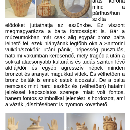
aras korona
mind a
párthus/hun
szkíta
elődöket juttathatja az eszünkbe. Ez viszont
megmagyarázza a balta fontosságát is. Bár a
múzeumokban már csak alig egypár bronz balta
lelhető fel, ezek hiányának legfőbb oka a Santorini
vulkán/szökőár utáni pánik, népesség pusztulás,
hatalmi vakumban keresendő, mely tragédia után a
sokkal alacsonyabb kulturális és tudás szinten lévő
akháj/dór és egyéb agresszív népek minden
bronzot és aranyat magukkal vittek. És vélhetően a
bronz balták is ennek estek áldozatul. De a balta
nemcsak mint harci eszköz és (vélhetően) hatalmi
jelzéssel kapcsolatos szerepe miatt volt fontos,
hanem fontos szimbolikai jelentést is hordozott, ami
a vázák „díszítésében” is nyomon követhető.