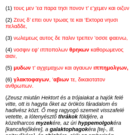
(1)
τους μεν ’εα παρα τησι πονον τ’ ε’χεμεν και οιζυν
(2)
Ζευς δ’ επει ουν τρωας τε και ‘Εκτορα νηυσι
πελαδδε,
(3)
νωλεμεως αυτος δε παλιν τρεπεν ’οσσε φαεινω,
(4)
νοσφιν εφ’ ιπποπολων
θρηκων
καθορωμενος
αιαν,
(5)
μυδων
τ’ αγχεμαχων και αγαυων
ιππημολγων,
(6)
γλακτοφαγων
, ’
αβιων
τε, δικαιοτατον
ανθρωπων.
(
Zeusz miután Hektort és a trójaiakat a hajók felé
vitte, ott is hagyta őket az örökös fáradalom és
hadivész közt. Ő meg ragyogó szemeit visszafelé
vetette, a lótenyésztő
thrákok
földjére, a
közelharcos
myzek
ére, az úri
hyppemolgok
éra
[kancafejőkére], a
galaktophagok
éra [tej-, ill.