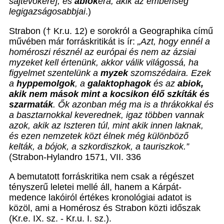
sajtevőkére], és
abiok
éra, akik az emberiség
legigazságosabbjai
.)
Strabon († Kr.u. 12) e sorokról a Geographika című
művében már forráskritikát is ír:
„Azt, hogy ennél a
homéroszi résznél az európai és nem az ázsiai
myzeket kell értenünk, akkor válik világossá, ha
figyelmet szentelünk a
myzek
szomszédaira. Ezek
a
hyppemolgok
, a
galaktophagok
és az
abiok,
akik nem mások mint a kocsikon élő szkíták és
szarmaták
. Ők azonban még ma is a thrákokkal és
a basztarnokkal keverednek, igaz többen vannak
azok, akik az Iszteren túl, mint akik innen laknak,
és ezen nemzetek közt élnek még különböző
kelták, a bójok, a szkordiszkok, a tauriszkok.”
(Strabon-Hylandro 1571, VII. 336
A bemutatott forráskritika nem csak a régészet
tényszerű leletei mellé áll, hanem a Kárpát-
medence lakóiról értékes kronológiai adatot is
közöl, ami a Homérosz és Strabon közti időszak
(Kr.e. IX. sz. - Kr.u. I. sz.).