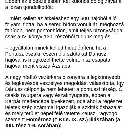
Ebben az elbeszélésben két különös dolog zavarja
a józan gondolkodót:
– miért kellett az átkeléshez egy 600 hajóból álló
folyami flotta, ha a sereg hídon vonult át, méghozzá
fahídon, nem pontonhídon, amit teljes bizonysággal
csak a IV. könyv 139. részéből tudunk meg és
– egyáltalán minek kellett hidat építeni, ha a
Pontusz északi részén élő szkítákat Dáriusz
hajóval is megközelíthette volna, hisz csapata
hajóval ment vissza Ázsiába.
A nagy hódító vezérkara bizonyára a legkönnyebb
és legkevésbé veszélyes megoldást választotta, így
Dáriusz célpontja nem lehetett a pontuszi térség. Ő
csakis nyugatra vagy északnyugatra, éppen a
Kárpát-medencébe igyekezett, oda ahol a régészeti
leletek szép számmal igazolják a szkíták őshazáját
és mely terület népei felé vetette Zeusz „ragyogó
szemeit”
Homérosz († Kr.e. IX. sz.) Iliászában (a
XIII. rész 1-6. sorában):