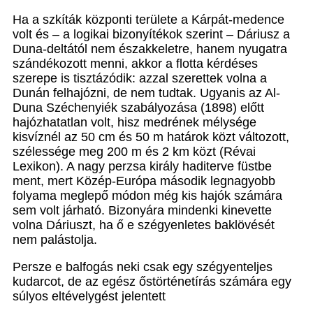
Ha a szkíták központi területe a Kárpát-medence
volt és – a logikai bizonyítékok szerint – Dáriusz a
Duna-deltától nem északkeletre, hanem nyugatra
szándékozott menni, akkor a flotta kérdéses
szerepe is tisztázódik: azzal szerettek volna a
Dunán felhajózni, de nem tudtak. Ugyanis az Al-
Duna Széchenyiék szabályozása (1898) előtt
hajózhatatlan volt, hisz medrének mélysége
kisvíznél az 50 cm és 50 m határok közt változott,
szélessége meg 200 m és 2 km közt (Révai
Lexikon). A nagy perzsa király haditerve füstbe
ment, mert Közép-Európa második legnagyobb
folyama meglepő módon még kis hajók számára
sem volt járható. Bizonyára mindenki kinevette
volna Dáriuszt, ha ő e szégyenletes baklövését
nem palástolja.
Persze e balfogás neki csak egy szégyenteljes
kudarcot, de az egész őstörténetírás számára egy
súlyos eltévelygést jelentett