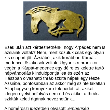
Ezek után azt kérdezhetnénk, hogy Árpádék nem is
ázsiaiak voltak? Nem, mert közülük csak egy olyan
kis csoport jött Ázsiából, akik korábban Kárpát-
medencei őslakosok voltak. Ugyanis a bronzkor
végén a Kárpát-medence egy délre és keletre tartó
népvándorlás kiindulópontja lett és ezért az
Iliászban olvasható thrák-szkíta népek egy része
Ázsiába, pontosabban az akkor még szinte lakatlan
Altaj hegység környékére telepedett át, akiket
idegen nyelvi befolyás nem ért és akiket a thrák-
szkíták keleti ágának nevezhetünk....
A homéroszi idézetben olvasott
„emberiség