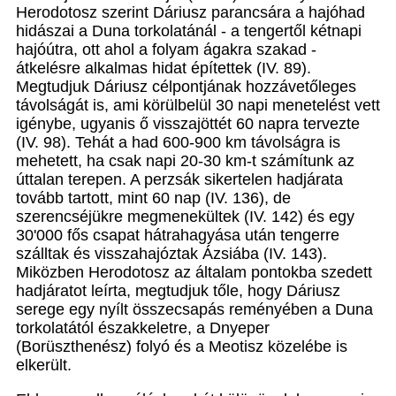
Herodotosz szerint Dáriusz parancsára a hajóhad
hidászai a Duna torkolatánál - a tengertől kétnapi
hajóútra, ott ahol a folyam ágakra szakad -
átkelésre alkalmas hidat építettek (IV. 89).
Megtudjuk Dáriusz célpontjának hozzávetőleges
távolságát is, ami körülbelül 30 napi menetelést vett
igénybe, ugyanis ő visszajöttét 60 napra tervezte
(IV. 98). Tehát a had 600-900 km távolságra is
mehetett, ha csak napi 20-30 km-t számítunk az
úttalan terepen. A perzsák sikertelen hadjárata
tovább tartott, mint 60 nap (IV. 136), de
szerencséjükre megmenekültek (IV. 142) és egy
30'000 fős csapat hátrahagyása után tengerre
szálltak és visszahajóztak Ázsiába (IV. 143).
Miközben Herodotosz az általam pontokba szedett
hadjáratot leírta, megtudjuk tőle, hogy Dáriusz
serege egy nyílt összecsapás reményében a Duna
torkolatától északkeletre, a Dnyeper
(Borüszthenész) folyó és a Meotisz közelébe is
elkerült.