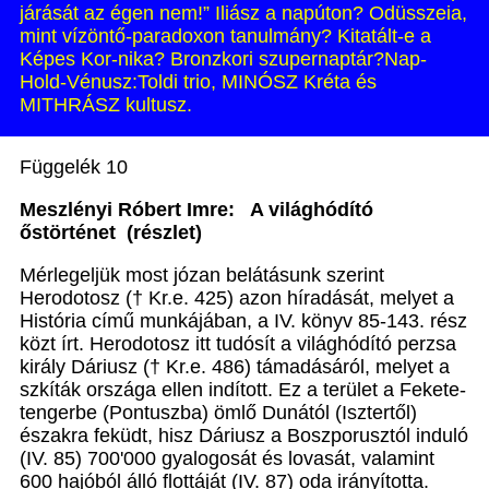
járását az égen nem!” Iliász a napúton? Odüsszeia,
mint vízöntő-paradoxon tanulmány? Kitatált-e a
Képes Kor-nika? Bronzkori szupernaptár?Nap-
Hold-Vénusz:Toldi trio, MINÓSZ Kréta és
MITHRÁSZ kultusz.
Függelék 10
Meszlényi Róbert Imre
:
A világhódító
őstörténet (részlet)
Mérlegeljük most józan belátásunk szerint
Herodotosz († Kr.e. 425) azon híradását, melyet a
História című munkájában, a IV. könyv 85-143. rész
közt írt. Herodotosz itt tudósít a világhódító perzsa
király Dáriusz († Kr.e. 486) támadásáról, melyet a
szkíták országa ellen indított. Ez a terület a Fekete-
tengerbe (Pontuszba) ömlő Dunától (Isztertől)
északra feküdt, hisz Dáriusz a Boszporusztól induló
(IV. 85) 700'000 gyalogosát és lovasát, valamint
600 hajóból álló flottáját (IV. 87) oda irányította.