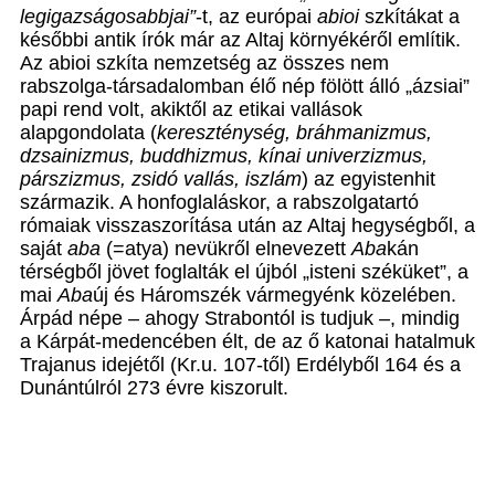
legigazságosabbjai”
-t, az európai
abioi
szkítákat a
későbbi antik írók már az Altaj környékéről említik.
Az abioi szkíta nemzetség az összes nem
rabszolga-társadalomban élő nép fölött álló „ázsiai”
papi rend volt, akiktől az etikai vallások
alapgondolata (
kereszténység, bráhmanizmus,
dzsainizmus, buddhizmus, kínai univerzizmus,
párszizmus, zsidó vallás, iszlám
) az egyistenhit
származik. A honfoglaláskor, a rabszolgatartó
rómaiak visszaszorítása után az Altaj hegységből, a
saját
aba
(=atya) nevükről elnevezett
Aba
kán
térségből jövet foglalták el újból „isteni széküket”, a
mai
Aba
új és Háromszék vármegyénk közelében.
Árpád népe
–
ahogy Strabontól is tudjuk
–
, mindig
a Kárpát-medencében élt, de az ő katonai hatalmuk
Trajanus idejétől (Kr.u. 107-től) Erdélyből 164 és a
Dunántúlról 273 évre kiszorult.