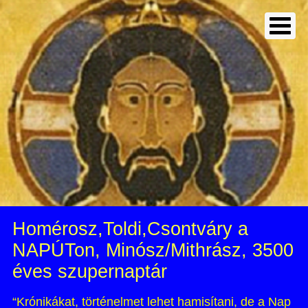
Homérosz,Toldi,Csontváry a
NAPÚTon, Minósz/Mithrász, 3500
éves szupernaptár
“Krónikákat, történelmet lehet hamisítani, de a Nap