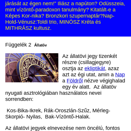
járását az égen nem!” Iliász a napúton? Odüsszeia,
mint vízöntő-paradoxon tanulmány? Kitatált-e a
Képes Kor-nika? Bronzkori szupernaptár?Nap-
Hold-Vénusz:Toldi trio, MINÓSZ Kréta és
MITHRÁSZ kultusz.
Függelék 2
Állatöv
Az állatövi jegy tizenkét
részre (csillagjegyre)
osztja az
ekliptikát
, azaz
azt az égi utat, amin a
Nap
a
Földről
nézve végighalad
egy év alatt. Az állatöv
nyugati asztrológiában használatos nevei
sorrendben:
Kos-Bika-Ikrek, Rák-Oroszlán-Szűz, Mérleg-
Skorpió- Nyilas, Bak-Vízöntő-Halak.
Az állatövi jegyek elnevezése nem öncélú, fontos