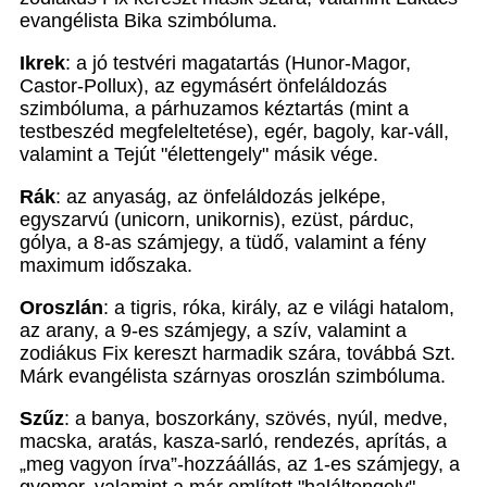
evangélista Bika szimbóluma.
Ikrek
: a jó testvéri magatartás (Hunor-Magor,
Castor-Pollux), az egymásért önfeláldozás
szimbóluma, a párhuzamos kéztartás (mint a
testbeszéd megfeleltetése), egér, bagoly, kar-váll,
valamint a Tejút "élettengely" másik vége.
Rák
: az anyaság, az önfeláldozás jelképe,
egyszarvú (unicorn, unikornis), ezüst, párduc,
gólya, a 8-as számjegy, a tüdő, valamint a fény
maximum időszaka.
Oroszlán
: a tigris, róka, király, az e világi hatalom,
az arany, a 9-es számjegy, a szív, valamint a
zodiákus Fix kereszt harmadik szára, továbbá Szt.
Márk evangélista szárnyas oroszlán szimbóluma.
Szűz
: a banya, boszorkány, szövés, nyúl, medve,
macska, aratás, kasza-sarló, rendezés, aprítás, a
„meg vagyon írva”-hozzáállás, az 1-es számjegy, a
gyomor, valamint a már említett "haláltengely"