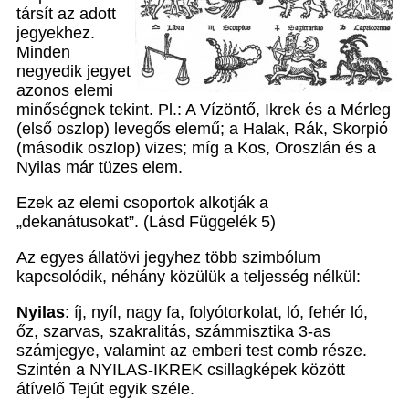
társít az adott
jegyekhez.
Minden
negyedik jegyet
azonos elemi
minőségnek tekint. Pl.: A Vízöntő, Ikrek és a Mérleg
(első oszlop) levegős elemű; a Halak, Rák, Skorpió
(második oszlop) vizes; míg a Kos, Oroszlán és a
Nyilas már tüzes elem.
Ezek az elemi csoportok alkotják a
„dekanátusokat”. (Lásd Függelék 5)
Az egyes állatövi jegyhez több szimbólum
kapcsolódik, néhány közülük a teljesség nélkül:
Nyilas
: íj, nyíl, nagy fa, folyótorkolat, ló, fehér ló,
őz, szarvas, szakralitás, számmisztika 3-as
számjegye, valamint az emberi test comb része.
Szintén a NYILAS-IKREK csillagképek között
átívelő Tejút egyik széle.