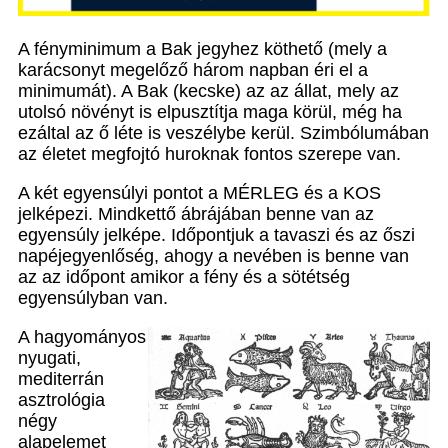
A fényminimum a Bak jegyhez köthető (mely a
karácsonyt megelőző három napban éri el a
minimumát). A Bak (kecske) az az állat, mely az
utolsó növényt is elpusztítja maga körül, még ha
ezáltal az ő léte is veszélybe kerül. Szimbólumában
az életet megfojtó huroknak fontos szerepe van.
A két egyensúlyi pontot a MÉRLEG és a KOS
jelképezi. Mindkettő ábrájában benne van az
egyensúly jelképe. Időpontjuk a tavaszi és az őszi
napéjegyenlőség, ahogy a nevében is benne van
az az időpont amikor a fény és a sötétség
egyensúlyban van.
A hagyományos
nyugati,
mediterrán
asztrológia
négy
alapelemet