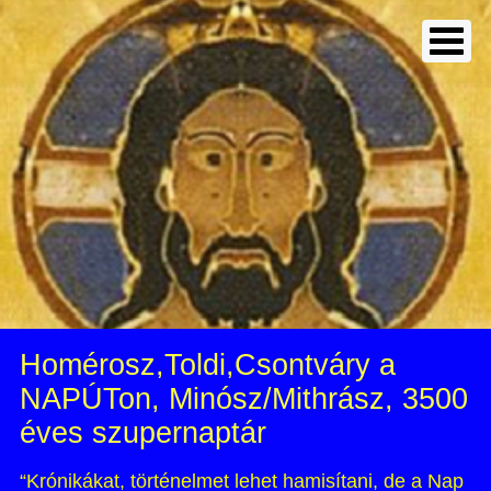
Homérosz,Toldi,Csontváry a
NAPÚTon, Minósz/Mithrász, 3500
éves szupernaptár
“Krónikákat, történelmet lehet hamisítani, de a Nap