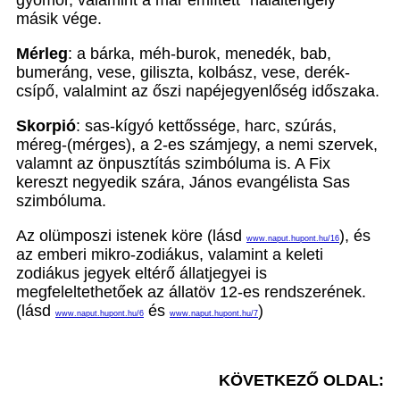
másik vége.
Mérleg
: a bárka, méh-burok, menedék, bab,
bumeráng, vese, giliszta, kolbász, vese, derék-
csípő, valalmint az őszi napéjegyenlőség időszaka.
Skorpió
: sas-kígyó kettőssége, harc, szúrás,
méreg-(mérges), a 2-es számjegy, a nemi szervek,
valamnt az önpusztítás szimbóluma is. A Fix
kereszt negyedik szára, János evangélista Sas
szimbóluma.
Az olümposzi istenek köre (lásd
), és
www.naput.hupont.hu/16
az emberi mikro-zodiákus, valamint a keleti
zodiákus jegyek eltérő állatjegyei is
megfeleltethetőek az állatöv 12-es rendszerének.
(lásd
és
)
www.naput.hupont.hu/6
www.naput.hupont.hu/7
KÖVETKEZŐ OLDAL: