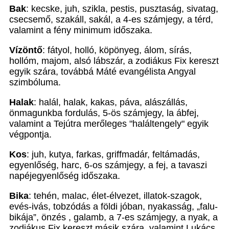
Bak
: kecske, juh, szikla, pestis, pusztaság, sivatag,
csecsemő, szakáll, sakál, a 4-es számjegy, a térd,
valamint a fény minimum időszaka.
Vízöntő
: fátyol, holló, köpönyeg, álom, sírás,
hollóm, majom, alsó lábszár, a zodiákus Fix kereszt
egyik szára, továbbá Máté evangélista Angyal
szimbóluma.
Halak
: halál, halak, kakas, páva, alászállás,
önmagunkba fordulás, 5-ös számjegy, la ábfej,
valamint a Tejútra merőleges "haláltengely" egyik
végpontja.
Kos
: juh, kutya, farkas, griffmadár, feltámadás,
egyenlőség, harc, 6-os számjegy, a fej, a tavaszi
napéjegyenlőség időszaka.
Bika
: tehén, malac, élet-élvezet, illatok-szagok,
evés-ivás, tobzódás a földi jóban, nyakasság, „falu-
bikája”, önzés , galamb, a 7-es számjegy, a nyak, a
zodiákus Fix kereszt másik szára, valamint Lukács