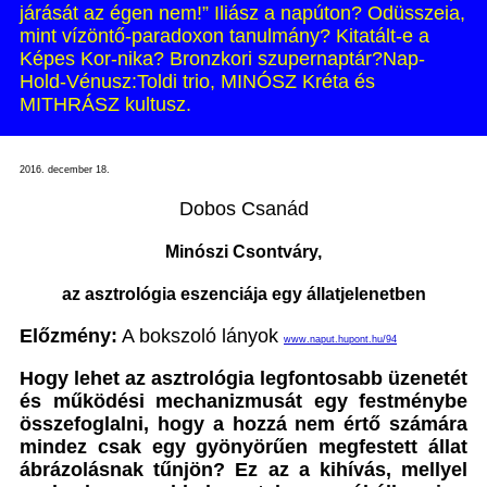
járását az égen nem!” Iliász a napúton? Odüsszeia,
mint vízöntő-paradoxon tanulmány? Kitatált-e a
Képes Kor-nika? Bronzkori szupernaptár?Nap-
Hold-Vénusz:Toldi trio, MINÓSZ Kréta és
MITHRÁSZ kultusz.
2016. december 18.
Dobos Csanád
Minószi Csontváry,
az asztrológia eszenciája egy állatjelenetben
Előzmény:
A bokszoló lányok
www.naput.hupont.hu/94
Hogy lehet az asztrológia legfontosabb üzenetét
és működési mechanizmusát egy festménybe
összefoglalni, hogy a hozzá nem értő számára
mindez csak egy gyönyörűen megfestett állat
ábrázolásnak tűnjön? Ez az a kihívás, mellyel