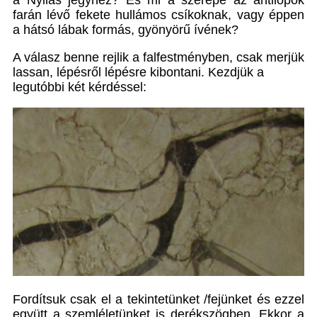
farán lévő fekete hullámos csíkoknak, vagy éppen
a hátsó lábak formás, gyönyörű ívének?
A válasz benne rejlik a falfestményben, csak merjük
lassan, lépésről lépésre kibontani. Kezdjük a
legutóbbi két kérdéssel:
Fordítsuk csak el a tekintetünket /fejünket és ezzel
együtt a szemléletünket is derékszögben. Ekkor a