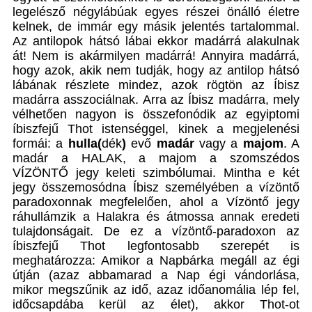
legelésző négylábúak egyes részei önálló életre
kelnek, de immár egy másik jelentés tartalommal.
Az antilopok hátsó lábai ekkor madárrá alakulnak
át! Nem is akármilyen madárrá! Annyira madárrá,
hogy azok, akik nem tudják, hogy az antilop hátsó
lábának részlete mindez, azok rögtön az Íbisz
madárra asszociálnak. Arra az Íbisz madárra, mely
vélhetően nagyon is összefonódik az egyiptomi
íbiszfejű Thot istenséggel, kinek a megjelenési
formái: a
hulla(
dék
)
evő
madár
vagy a
majom
. A
madár a HALAK, a majom a szomszédos
VÍZÖNTŐ jegy keleti szimbólumai. Mintha e két
jegy összemosódna Íbisz személyében a vízöntő
paradoxonnak megfelelően, ahol a Vízöntő jegy
ráhullámzik a Halakra és átmossa annak eredeti
tulajdonságait. De ez a vízöntő-paradoxon az
íbiszfejű Thot legfontosabb szerepét is
meghatározza: Amikor a Napbárka megáll az égi
útján (azaz abbamarad a Nap égi vándorlása,
mikor megszűnik az idő, azaz időanomália lép fel,
időcsapdába kerül az élet), akkor Thot-ot