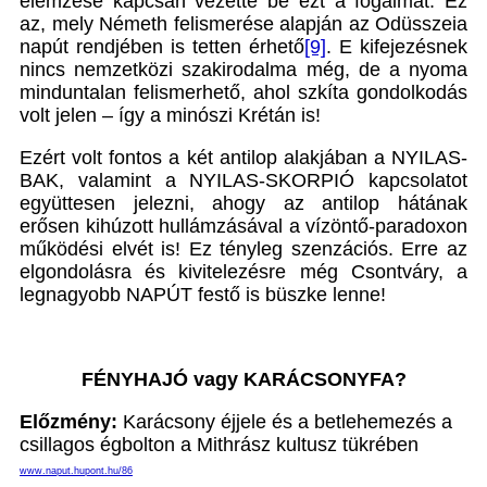
elemzése kapcsán vezette be ezt a fogalmat. Ez
az, mely Németh felismerése alapján az Odüsszeia
napút rendjében is tetten érhető
[9]
. E kifejezésnek
nincs nemzetközi szakirodalma még, de a nyoma
minduntalan felismerhető, ahol szkíta gondolkodás
volt jelen – így a minószi Krétán is!
Ezért volt fontos a két antilop alakjában a NYILAS-
BAK, valamint a NYILAS-SKORPIÓ kapcsolatot
együttesen jelezni, ahogy az antilop hátának
erősen kihúzott hullámzásával a vízöntő-paradoxon
működési elvét is! Ez tényleg szenzációs. Erre az
elgondolásra és kivitelezésre még Csontváry, a
legnagyobb NAPÚT festő is büszke lenne!
FÉNYHAJÓ vagy KARÁCSONYFA?
Előzmény:
Karácsony éjjele és a betlehemezés a
csillagos égbolton a Mithrász kultusz tükrében
www.naput.hupont.hu/86