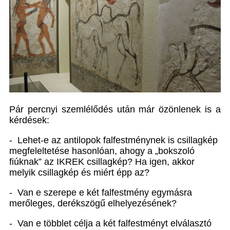
Pár percnyi szemlélődés után már özönlenek is a
kérdések:
- Lehet-e az antilopok falfestménynek is csillagkép
megfeleltetése hasonlóan, ahogy a „bokszoló
fiúknak” az IKREK csillagkép? Ha igen, akkor
melyik csillagkép és miért épp az?
- Van e szerepe e két falfestmény egymásra
merőleges, derékszögű elhelyezésének?
- Van e többlet célja a két falfestményt elválasztó