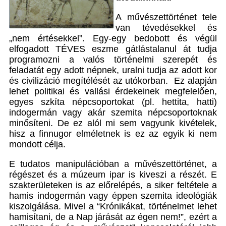
A művészettörténet tele
van tévedésekkel és
„nem értésekkel”. Egy-egy bedobott és végül
elfogadott TÉVES eszme gátlástalanul át tudja
programozni a valós történelmi szerepét és
feladatát egy adott népnek, uralni tudja az adott kor
és civilizáció megítélését az utókorban. Ez alapján
lehet politikai és vallási érdekeinek megfelelően,
egyes szkíta népcsoportokat (pl. hettita, hatti)
indogermán vagy akár szemita népcsoportoknak
minősíteni. De ez alól mi sem vagyunk kivételek,
hisz a finnugor elméletnek is ez az egyik ki nem
mondott célja.
E tudatos manipulációban a művészettörténet, a
régészet és a múzeum ipar is kiveszi a részét. E
szakterületeken is az előrelépés, a siker feltétele a
hamis indogermán vagy éppen szemita ideológiák
kiszolgálása. Mivel a “Krónikákat, történelmet lehet
hamisítani, de a Nap járását az égen nem!”, ezért a