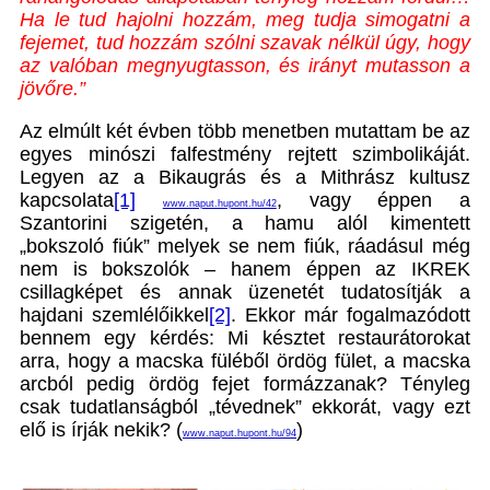
Ha le tud hajolni hozzám, meg tudja simogatni a
fejemet, tud hozzám szólni szavak nélkül úgy, hogy
az valóban megnyugtasson, és irányt mutasson a
jövőre.”
Az elmúlt két évben több menetben mutattam be az
egyes minószi falfestmény rejtett szimbolikáját.
Legyen az a Bikaugrás és a Mithrász kultusz
kapcsolata
[1]
, vagy éppen a
www.naput.hupont.hu/42
Szantorini szigetén, a hamu alól kimentett
„bokszoló fiúk” melyek se nem fiúk, ráadásul még
nem is bokszolók – hanem éppen az IKREK
csillagképet és annak üzenetét tudatosítják a
hajdani szemlélőikkel
[2]
. Ekkor már fogalmazódott
bennem egy kérdés: Mi késztet restaurátorokat
arra, hogy a macska füléből ördög fület, a macska
arcból pedig ördög fejet formázzanak? Tényleg
csak tudatlanságból „tévednek” ekkorát, vagy ezt
elő is írják nekik? (
)
www.naput.hupont.hu/94