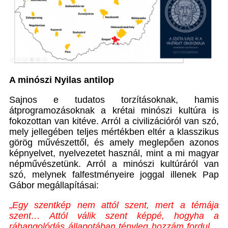
A minószi Nyilas antilop
Sajnos e tudatos torzításoknak, hamis
átprogramozásoknak a krétai minószi kultúra is
fokozottan van kitéve. Arról a civilizációról van szó,
mely jellegében teljes mértékben eltér a klasszikus
görög művészettől, és amely meglepően azonos
képnyelvet, nyelvezetet használ, mint a mi magyar
népművészetünk. Arról a minószi kultúráról van
szó, melynek falfestményeire joggal illenek Pap
Gábor megállapításai:
„
Egy szentkép nem attól szent, mert a témája
szent… Attól válik szent képpé, hogyha a
ráhangolódás állapotában tényleg hozzám fordul…