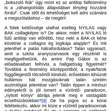
„bokszoló fiúk” úgy most ez az antilop falfestmény
is a „
ráhangolódás állapotában tényleg hozzánk
fordul
”. Csak időt és lehetőséget kell adni számára
a megszólaláshoz – de megéri!
A fülek kettőssége utalhat esetleg NYILAS vagy
BAK csillagképre is? De akkor, miért a NYILAS ló
fülű antilop van előrébb, hisz neki a BAK-ot kéne
követnie a csillagos ég logikája alapján? És mit
jelenthet e patás hátrafordulása? Talán ugyanazt,
amit a szkíta aranyszarvasok egy részénél is
megfigyelhetünk, és amire Pap Gábor is az
előadásaiban felhívta a hallgatóság figyelmét?
Továbbá a festmény középpontból, a nyak/farok
függőlegestől tölcsértől kiinduló, erősebben kihúzott
hullámos hát mozgásoknak talán szintén
asztrológiai jelentése van? Talán éppen a minószi
edényekről is jól ismert a vízöntő- paradoxon,
„nyitott könyv” ábrája jelenik meg e vastagabb
ecsethúzásokban?
[4]
De ha jogos ez a korai
feltételezés, akkor mi köze a vízöntő paradoxonnak
a Nyilas jegyhez? És mi a szerepe az antilopok