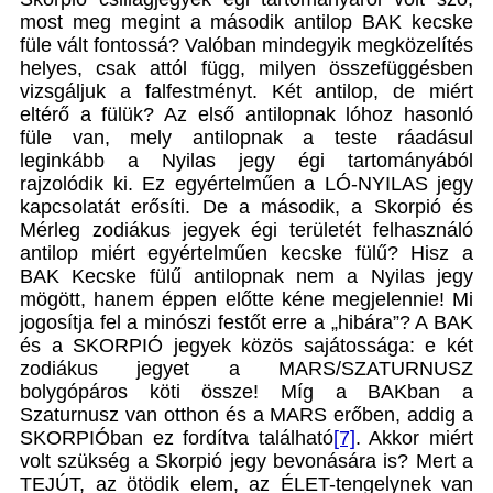
most meg megint a második antilop BAK kecske
füle vált fontossá? Valóban mindegyik megközelítés
helyes, csak attól függ, milyen összefüggésben
vizsgáljuk a falfestményt. Két antilop, de miért
eltérő a fülük? Az első antilopnak lóhoz hasonló
füle van, mely antilopnak a teste ráadásul
leginkább a Nyilas jegy égi tartományából
rajzolódik ki. Ez egyértelműen a LÓ-NYILAS jegy
kapcsolatát erősíti. De a második, a Skorpió és
Mérleg zodiákus jegyek égi területét felhasználó
antilop miért egyértelműen kecske fülű? Hisz a
BAK Kecske fülű antilopnak nem a Nyilas jegy
mögött, hanem éppen előtte kéne megjelennie! Mi
jogosítja fel a minószi festőt erre a „hibára”? A BAK
és a SKORPIÓ jegyek közös sajátossága: e két
zodiákus jegyet a MARS/SZATURNUSZ
bolygópáros köti össze! Míg a BAKban a
Szaturnusz van otthon és a MARS erőben, addig a
SKORPIÓban ez fordítva található
[7]
. Akkor miért
volt szükség a Skorpió jegy bevonására is? Mert a
TEJÚT, az ötödik elem, az ÉLET-tengelynek van