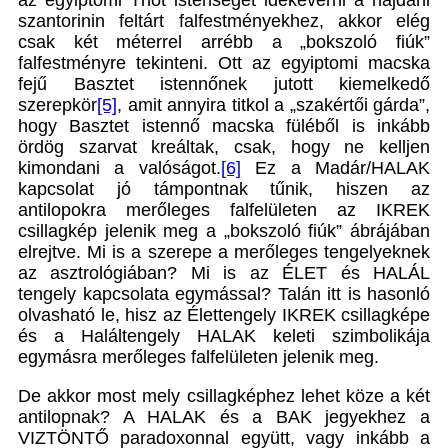
az egyiptomi Thot istenséget idekeverni a hajdani
szantorinin feltárt falfestményekhez, akkor elég
csak két méterrel arrébb a „bokszoló fiúk”
falfestményre tekinteni. Ott az egyiptomi macska
fejű Basztet istennőnek jutott kiemelkedő
szerepkör
[5]
, amit annyira titkol a „szakértői gárda”,
hogy Basztet istennő macska füléből is inkább
ördög szarvat kreáltak, csak, hogy ne kelljen
kimondani a valóságot.
[6]
Ez a Madár/HALAK
kapcsolat jó támpontnak tűnik, hiszen az
antilopokra merőleges falfelületen az IKREK
csillagkép jelenik meg a „bokszoló fiúk” ábrájában
elrejtve. Mi is a szerepe a merőleges tengelyeknek
az asztrológiában? Mi is az ÉLET és HALÁL
tengely kapcsolata egymással? Talán itt is hasonló
olvasható le, hisz az Élettengely IKREK csillagképe
és a Haláltengely HALAK keleti szimbolikája
egymásra merőleges falfelületen jelenik meg.
De akkor most mely csillagképhez lehet köze a két
antilopnak? A HALAK és a BAK jegyekhez a
VIZTÖNTŐ paradoxonnal együtt, vagy inkább a