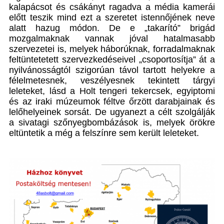
kalapácsot és csákányt ragadva a média kamerái
előtt teszik mind ezt a szeretet istennőjének neve
alatt hazug módon. De e „takarító” brigád
mozgalmaknak vannak jóval hatalmasabb
szervezetei is, melyek háborúknak, forradalmaknak
feltüntetetett szervezkedéseivel „csoportosítja” át a
nyilvánosságtól szigorúan távol tartott helyekre a
félelmetesnek, veszélyesnek tekintett tárgyi
leleteket, lásd a Holt tengeri tekercsek, egyiptomi
és az iraki múzeumok féltve őrzött darabjainak és
lelőhelyeinek sorsát. De ugyanezt a célt szolgálják
a sivatagi szőnyegbombázások is, melyek örökre
eltüntetik a még a felszínre sem került leleteket.