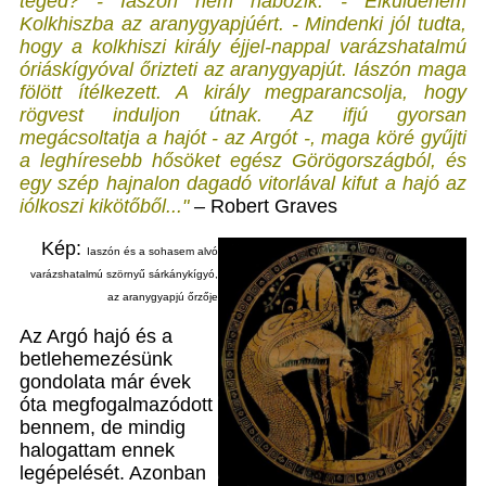
téged? - Iászón nem habozik. - Elküldeném
Kolkhiszba az aranygyapjúért. - Mindenki jól tudta,
hogy a kolkhiszi király éjjel-nappal varázshatalmú
óriáskígyóval őrizteti az aranygyapjút. Iászón maga
fölött ítélkezett. A király megparancsolja, hogy
rögvest induljon útnak. Az ifjú gyorsan
megácsoltatja a hajót - az Argót -, maga köré gyűjti
a leghíresebb hősöket egész Görögországból, és
egy szép hajnalon dagadó vitorlával kifut a hajó az
iólkoszi kikötőből..."
–
Robert Graves
Kép:
Iaszón és a sohasem alvó
varázshatalmú szörnyű sárkánykígyó,
az aranygyapjú őrzője
Az Argó hajó és a
betlehemezésünk
gondolata már évek
óta megfogalmazódott
bennem, de mindig
halogattam ennek
legépelését. Azonban