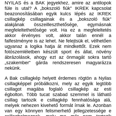
NYILAS és a BAK jegyekhez, amire az antilopok
füle is utal? A „bokszoló fiúk” IKREK kapcsolat
beazonosításában egyik kulcs lépés az IKREK
csillagkép csillagainak és a „bokszoló fiúk”
alakjának összeilleszthetősége, egymásnak
megfeleltethetősége volt. Ha ez a megfeleltetés
akkor érvényes volt, akkor talán ennél a
falfestményre is az lehet. Ne felejtsük el, vélhetően
ugyanaz a logika hatja át mindkettőt. Ezek nem
fotószemléletben készült sport és állat, növény
ábrázolások, ahogy ezt az önmagát sokra tartó
„szakember” gárda rendszeresen magyarázza
nekünk.
A Bak csillagkép helyett érdemes rögtön a Nyilas
csillagképpel próbálkozni, mely az egyik legtöbb
csillagot magába foglaló csillagkép az esti
égbolton. Több tucat szabad szemmel is látható
csillag tartozik e csillagkép fennhatósága alá,
melyek nehezen kivehető formát írnak le. Azonban
van egy könnyen felismerhető jellegzetessége e