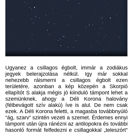
Ugyanez a csillagos égbolt, immár a zodiákus
jegyek belerajzolása nélkül. Igy már sokkal
nehezebb ráismerni a csillagos égbolt ezen
területére, azonban a kép közepén a Skorpió
ellapítót S alakja mégis jó kiinduló támpont lehet a
szemünknek, ahogy a Déli Korona halovány
(félbevágott szív alakú) íve is alul. De nem csak
ezek. A Déli Korona feletti, a magasba továbbnyúló
“ág, szarv” szintén vezeti a szemet. Érdemes ennyi
támpont után újra ránézni az antilopokra és további
hasonló formát felfedezni e csillagokkal „teleszórt”