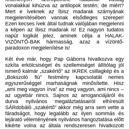
vonalakkal kihúzva az antilopok testén, de miért?
Mert e íveknek az íbisz madarak szárnyának
megjelenítésében vannak elsődleges szerepei!
Ezen kecses ívek által tudnak valójában megjelenni
a képen az íbisz madarak is! Ez nagyon tudatos
napút logikát jelez, aminek célja a HALAK-
VIZÖNTŐ-BAK hármasság, azaz a vízöntő-
paradoxon megjelenítése is!
Két éve már, hogy Pap Gáborra hivatkozva egy
szkíta erkölcsiséget és szellemiséget állítólag jól
ismerő kalmár „szakértő” az IKREK csillagkép és a
„Bokszoló fiú” festmény kapcsolatát nemes
egyszerűséggel marhaságnak minősítette. Hisz
„ami meg vagyon írva” az meg vagyon, ami nincs –
az ugyebár nincs. Sajnos az arroganciájáról és
durva nyilvános megaláztatásairól elhíresült
SÁRdobáló „szakértő” akkor még arra sem vette a
fáradságot, hogy legalább az ilyen sommás és
lejárató véleményének nyilvános hangoztatása előtt
kikérte volna az általa rendszeresen hivatkozott