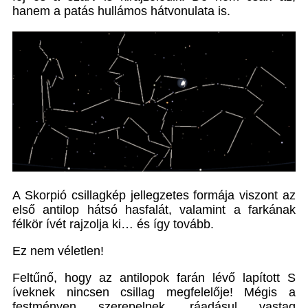
hanem a patás hullámos hátvonulata is.
A Skorpió csillagkép jellegzetes formája viszont az
első antilop hátsó hasfalát, valamint a farkának
félkör ívét rajzolja ki… és így tovább.
Ez nem véletlen!
Feltűnő, hogy az antilopok farán lévő lapított S
íveknek nincsen csillag megfelelője! Mégis a
festményen szerepelnek, ráadásul vastag