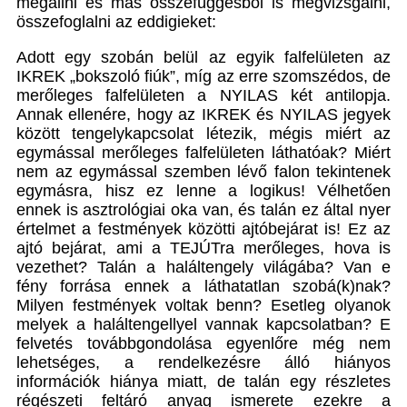
megállni és más összefüggésből is megvizsgálni,
összefoglalni az eddigieket:
Adott egy szobán belül az egyik falfelületen az
IKREK „bokszoló fiúk”, míg az erre szomszédos, de
merőleges falfelületen a NYILAS két antilopja.
Annak ellenére, hogy az IKREK és NYILAS jegyek
között tengelykapcsolat létezik, mégis miért az
egymással merőleges falfelületen láthatóak? Miért
nem az egymással szemben lévő falon tekintenek
egymásra, hisz ez lenne a logikus! Vélhetően
ennek is asztrológiai oka van, és talán ez által nyer
értelmet a festmények közötti ajtóbejárat is! Ez az
ajtó bejárat, ami a TEJÚTra merőleges, hova is
vezethet? Talán a haláltengely világába? Van e
fény forrása ennek a láthatatlan szobá(k)nak?
Milyen festmények voltak benn? Esetleg olyanok
melyek a haláltengellyel vannak kapcsolatban? E
felvetés továbbgondolása egyenlőre még nem
lehetséges, a rendelkezésre álló hiányos
információk hiánya miatt, de talán egy részletes
régészeti feltáró anyag ismerete ezekre a