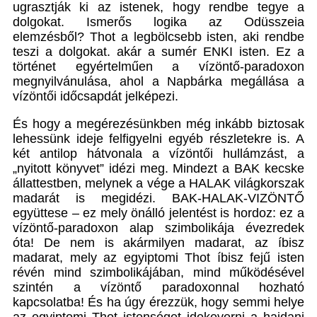
ugrasztják ki az istenek, hogy rendbe tegye a
dolgokat. Ismerős logika az Odüsszeia
elemzésből? Thot a legbölcsebb isten, aki rendbe
teszi a dolgokat. akár a sumér ENKI isten. Ez a
történet egyértelműen a vízöntő-paradoxon
megnyilvánulása, ahol a Napbárka megállása a
vízöntői időcsapdát jelképezi.
És hogy a megérezésünkben még inkább biztosak
lehessünk ideje felfigyelni egyéb részletekre is. A
két antilop hátvonala a vízöntői hullámzást, a
„nyitott könyvet” idézi meg. Mindezt a BAK kecske
állattestben, melynek a vége a HALAK világkorszak
madarát is megidézi. BAK-HALAK-VIZÖNTŐ
együttese – ez mely önálló jelentést is hordoz: ez a
vízöntő-paradoxon alap szimbolikája évezredek
óta! De nem is akármilyen madarat, az íbisz
madarat, mely az egyiptomi Thot íbisz fejű isten
révén mind szimbolikájában, mind működésével
szintén a vízöntő paradoxonnal hozható
kapcsolatba! És ha úgy érezzük, hogy semmi helye