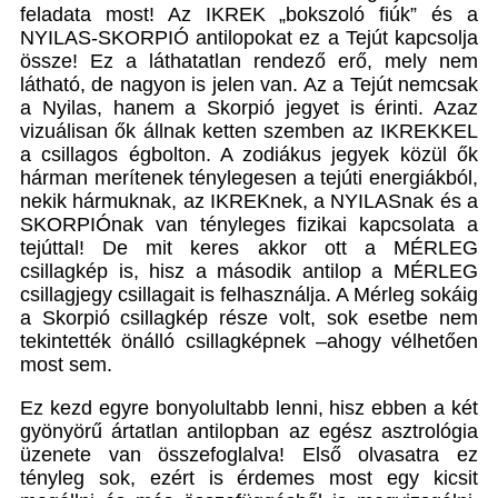
feladata most! Az IKREK „bokszoló fiúk” és a
NYILAS-SKORPIÓ antilopokat ez a Tejút kapcsolja
össze! Ez a láthatatlan rendező erő, mely nem
látható, de nagyon is jelen van. Az a Tejút nemcsak
a Nyilas, hanem a Skorpió jegyet is érinti. Azaz
vizuálisan ők állnak ketten szemben az IKREKKEL
a csillagos égbolton. A zodiákus jegyek közül ők
hárman merítenek ténylegesen a tejúti energiákból,
nekik hármuknak, az IKREKnek, a NYILASnak és a
SKORPIÓnak van tényleges fizikai kapcsolata a
tejúttal! De mit keres akkor ott a MÉRLEG
csillagkép is, hisz a második antilop a MÉRLEG
csillagjegy csillagait is felhasználja. A Mérleg sokáig
a Skorpió csillagkép része volt, sok esetbe nem
tekintették önálló csillagképnek –ahogy vélhetően
most sem.
Ez kezd egyre bonyolultabb lenni, hisz ebben a két
gyönyörű ártatlan antilopban az egész asztrológia
üzenete van összefoglalva! Első olvasatra ez
tényleg sok, ezért is érdemes most egy kicsit