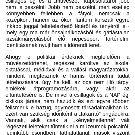
csillagos ég és a „művészet” kapcsolatáról jobb
nem is beszélni! Jobb nem beszélni, mert esetleg
könnyebben fellebben a fátyol, nemcsak a
középkori, hanem az ókori fantom korszak egyre
inkább joggal feltételezhető létéről és tényéről is -
mely egy ma már önsajnálkozásból és gátlástalan
kizsákmányolásból élő népcsoport történelmi
identitásának nyújt hamis időrendi teret.
Ahogy e politikai érdeknek megfelelően a
művészettörténet, régészet karöltve az iskolai
oktatással, médiával és a vallási magyarázatokkal
mindent megtesznek e hamis történelmi tudat
létrehozására, úgy ha kell, az oda nem illő tárgyi
emlékek átprogramozására, vagy akár az
eltüntetésére is. De mivel a csillagok és a NAP égi
ciklikus járása nem hazudik és ezt egyre többen
felismerik e hazug, agymosott társadalmaikban is,
ezért van szükség időnként a „takarító” brigádokra.
Vannak, akik csak a „kényelmetlenné” vált
régészeti leleteket tűntetik el a múzeumok polcairól,
leginkább csöndben, láthatatlanul, mások viszont