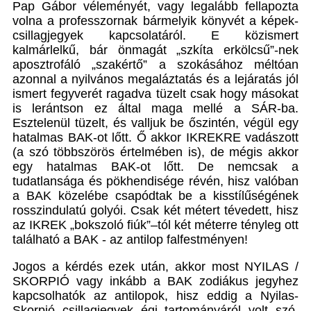
Pap Gábor véleményét, vagy legalább fellapozta
volna a professzornak bármelyik könyvét a képek-
csillagjegyek kapcsolatáról. E közismert
kalmárlelkű, bár önmagát „szkíta erkölcsű”-nek
aposztrofáló „szakértő” a szokásához méltóan
azonnal a nyilvános megaláztatás és a lejáratás jól
ismert fegyverét ragadva tüzelt csak hogy másokat
is lerántson ez által maga mellé a SÁR-ba.
Esztelenül tüzelt, és valljuk be őszintén, végül egy
hatalmas BAK-ot lőtt. Ő akkor IKREKRE vadászott
(a szó többszörös értelmében is), de mégis akkor
egy hatalmas BAK-ot lőtt. De nemcsak a
tudatlansága és pökhendisége révén, hisz valóban
a BAK közelébe csapódtak be a kisstílűségének
rosszindulatú golyói. Csak két métert tévedett, hisz
az IKREK „bokszoló fiúk”–tól két méterre tényleg ott
található a BAK - az antilop falfestményen!
Jogos a kérdés ezek után, akkor most NYILAS /
SKORPIÓ vagy inkább a BAK zodiákus jegyhez
kapcsolhatók az antilopok, hisz eddig a Nyilas-
Skorpió csillagjegyek égi tartományáról volt szó,