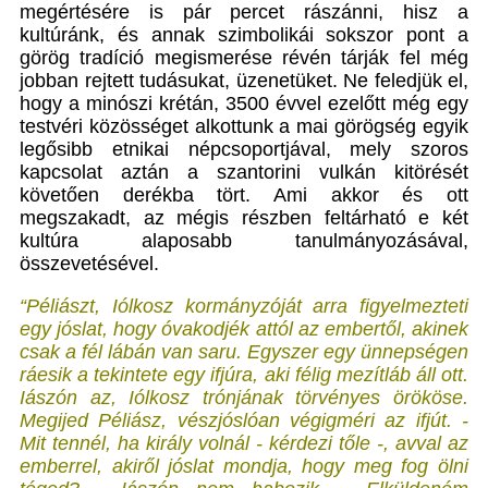
megértésére is pár percet rászánni, hisz a
kultúránk, és annak szimbolikái sokszor pont a
görög tradíció megismerése révén tárják fel még
jobban rejtett tudásukat, üzenetüket. Ne feledjük el,
hogy a minószi krétán, 3500 évvel ezelőtt még egy
testvéri közösséget alkottunk a mai görögség egyik
legősibb etnikai népcsoportjával, mely szoros
kapcsolat aztán a szantorini vulkán kitörését
követően derékba tört. Ami akkor és ott
megszakadt, az mégis részben feltárható e két
kultúra alaposabb tanulmányozásával,
összevetésével.
“Péliászt, Iólkosz kormányzóját arra figyelmezteti
egy jóslat, hogy óvakodjék attól az embertől, akinek
csak a fél lábán van saru. Egyszer egy ünnepségen
ráesik a tekintete egy ifjúra, aki félig mezítláb áll ott.
Iászón az, Iólkosz trónjának törvényes örököse.
Megijed Péliász, vészjóslóan végigméri az ifjút. -
Mit tennél, ha király volnál - kérdezi tőle -, avval az
emberrel, akiről jóslat mondja, hogy meg fog ölni