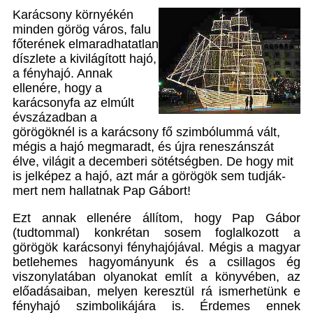
Karácsony környékén
minden görög város, falu
főterének elmaradhatatlan
díszlete a kivilágított hajó,
a fényhajó. Annak
ellenére, hogy a
karácsonyfa az elmúlt
évszázadban a
görögöknél is a karácsony fő szimbólummá vált,
mégis a hajó megmaradt, és újra reneszánszát
élve, világit a decemberi sötétségben. De hogy mit
is jelképez a hajó, azt már a görögök sem tudják-
mert nem hallatnak Pap Gábort!
Ezt annak ellenére állítom, hogy Pap Gábor
(tudtommal) konkrétan sosem foglalkozott a
görögök karácsonyi fényhajójával. Mégis a magyar
betlehemes hagyományunk és a csillagos ég
viszonylatában olyanokat említ a könyvében, az
előadásaiban, melyen keresztül rá ismerhetünk e
fényhajó szimbolikájára is. Érdemes ennek