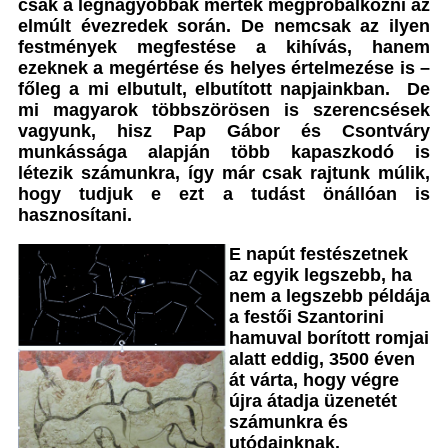
csak a legnagyobbak mertek megpróbálkozni az
elmúlt évezredek során. De nemcsak az ilyen
festmények megfestése a kihívás, hanem
ezeknek a megértése és helyes értelmezése is –
főleg a mi elbutult, elbutított napjainkban. De
mi magyarok többszörösen is szerencsések
vagyunk, hisz Pap Gábor és Csontváry
munkássága alapján több kapaszkodó is
létezik
számunkra, így már csak rajtunk múlik,
hogy tudjuk e ezt a tudást önállóan is
hasznosítani.
E napút festészetnek
az egyik legszebb, ha
nem a legszebb példája
a festői Szantorini
hamuval borított romjai
alatt eddig, 3500 éven
át várta, hogy végre
újra átadja üzenetét
számunkra és
utódainknak.