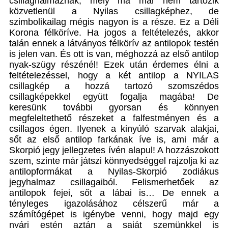
csillaghalmaznak, mely ma már nem tartozik
közvetlenül a Nyilas csillagképhez, de
szimbolikailag mégis nagyon is a része. Ez a Déli
Korona félköríve. Ha jogos a feltételezés, akkor
talán ennek a látványos félkörív az antilopok testén
is jelen van. És ott is van, méghozzá az első antilop
nyak-szügy részénél! Ezek után érdemes élni a
feltételezéssel, hogy a két antilop a NYILAS
csillagkép a hozzá tartozó szomszédos
csillagképekkel együtt fogalja magába! De
keresünk további gyorsan és könnyen
megfeleltethető részeket a falfestményen és a
csillagos égen. Ilyenek a kinyúló szarvak alakjai,
sőt az első antilop farkának íve is, ami már a
Skorpió jegy jellegzetes ívén alapul! A hozzászokott
szem, szinte már játszi könnyedséggel rajzolja ki az
antilopformákat a Nyilas-Skorpió zodiákus
jegyhalmaz csillagaiból. Felismerhetőek az
antilopok fejei, sőt a lábai is… De ennek a
tényleges igazolásához célszerű már a
számítógépet is igénybe venni, hogy majd egy
nyári estén aztán a saját szemünkkel is