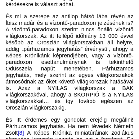
kérdésekre is választ adhat.
És mi a szerepe az antilop hátsó lába révén az
Íbisz madár és a vízöntő-paradoxon jelzésének is?
A vízöntő-paradoxon szerint nincs önálló vízöntő
világkorszak. Az itt fellépő időhiány 13 000 évvel
később az Oroszlán világkorszakban áll helyre,
addig „párhuzamos jegyhatás” érvénysül, ahogy a
Képes Krónikánk képrendjében, vagy a vízöntő-
paradoxon esettanulmánynak is tekinthető
Odüsszeia napút menetében. Párhuzamos
jegyhatás, mely szerint az egyes világkorszakok
átmosódnak az őket követő világkorszak hatásával
is. Azaz a NYILAS világkorszak a BAK
világkorszakéval, ahogy a SKORPIÓ is a NYILAS
világkorszakkal… és így tovább egészen az
Oroszlán világkorszakig.
És itt érdemes egy gondolat erejéig megállni!
Párhuzamos jegyhatás. Ha nem tévedek Németh
Zsolt
[8]
A Képes Krónika miniatúráinak zodiákus