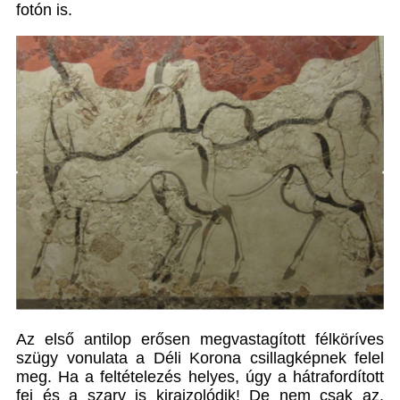
fotón is.
Az első antilop erősen megvastagított félköríves
szügy vonulata a Déli Korona csillagképnek felel
meg. Ha a feltételezés helyes, úgy a hátrafordított
fej és a szarv is kirajzolódik! De nem csak az,