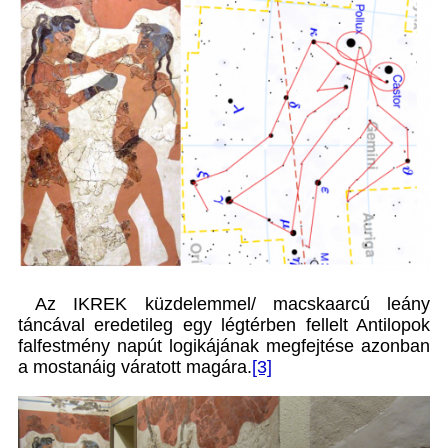
Az IKREK küzdelemmel/ macskaarcú leány
táncával eredetileg egy légtérben fellelt Antilopok
falfestmény napút logikájának megfejtése azonban
a mostanáig váratott magára.
[3]