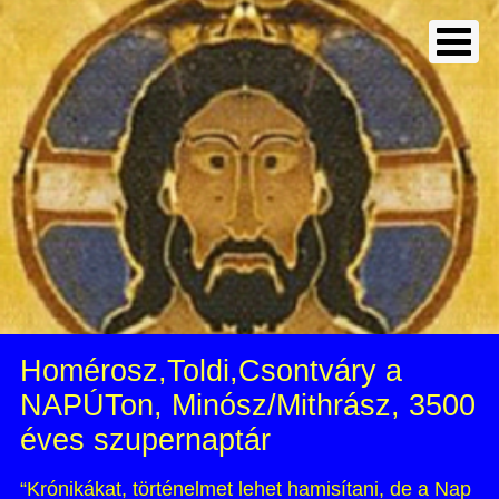
Homérosz,Toldi,Csontváry a
NAPÚTon, Minósz/Mithrász, 3500
éves szupernaptár
“Krónikákat, történelmet lehet hamisítani, de a Nap