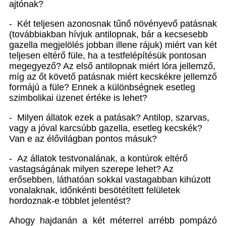
ajtónak?
- Két teljesen azonosnak tűnő növényevő patásnak
(továbbiakban hívjuk antilopnak, bár a kecsesebb
gazella megjelölés jobban illene rájuk) miért van két
teljesen eltérő füle, ha a testfelépítésük pontosan
megegyező? Az első antilopnak miért lóra jellemző,
míg az őt követő patásnak miért kecskékre jellemző
formájú a füle? Ennek a különbségnek esetleg
szimbolikai üzenet értéke is lehet?
- Milyen állatok ezek a patásak? Antilop, szarvas,
vagy a jóval karcsúbb gazella, esetleg kecskék?
Van e az élővilágban pontos másuk?
- Az állatok testvonalának, a kontúrok eltérő
vastagságának milyen szerepe lehet? Az
erősebben, láthatóan sokkal vastagabban kihúzott
vonalaknak, időnkénti besötétített felületek
hordoznak-e többlet jelentést?
Ahogy hajdanán a két méterrel arrébb pompázó