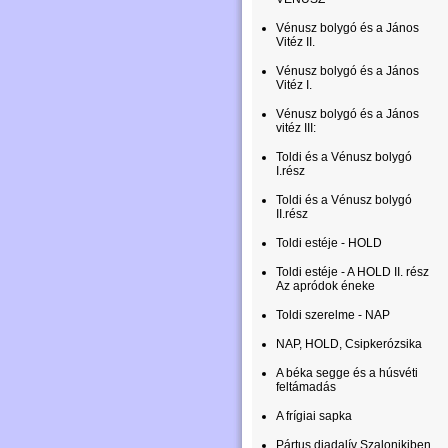
Vénusz bolygó és a János
Vitéz II.
Vénusz bolygó és a János
Vitéz I.
Vénusz bolygó és a János
vitéz III:
Toldi és a Vénusz bolygó
I.rész
Toldi és a Vénusz bolygó
II.rész
Toldi estéje - HOLD
Toldi estéje - A HOLD II. rész
Az apródok éneke
Toldi szerelme - NAP
NAP, HOLD, Csipkerózsika
A béka segge és a húsvéti
feltámadás
A frígiai sapka
Pártus diadalív Szalonikiben