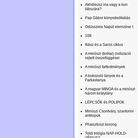
Akhilleusz ina vagy a kun
lábszára?
Pap Gábor könyvdedikálás
Odüsszeia Napút elemzése I.
108
Iliász és a Saros ciklus
A minószi (krétai) civilizáció
rejtett összefüggései
A minószi falfestmények
A bokszoló lányok és a
Farkastanya
A magyar MINOA és a minószi
három királylány
LÉPCSŐK és POLIPOK
Minószi Csontváry, szantorini
antilopok
Phaisztoszi korong
Toldi trilógia NAP-HOLD-
VÉNUSZ