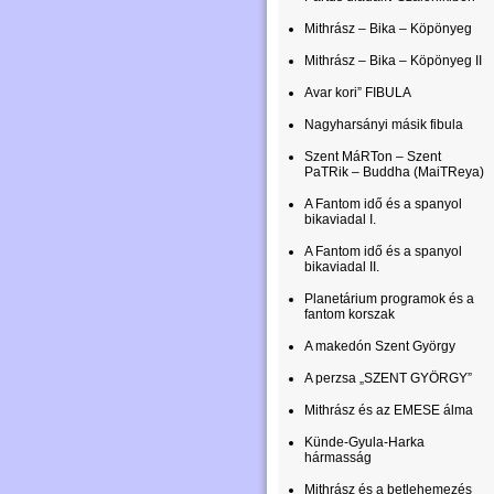
Mithrász – Bika – Köpönyeg
Mithrász – Bika – Köpönyeg II
Avar kori” FIBULA
Nagyharsányi másik fibula
Szent MáRTon – Szent
PaTRik – Buddha (MaiTReya)
A Fantom idő és a spanyol
bikaviadal I.
A Fantom idő és a spanyol
bikaviadal II.
Planetárium programok és a
fantom korszak
A makedón Szent György
A perzsa „SZENT GYÖRGY”
Mithrász és az EMESE álma
Künde-Gyula-Harka
hármasság
Mithrász és a betlehemezés