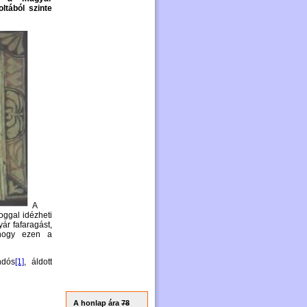
ltából szinte
A
joggal idézheti
ár fafaragást,
ahogy ezen a
ndós
[1]
, áldott
A honlap ára
78