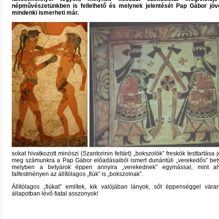
népművészetünkben is fellelhető és melynek jelentését Pap Gábor jóvo
mindenki ismerheti már.
sokat hivatkozott minószi (Szantorinin feltárt) „bokszolók” freskók testtartása 
meg számunkra a Pap Gábor előadásaiból ismert dunántúli „verekedős” bety
melyben a betyárok éppen annyira „verekednek” egymással, mint 
falfestményen az állítólagos „fiúk” is „bokszolnak”.
Állítólagos „fiúkat” említek, kik valójában lányok, sőt éppenséggel vára
állapotban lévő fiatal asszonyok!