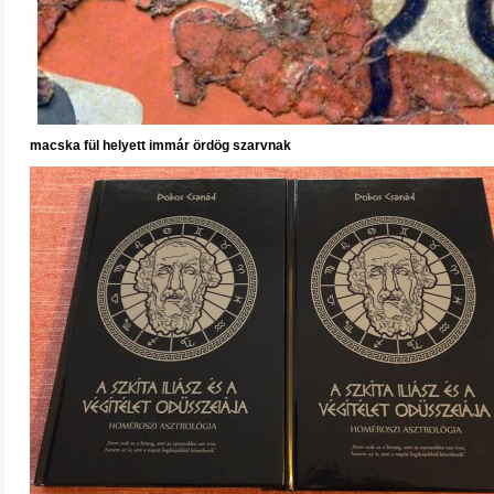
macska fül helyett immár ördög szarvnak