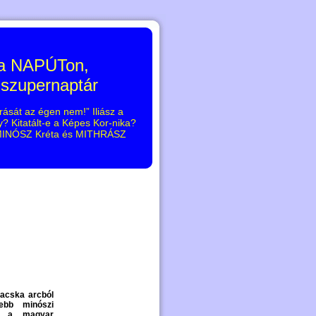
 a NAPÚTon,
 szupernaptár
rását az égen nem!” Iliász a
 Kitatált-e a Képes Kor-nika?
, MINÓSZ Kréta és MITHRÁSZ
macska arcból
ebb minószi
je a magyar