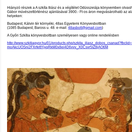
Hiányzó részek a A szkíta Iliász és a végítélet Odüsszeiája könyvemben olva
Gábor múvészettörténész ajánlásával 3900.- Ft-os áron megvásárolható az al
helyeken:
Budapest, Kálvin tér környéki, 48as Egyetemi Könyvesboltban
(1085 Budapest, Baross u. 48. e-mail:
48asbolt@gmail.com
)
A Győri Szkítia könyvesboltban személyesen vagy online rendelésben
http://www.szkitiagyor.hu/01/products.php/szkita_iliasz_dobos_csanad?fbcli
moAkcUOSni2FXrfettYjyqRkM0x8ei4D6vvv_X0Csvr5IZ8jAO6M