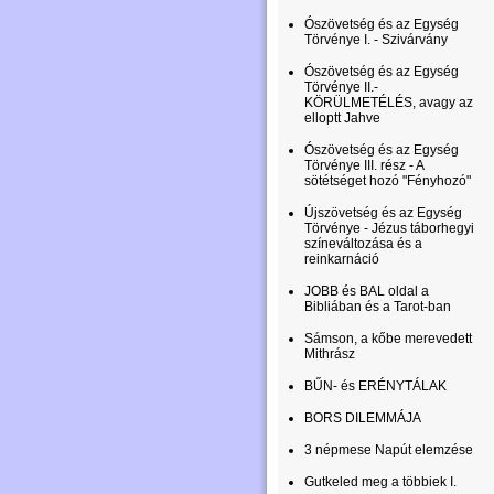
Ószövetség és az Egység
Törvénye I. - Szivárvány
Ószövetség és az Egység
Törvénye II.-
KÖRÜLMETÉLÉS, avagy az
elloptt Jahve
Ószövetség és az Egység
Törvénye III. rész - A
sötétséget hozó "Fényhozó"
Újszövetség és az Egység
Törvénye - Jézus táborhegyi
színeváltozása és a
reinkarnáció
JOBB és BAL oldal a
Bibliában és a Tarot-ban
Sámson, a kőbe merevedett
Mithrász
BŰN- és ERÉNYTÁLAK
BORS DILEMMÁJA
3 népmese Napút elemzése
Gutkeled meg a többiek I.