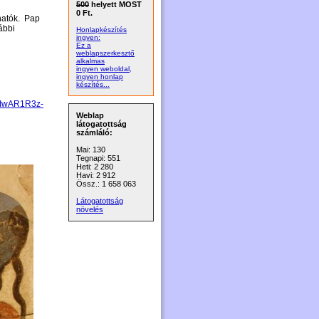
500
helyett MOST
0 Ft.
shatók. Pap
ábbi
Honlapkészítés
ingyen:
Ez a
weblapszerkesztő
alkalmas
ingyen weboldal,
ingyen honlap
készítés...
d=IwAR1R3z-
Weblap
látogatottság
számláló:
Mai: 130
Tegnapi: 551
Heti: 2 280
Havi: 2 912
Össz.: 1 658 063
Látogatottság
növelés