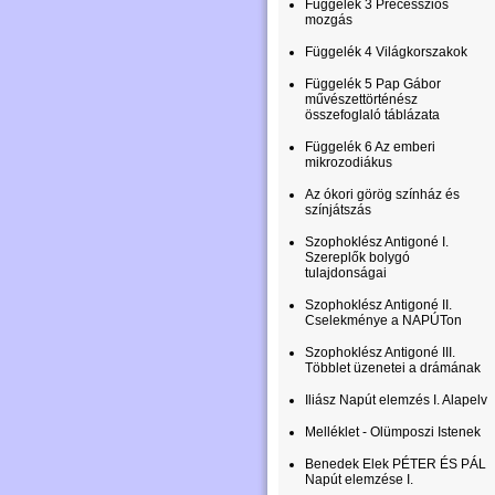
Függelék 3 Precessziós
mozgás
Függelék 4 Világkorszakok
Függelék 5 Pap Gábor
művészettörténész
összefoglaló táblázata
Függelék 6 Az emberi
mikrozodiákus
Az ókori görög színház és
színjátszás
Szophoklész Antigoné I.
Szereplők bolygó
tulajdonságai
Szophoklész Antigoné II.
Cselekménye a NAPÚTon
Szophoklész Antigoné III.
Többlet üzenetei a drámának
Iliász Napút elemzés I. Alapelv
Melléklet - Olümposzi Istenek
Benedek Elek PÉTER ÉS PÁL
Napút elemzése I.