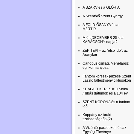
A SZARV és a GLÓRIA
A Szentölő Szent György
A FÖLD-ŐSANYA és a
MáRTíR
Miért DECEMBER 25-e a
KARÁCSONY napja?
ZEP TEPI – az “első idő”, az
Aranykor
Canopus csillag, Meneláosz
égi kormányosa
Fantom korszak jelzése Szent
László falfestmény ciklusokon
KITALÁLT KÉPES KOR-nika
/Hibás dátumok és a 104 év
SZENT KORONA és a fantom
idő
Koppány az áruló
szabadsághős (?)
A Vízöntő-paradoxon és az
Egység Törvénye