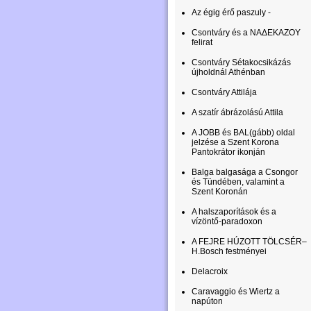
Az égig érő paszuly -
Csontváry és a ΝΑΔΕΚΑΖΟΥ
felirat
Csontváry Sétakocsikázás
újholdnál Athénban
Csontváry Attilája
A szatír ábrázolású Attila
A JOBB és BAL(gább) oldal
jelzése a Szent Korona
Pantokrátor ikonján
Balga balgasága a Csongor
és Tündében, valamint a
Szent Koronán
A halszaporítások és a
vízöntő-paradoxon
A FEJRE HÚZOTT TÖLCSÉR–
H.Bosch festményei
Delacroix
Caravaggio és Wiertz a
napúton