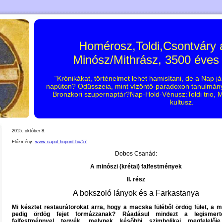
Homérosz,Toldi,Csontváry
Minósz/Mithrász, 3500 éves
“Krónikákat, történelmet lehet hamisítani, de a Nap já
napúton? Odüsszeia, mint vízöntő-paradoxon tanulmány?
Bronzkori szupernaptár?Nap-Hold-Vénusz:Toldi trio
kultusz.
2015. október 8.
Előzmény:
www.naput.hupont.hu/57
Dobos Csanád:
A minószi (krétai) falfestmények
II. rész
A bokszoló lányok és a Farkastanya
Mi késztet restaurátorokat arra, hogy a macska füléből ördög fület, a 
pedig ördög fejet formázzanak? Ráadásul mindezt a legismert
falfestménnyel tegyék, melynek későbbi szimbolikai megfelelő