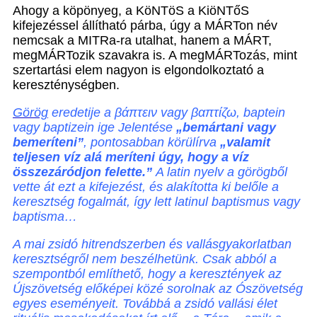
Ahogy a köpönyeg, a KöNTöS a KiöNTőS
kifejezéssel állítható párba, úgy a MÁRTon név
nemcsak a MITRa-ra utalhat, hanem a MÁRT,
megMÁRTozik szavakra is. A megMÁRTozás, mint
szertartási elem nagyon is elgondolkoztató a
kereszténységben.
Görög
eredetije a βάπτειν vagy βαπτίζω, baptein
vagy baptizein ige Jelentése
„bemártani vagy
bemeríteni”
, pontosabban körülírva
„valamit
teljesen víz alá meríteni úgy, hogy a víz
összezáródjon felette.”
A latin nyelv a görögből
vette át ezt a kifejezést, és alakította ki belőle a
keresztség fogalmát, így lett latinul baptismus vagy
baptisma
…
A mai zsidó hitrendszerben és vallásgyakorlatban
keresztségről nem beszélhetünk. Csak abból a
szempontból említhető, hogy a keresztények az
Újszövetség előképei közé sorolnak az Ószövetség
egyes eseményeit. Továbbá a zsidó vallási élet