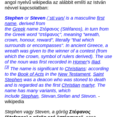
angol nyelvű wikipedia az alábbit említi az István
névvel kapcsolatban:
Stephen
or
Steven
/
ˈ
s
t
iː
v
ən
/
is a masculine
first
name
, derived from
the
Greek
name Στέφανος (Stéfanos), in turn from
the Greek word "στέφανος", meaning "wreath,
crown, honour, reward", literally "that which
surrounds or encompasses". In ancient Greece, a
wreath was given to the winner of a contest (from
which the crown, symbol of rulers derived). The use
of the noun was first recorded in
Homer
's
Iliad
.
[3]
The name is significant to
Christians
: according
to the
Book of Acts
in the
New Testament
,
Saint
Stephen
was a deacon who was stoned to death
and is regarded as the first
Christian
martyr
. The
name has many variants, which
include
Stephan
, Stevan,Stefan and Stevon.
-
wikipedia
Stephen vagy Steven, a görög
Στέφανος