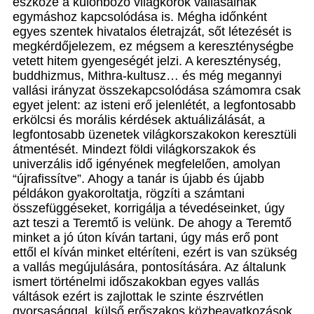
eszköze a különböző világkorok vallásainak
egymáshoz kapcsolódása is. Mégha időnként
egyes szentek hivatalos életrajzát, sőt létezését is
megkérdőjelezem, ez mégsem a kereszténységbe
vetett hitem gyengeségét jelzi. A kereszténység,
buddhizmus, Mithra-kultusz… és még megannyi
vallási irányzat összekapcsolódása számomra csak
egyet jelent: az isteni erő jelenlétét, a legfontosabb
erkölcsi és morális kérdések aktuálizálását, a
legfontosabb üzenetek világkorszakokon keresztüli
átmentését. Mindezt földi világkorszakok és
univerzális idő igényének megfelelően, amolyan
“újrafissítve”. Ahogy a tanár is újabb és újabb
példákon gyakoroltatja, rögzíti a számtani
összefüggéseket, korrigálja a tévedéseinket, úgy
azt teszi a Teremtő is velünk. De ahogy a Teremtő
minket a jó úton kíván tartani, úgy más erő pont
ettől el kíván minket eltéríteni, ezért is van szükség
a vallás megújulására, pontosítására. Az általunk
ismert történelmi időszakokban egyes vallás
váltások ezért is zajlottak le szinte észrvétlen
gyorsasággal, külső erőszakos közbeavatkozások