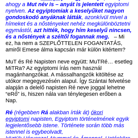
ahogy a
Mut név is – anyát is jelentett
egyiptomi
nyelven.
Az egyiptomiak a keselyűket nagyon
gondoskodó anyáknak látták
, azonkívül mivel a
hímeket és a nőstényeket nehéz megkülönböztetni
egymástól,
azt hitték, hogy hím keselyű nincsen,
és a nőstények a széltől fogannak meg.
– Mi
ez, ha nem a SZEPLŐTTELEN FOGANTATÁS,
amiről Emese álma kapcsán már külön kitértem?
MuT és Ré Napisten neve együtt: MuTRé… esetleg
MiTRa? Az egyiptomi írás nem használ
magánhangzókat. A mássalhangzók kitöltése az
utókor megegyezésén alapul. Így Szántai felvetése
alapján a delelő napisten Ré neve joggal lehetne
“eRő” is, hiszen nála van ténylegesen erőben a
Nap.
Ré
(régebben
Rá
alakban írták át)
ókori
egyiptomi
napisten, Egyiptom történelmének egyik
legjelentősebb istene. Története során több más
istennel is egybeolvadt,