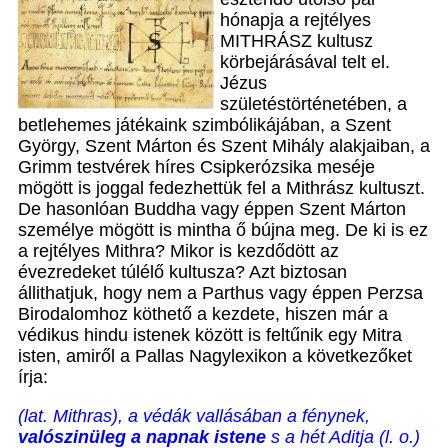
hónapja a rejtélyes
MITHRÁSZ kultusz
körbejárásával telt el.
Jézus
születéstörténetében, a
betlehemes játékaink szimbólikájában, a Szent
György, Szent Márton és Szent Mihály alakjaiban, a
Grimm testvérek híres Csipkerózsika meséje
mögött is joggal fedezhettük fel a Mithrász kultuszt.
De hasonlóan Buddha vagy éppen Szent Márton
személye mögött is mintha ő bújna meg. De ki is ez
a rejtélyes Mithra? Mikor is kezdődött az
évezredeket túlélő kultusza? Azt biztosan
állithatjuk, hogy nem a Parthus vagy éppen Perzsa
Birodalomhoz köthető a kezdete, hiszen már a
védikus hindu istenek között is feltűnik egy Mitra
isten, amiről a Pallas Nagylexikon a következőket
írja:
(lat. Mithras), a védák vallásában a fénynek,
valószinüleg a napnak istene
s a hét Aditja (l. o.)