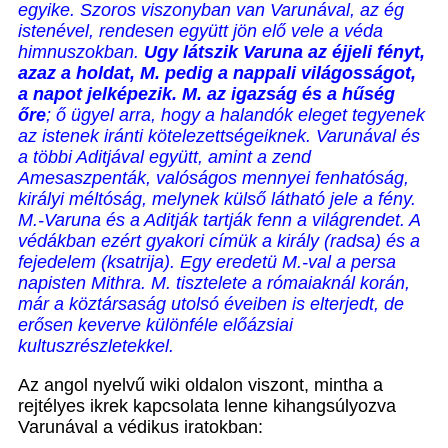
egyike. Szoros viszonyban van Varunával, az ég
istenével, rendesen együtt jön elő vele a véda
himnuszokban.
Ugy látszik Varuna az éjjeli fényt,
azaz a holdat, M. pedig a nappali világosságot,
a napot jelképezik. M. az igazság és a hűség
őre
; ő ügyel arra, hogy a halandók eleget tegyenek
az istenek iránti kötelezettségeiknek. Varunával és
a többi Aditjával együtt, amint a zend
Amesaszpenták, valóságos mennyei fenhatóság,
királyi méltóság, melynek külső látható jele a fény.
M.-Varuna és a Aditják tartják fenn a világrendet. A
védákban ezért gyakori címük a király (radsa) és a
fejedelem (ksatrija). Egy eredetü M.-val a persa
napisten Mithra. M. tisztelete a rómaiaknál korán,
már a köztársaság utolsó éveiben is elterjedt, de
erősen keverve különféle előázsiai
kultuszrészletekkel.
Az angol nyelvű wiki oldalon viszont, mintha a
rejtélyes ikrek kapcsolata lenne kihangsúlyozva
Varunával a védikus iratokban: