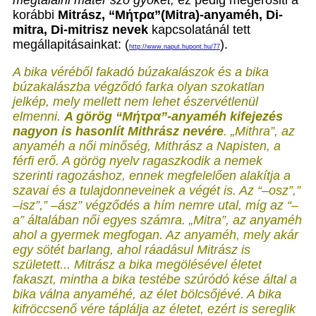
megtalálni mater szó gyökét,
ez pedig megerősiti a
korábbi
Mitrász, “Μήτρα”(Mitra)-anyaméh, Di-
mitra, Di-mitrisz nevek
kapcsolatánál tett
megállapitásainkat: (
).
http://www.naput.hupont.hu/77
A bika véréből fakadó búzakalászok és a bika
búzakalászba végződó farka olyan szokatlan
jelkép, mely mellett nem lehet észervétlenül
elmenni.
A görög “Μήτρα”-anyaméh kifejezés
nagyon is hasonlít Mithrász nevére
. „Mithra”, az
anyaméh a női minőség, Mithrász a Napisten, a
férfi erő. A görög nyelv ragaszkodik a nemek
szerinti ragozáshoz, ennek megfelelően alakítja a
szavai és a tulajdonneveinek a végét is. Az “–osz”,”
–isz”,” –ász” végződés a hím nemre utal, míg az “–
a” általában női egyes számra. „Mitra”, az anyaméh
ahol a gyermek megfogan. Az anyaméh, mely akár
egy sötét barlang, ahol ráadásul Mitrász is
született... Mitrász a bika megölésével életet
fakaszt, mintha a bika testébe szúródó kése által a
bika válna anyaméhé, az élet bölcsőjévé. A bika
kifröccsenő vére táplálja az életet, ezért is sereglik