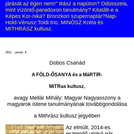
járását az égen nem!” Iliász a napúton? Odüsszeia,
mint vízöntő-paradoxon tanulmány? Kitatált-e a
Képes Kor-nika? Bronzkori szupernaptár?Nap-
Hold-Vénusz:Toldi trio, MINÓSZ Kréta és
MITHRÁSZ kultusz.
2015. január 8.
Dobos Csanád
A FÖLD-ŐSANYA és a MáRT
íR-
MiTRas kultusz,
avagy Mellár Mihály: Magyar Nagyasszony a
magyarok istene tanulmányának továbbgondolása
a Mithrász kultusz jegyében
Az elmúlt, 2014-es
esztendő utolsó pár