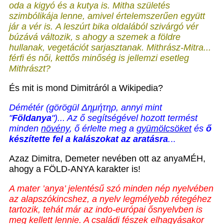
oda a kigyó és a kutya is. Mitha születés
szimbólikája lenne, amivel értelemszerűen együtt
jár a vér is. A leszúrt bika oldalából szivárgó vér
búzává változik, s ahogy a szemek a földre
hullanak, vegetációt sarjasztanak. Mithrász-Mitra...
férfi és női, kettős minőség is jellemzi esetleg
Mithrászt?
És mit is mond Dimitráról a Wikipedia?
Démétér
(görögül Δημήτηρ, annyi mint
"
Földanya
")... Az ő segítségével hozott termést
minden
növény
, ő érlelte meg a
gyümölcsöket
és
ő
készítette fel a kalászokat az aratásra
.
..
Azaz Dimitra, Demeter nevében ott az anyaMÉH,
ahogy a FÖLD-ANYA karakter is!
A mater ’anya’ jelentésű szó minden nép nyelvében
az alapszókincshez, a nyelv legmélyebb rétegéhez
tartozik, tehát már az indo-európai ősnyelvben is
meg kellett lennie. A családi fészek elhagyásakor