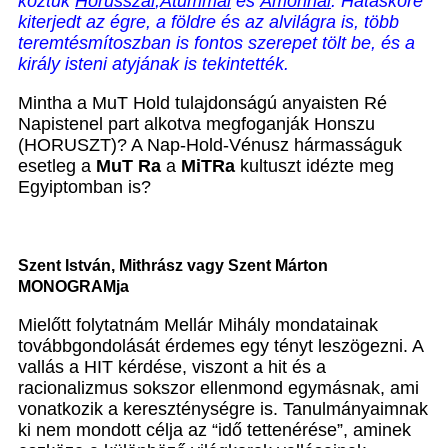
köztük
Hórusszal
,
Atummal
és
Ámonnal
. Hatásköre
kiterjedt az égre, a földre és az alvilágra is, több
teremtésmítoszban is fontos szerepet tölt be, és a
király isteni atyjának is tekintették.
Mintha a MuT Hold tulajdonságú anyaisten Ré
Napistenel part alkotva megfoganják Honszu
(HORUSZT)? A Nap-Hold-Vénusz hármasságuk
esetleg a
MuT Ra
a
MiTRa
kultuszt idézte meg
Egyiptomban is?
Szent István, Mithrász vagy Szent Márton
MONOGRAMja
Mielőtt folytatnám Mellár Mihály mondatainak
továbbgondolását érdemes egy tényt leszögezni. A
vallás a HIT kérdése, viszont a hit és a
racionalizmus sokszor ellenmond egymásnak, ami
vonatkozik a kereszténységre is. Tanulmányaimnak
ki nem mondott célja az “idő tettenérése”, aminek