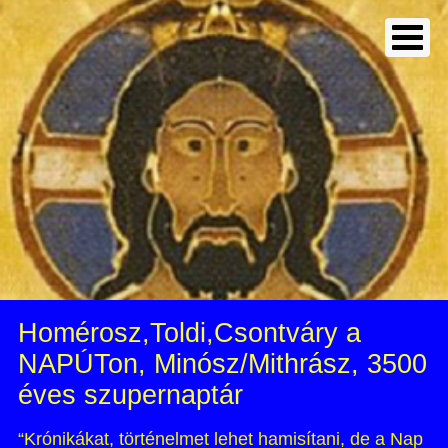
Homérosz,Toldi,Csontváry a
NAPÚTon, Minósz/Mithrász, 3500
éves szupernaptár
“Krónikákat, történelmet lehet hamisítani, de a Nap