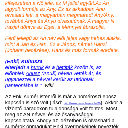
kifejezetten a Nő jele, az M jellel együtt.
Az An
lágyult formája az Any. Ez az akkádban Anu
olvasatú lett, a magyarban megmaradt Any/Ány,
továbbá Anya és Anyu olvasatúnak. A magyar N
írásjel döntve az Eget, a Mennyet ábrázolja.
Férfi jellegű az An név elől jejes vagy hehes alakja,
mint a Jan és Han. Ez a János, német Hanzi
(Johann becézése), Hans és más formák eredete.
(
Enki
)
”
Kultusza
elterjedt
a
hurrik
és
a
hettiták
között
is, az
előbbiek
Anusz
(Anuš) néven vették át, és
ugyanezzel a névvel került az utóbbiak
panteonjába is.”
-wiki
Az Enki sumér istenről is már a homéroszi eposz
kapcsán is szó volt (lásd:
). Akkor a
http://www.naput.hupont.hu/30
vízöntő-paradoxon tulajdonsága volt fontos. Most
meg az AN névvel és az ősanyasággal
kapcsolatata. Ahogy az idézetben is olvasható a
sumérok önmagukat Enki gyermekeinek nevezték.