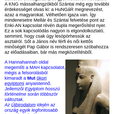
A KNG mássalhangzókból Szántai még egy további
érdekességet olvas ki: a HuNGáR megnevezést,
azaz a magyarokat. Vélhetően igaza van. Így
mindenesetre Mellár és Szántai felvetése pont az
Enki-AN kapcsolat révén dupla megerősítést nyer.
Ez a sok kapcsolódás nagyon is elgondolkoztató,
semmint, hogy csak úgy lesöpörhessük az
asztalról. Sőt a János név férfi és női kettős
minőségét Pap Gábor is rendszeresen szóbahozza
az előadásaiban, bár más megközelítésből.
A Hannahannah oldal
megemlíti a MAH kapcsolatot,
mégis a felsorolásból
kimaradt a
Mut
ókori
egyiptomi
anyaistennő.
Jellemzői Egyiptom hosszú
történelme során többször
változtak.
Az
Újbirodalom
idején az
ország egyik legfontosabb