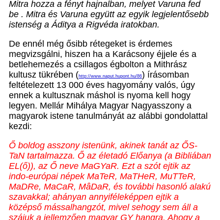
Mitra hozza a fényt hajnalban, melyet Varuna fed
be . Mitra és Varuna együtt az egyik legjelentősebb
istenség a Áditya a Rigvéda iratokban.
De ennél még ősibb rétegeket is érdemes
megvizsgálni, hiszen ha a Karácsony éjjele és a
betlehemezés a csillagos égbolton a Mithrász
kultusz tükrében (
) írásomban
http://www.naput.hupont.hu/86
feltételezett 13 000 éves hagyomány valós, úgy
ennek a kultusznak máshol is nyoma kell hogy
legyen. Mellár Mihálya Magyar Nagyasszony a
magyarok istene tanulmányát az alábbi gondolattal
kezdi:
Ő boldog asszony istenünk, akinek tanát az ŐS-
TaN tartalmazza. Ő az életadó Előanya (a Bibliában
EL(ő)), az Ő neve MaGYaR. Ezt a szót ejtik az
indo-európai népek MaTeR, MaTHeR, MuTTeR,
MaDRe, MaCaR, MâDaR, és további hasonló alakú
szavakkal; ahányan annyiféleképpen ejtik a
középső mássalhangzót, mivel sehogy sem áll a
szájuk a jellemzően magyar GY hangra. Ahogy a