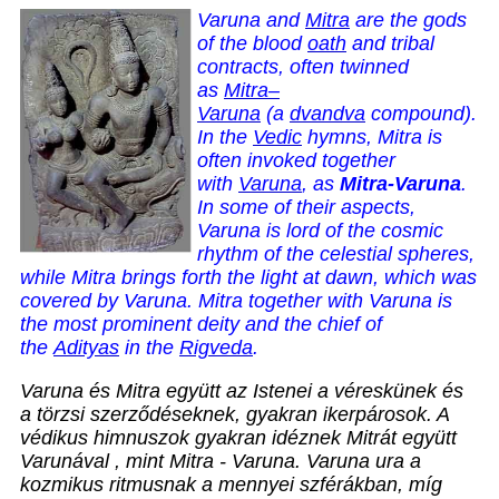
Varuna and
Mitra
are the gods
of the blood
oath
and tribal
contracts, often twinned
as
Mitra–
Varuna
(a
dvandva
compound).
In the
Vedic
hymns, Mitra is
often invoked together
with
Varuna
, as
Mitra-Varuna
.
In some of their aspects,
Varuna is lord of the cosmic
rhythm of the celestial spheres,
while Mitra brings forth the light at dawn, which was
covered by Varuna. Mitra together with Varuna is
the most prominent deity and the chief of
the
Adityas
in the
Rigveda
.
Varuna és Mitra együtt az Istenei a véreskünek és
a törzsi szerződéseknek, gyakran ikerpárosok. A
védikus himnuszok gyakran idéznek Mitrát együtt
Varunával , mint Mitra - Varuna. Varuna ura a
kozmikus ritmusnak a mennyei szférákban, míg