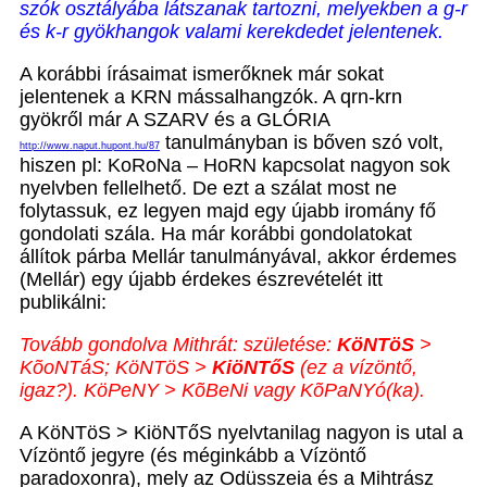
szók osztályába látszanak tartozni, melyekben a g-r
és k-r gyökhangok valami kerekdedet jelentenek.
A korábbi írásaimat ismerőknek már sokat
jelentenek a KRN mássalhangzók. A qrn-krn
gyökről már A SZARV és a GLÓRIA
tanulmányban is bőven szó volt,
http://www.naput.hupont.hu/87
hiszen pl: KoRoNa – HoRN kapcsolat nagyon sok
nyelvben fellelhető. De ezt a szálat most ne
folytassuk, ez legyen majd egy újabb iromány fő
gondolati szála. Ha már korábbi gondolatokat
állítok párba Mellár tanulmányával, akkor érdemes
(Mellár) egy újabb érdekes észrevételét itt
publikálni:
Tovább gondolva Mithrát: születése:
KöNTöS
>
KõoNTáS; KöNTöS >
KiöNTőS
(ez a vízöntő,
igaz?).
KöPeNY > KõBeNi vagy KõPaNYó(ka).
A KöNTöS > KiöNTőS nyelvtanilag nagyon is utal a
Vízöntő jegyre (és méginkább a Vízöntő
paradoxonra), mely az Odüsszeia és a Mihtrász