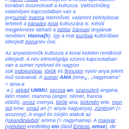
korában összeolvadt a kultusza. Valószínűleg
valamilyen kapcsolatban van a
pre
sumér
Inanna
istennővel, valamint befolyással
lehetett a
kánaáni
Anat
kultuszára is. Késői
megjelenése látható a
bibliai
Sámuel
anyjának
nevében:
Hanna(h
), így a mai
európai
kultúrában
elterjedt
Anna
név őse.
Az anyaistennők kultusza a korai keleten rendkívül
elterjedt. A név etimológiája szoros kapcsolatban
van a sumer nyelvvel és nagyon
sok
indoeurópai
,
török
és
finnugor
nyelv anya jelent
ésű szavaival. A
sumer
AMA
(eme
, „nagymama”
4
= ama-a
a
),
akkád
UMMU
,
perzsa
an
,
szanszkrit
an
gana,
latin mater, mamma (angol, német, francia
ebből),
orosz
zsenya,
török
an
a,
türkmén
en
e,
mon
gol
em
e,
vogul
an
(= anyai nagyanya),
zürjén
an
(=
asszony). A vogul és zürjén alakok az
ó
skandinávból
: amma (= nagymama). A
magyar
nyelvben
eredetileg
em
(lásd
Emese
, emse
), de