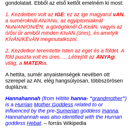
gondolatait. Ebből az első kettőt emelném ki most:
1. Kezdetben volt az
IGE
: ez az ige magyarul
vAN
,
a suméroknál AN/ANu, az egyiptomiaknál
NuN/AN/ON/ÉN, a görögöknél Ó-KeáN, vagyis az
ó/ősi űr amiből minden KIvAN (üres), és amelyik
KÍvÁN/KÉvÁN megmutatkozni.
2. Kezdetkor teremtette Isten az eget és a földet. A
föld puszta volt és üres, ... Létrejött az
ANYAg
i
világ, a
MATER
ia.
A hettita, sumér anyaistenségek nevében ott
szerepel az AN, elég hangsúlyosan, többszörösen
duplázva:
Hannahannah
(from Hittite
hanna- "
grandmother
"
)
is a
Hurrian
Mother Goddess
related to or
influenced by the pre-
Sumerian
goddess
Inanna
.
Hannahannah was also identified with the Hurrian
goddess
Hebat
.
– forrás Wikipedia