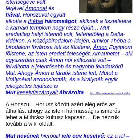
istenségévé vált;
férjével,
Ámonnal
és
fiával,
Honszuval
együtt
alkotta a
thébai
háromságot
, akiknek a tiszteletére
a
karnaki templom
nagy része épült… Mut
eredetileg helyi istennő volt, feltehetőleg a Delta-
vidéken. A
Középbirodalom
idején, amikor
Théba
a
birodalom fővárosa lett és főistene,
Ámon
Egyiptom
főistene, az isten eredeti feleségét,
Amaunetet
– aki
egyszerűen csak Ámon női változata volt –
felváltotta a jelentősebb és nagyobb feladatkörű
Mut. Ahogy Ámon a fáraók istene lett, Mutot a
királynéval azonosították, és a királynék egyik
jellegzetes fejdísze is
Mut
keselyűszárnyait
ábrázolta
.
-
http://hu.wikipedia.org/wiki/Mut
A Honszu – Horusz között azért elég erős az
áthallás, ahogy az isteni hármasság is ismerős
lehet a Mithrász kultusz kapcsán… De nézzük
tovább a wiki oldalt:
Mut nevének
hieroglif
jele egy keselyű;
ez a jel –