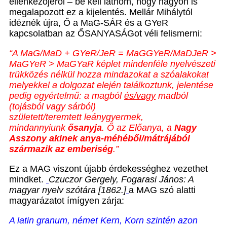
ellenkezőjéről – be kell látnom, hogy nagyon is
megalapozott ez a kijelentés. Mellár Mihálytól
idéznék újra, Ő a MaG-SÁR és a GYeR
kapcsolatban az ŐSANYASÁGot véli felismerni:
“
A MaG/MaD + GYeR/JeR = MaGGYeR/MaDJeR >
MaGYeR > MaGYaR képlet mindenféle nyelvészeti
trükközés nélkül hozza mindazokat a szóalakokat
melyekkel a dolgozat elején találkoztunk, jelentése
pedig egyértelmű: a magból
és/vagy
madból
(tojásból vagy sárból)
született/teremtett leánygyermek,
mindannyiunk
ősanyja
. Ő az Előanya, a
Nagy
Asszony akinek anya-méhéből/mátrájából
származik az emberiség
.”
Ez a MAG viszont újabb érdekességhez vezethet
mindket.
Czuczor Gergely, Fogarasi János: A
magyar nyelv szótára [1862.]
a MAG szó alatti
magyarázatot ímígyen zárja:
A latin granum, német Kern, Korn szintén azon