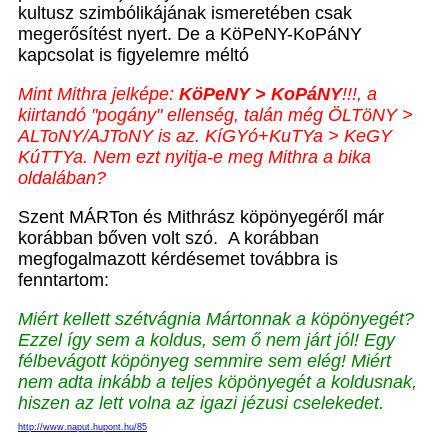
kultusz szimbólikájának ismeretében csak
megerősítést nyert. De a KöPeNY-KoPáNY
kapcsolat is figyelemre méltó
Mint Mithra jelképe:
KöPeNY > KoPáNY
!!!, a
kiirtandó "pogány" ellenség, talán még ÖLTöNY >
ALToNY/AJToNY is az. KíGYó+KuTYa > KeGY
KúTTYa. Nem ezt nyitja-e meg Mithra a bika
oldalában?
Szent MÁRTon és Mithrász köpönyegéről már
korábban bőven volt szó. A korábban
megfogalmazott kérdésemet továbbra is
fenntartom:
Miért kellett szétvágnia Mártonnak a köpönyegét?
Ezzel így sem a koldus, sem ő nem járt jól! Egy
félbevágott köpönyeg semmire sem elég! Miért
nem adta inkább a teljes köpönyegét a koldusnak,
hiszen az lett volna az igazi jézusi cselekedet.
http://www.naput.hupont.hu/85