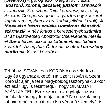
(Stefanos) a görög szó "στέφανος"
, azaz
"
koszorú, korona, becsület, jutalom
" szavakból
származik. Szó szerint "ami körülvesz, összefog".
Az ókori Görögországban, a győztes egy koszorút
kapott (ami egyben az uralkodók jelképe is volt).
A
főnév első írásos emléke Homérosz Iliászából
származik
. A név fontos a keresztények számára
is: az Újszövetség Apostolok Cselekedetei meséli
el Szent István diakónus történetét, akit halálra
köveztek. Az egyház Őt tekinti az
első keresztény
mártírnak
Jézust követően.
Tehát az ISTVÁN és a KORONA összetartoznak.
Egy és ugyanaz a kettő! Ha Szent István a Szent
Koronát ajánlja fel a Nagyboldogasszonynak, akkor
ezt akár úgy is tekinthetjük, hogy ÖNMAGÁT
AJÁNLJA FEL. Ezek szerint ez egyfajta jézusi
önfeláldozás egy formája lenne? De nézzük meg
jobban a névrokonát, az első vértanú személyét is: