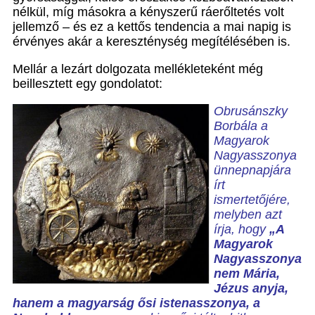
nélkül, míg másokra a kényszerű ráerőltetés volt
jellemző – és ez a kettős tendencia a mai napig is
érvényes akár a kereszténység megítélésében is.
Mellár a lezárt dolgozata mellékleteként még
beillesztett egy gondolatot:
Obrusánszky
Borbála a
Magyarok
Nagyasszonya
ünnepnapjára
írt
ismertetőjére,
melyben azt
írja, hogy
„A
Magyarok
Nagyasszonya
nem Mária,
Jézus anyja,
hanem a magyarság ősi istenasszonya, a