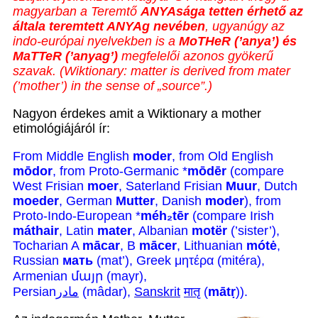
magyarban a Teremtő
ANYAsága tetten érhető az
általa teremtett ANYAg nevében
, ugyanúgy az
indo-európai nyelvekben is a
MoTHeR (’anya’) és
MaTTeR (’anyag’)
megfelelői azonos gyökerű
szavak. (Wiktionary: matter is derived from mater
(’mother’) in the sense of „source”.)
Nagyon érdekes amit a Wiktionary a mother
etimológiájáról ír:
From Middle English
moder
, from Old English
mōdor
, from Proto-Germanic *
mōdēr
(compare
West Frisian
moer
, Saterland Frisian
Muur
, Dutch
moeder
, German
Mutter
, Danish
moder
), from
Proto-Indo-European *
méh
₂
tēr
(compare Irish
máthair
, Latin
mater
, Albanian
motër
(’sister’),
Tocharian A
mācar
, B
mācer
, Lithuanian
mótė
,
Russian
мать
(mat’), Greek μητέρα (mitéra),
Armenian մայր (mayr),
Persian
مادر
(mâdar),
Sanskrit
मातृ
(
mātṛ
)).