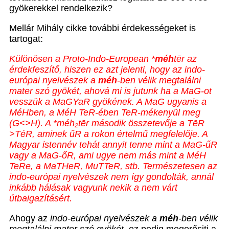
gyökerekkel rendelkezik?
Mellár Mihály cikke további érdekességeket is
tartogat:
Különösen a Proto-Indo-European *
méh
tēr az
érdekfeszítő, hiszen ez azt jelenti, hogy az indo-
európai nyelvészek a
méh
-ben vélik megtalálni
mater szó gyökét, ahová mi is jutunk ha a MaG-ot
vesszük a MaGYaR gyökének. A MaG ugyanis a
MéHben, a MéH TeR-ében TeR-mékenyül meg
(G<>H). A *méh
₂
tēr második összetevője a TēR
>TéR, aminek űR a rokon értelmű megfelelője. A
Magyar istennév tehát annyit tenne mint a MaG-űR
vagy a MaG-őR, ami ugye nem más mint a MéH
TeRe, a MaTHeR, MuTTeR, stb. Természetesen az
indo-európai nyelvészek nem így gondolták, annál
inkább hálásak vagyunk nekik a nem várt
útbaigazításért.
Ahogy az
indo-európai nyelvészek a
méh
-ben vélik