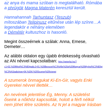
az anya és mama szóban is megtalálható. Rómába
a
phrügök
Magna Materén
keresztül került.
Hannahannah
Tarhuntasz
(
Teszub
)
mítoszában
Telipinusz
eltűnése után lép színre…A
legendakör e néhány elemében
a
Démétér
kultuszhoz is hasonló.
Megint összeérnek a szálak: Anna, Emese,
Demeter…
Az alábbi oldalon egy újabb érdekesség olvasható
az AN névvel kapcsolatban:
http://peterfai.hu/?
c1=02.%20Mitol%C3%B3gia&c2=01.%20Bevezet%C3%A9s%20a%20Magyar%20Mythol%C3%B3gi
%C3%A1ba&show=04.%204.%20Szumer%20Istenei
A szumerok önmagukat Ki-En-Gir, vagyis Enki
Gyerekei névvel illették…
An nevének jelentése Ég, Menny. A születést
őseink a nőkhöz kapcsolták, holott a férfi nélkül
nem jöhet létre születés. Az N jel a magyar írásban