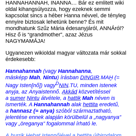
HANNAHANNAH, INANNA… Bár ez emlitett wiki
oldal kihangsúlyozza, hogy ezeknek semmi
kapcsolat sincs a héber Hanna névvel, de tényleg
ennyire biztosak lehetünk benne? És mit
mondhatunk Szűz Mária édesanyjáról, ANNÁról?
Hisz ő is “grandmother”, azaz Jézus
NAGYMAMÁJA!
Ugyanezen wikioldal magyar változata már sokkal
érdekesebb:
Hannahannah
(vagy
Hannahanna
,
másképp
Mah
,
Nintu
) írásban
DINGIR
.MAḪ (=
D
Nagy Isten[nő]) vagy
NIN
.TU, minden istenek
anyja, az Anyaistennő.
Akkád
közvetítéssel
a
sumer
Nintu
átvétele, a
hattik
Mah
néven is
ismerték. A
Hannahannah
alak
hettita
eredetű,
a
hannasz (= anya)
szóból származtatható,
jelentése ennek alapján körülbelül a „nagyanya”
vagy „öreganya” fogalommal írható le.
A
hurrik
Hebat
istennőjével a hettita újbirodalom