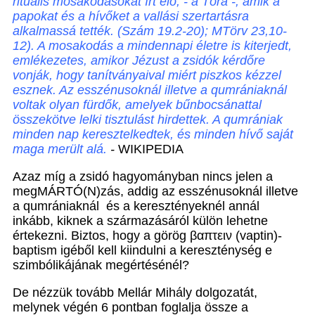
rituális mosakodásokat írt elő, - a Tóra -, amik a
papokat és a hívőket a vallási szertartásra
alkalmassá tették. (Szám 19.2-20); MTörv 23,10-
12). A mosakodás a mindennapi életre is kiterjedt,
emlékezetes, amikor Jézust a zsidók kérdőre
vonják, hogy tanítványaival miért piszkos kézzel
esznek. Az esszénusoknál illetve a qumrániaknál
voltak olyan fürdők, amelyek bűnbocsánattal
összekötve lelki tisztulást hirdettek. A qumrániak
minden nap keresztelkedtek, és minden hívő saját
maga merült alá.
-
WIKIPEDIA
Azaz míg a zsidó hagyományban nincs jelen a
megMÁRTÓ(N)zás, addig az esszénusoknál illetve
a qumrániaknál és a keresztényeknél annál
inkább, kiknek a származásáról külön lehetne
értekezni. Biztos, hogy a görög βαπτειν (vaptin)-
baptism igéből kell kiindulni a kereszténység e
szimbólikájának megértésénél?
De nézzük tovább Mellár Mihály dolgozatát,
melynek végén 6 pontban foglalja össze a