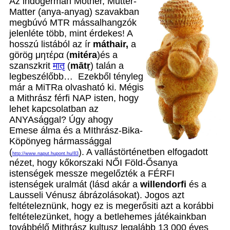
Az indogermán Mother, Mutter-
Matter (anya-anyag) szavakban
megbúvó MTR mássalhangzók
jelenléte több, mint érdekes! A
hosszú listából az ír
máthair,
a
görög μητέρα (
mitéra
)és a
szanszkrit
मातृ
(
mātṛ
) talán a
legbeszélőbb… Ezekből tényleg
már a MiTRa olvasható ki. Mégis
a Mithrász férfi NAP isten, hogy
lehet kapcsolatban az
ANYAsággal? Úgy ahogy
Emese álma és a MIthrász-Bika-
Köpönyeg hármassággal
(
). A vallástörténetben elfogadott
http://www.naput.hupont.hu/83
nézet, hogy kőkorszaki NŐI Föld-Ősanya
istenségek messze megelőzték a FÉRFI
istenségek uralmát (lásd akár a
willendorfi
és a
Lausseli Vénusz ábrázolásokat). Jogos azt
feltételeznünk, hogy ez is megerősiti azt a korábbi
feltételezünket, hogy a betlehemes játékainkban
továbbélő Mithrász kultusz legalább 13 000 éves