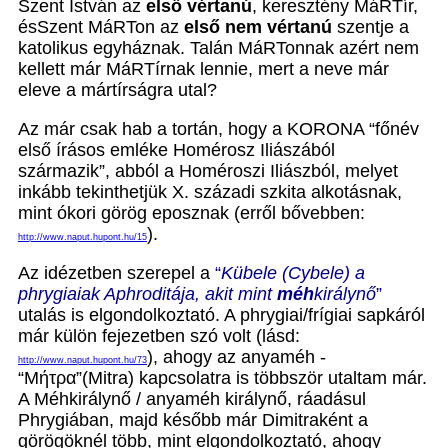
Szent István az
első vértanú
, keresztény MáRTír,
ésSzent MáRTon az
első nem vértanú
szentje a
katolikus egyháznak. Talán MáRTonnak azért nem
kellett már MáRTírnak lennie, mert a neve már
eleve a mártírságra utal?
Az már csak hab a tortán, hogy a KORONA “főnév
első írásos emléke Homérosz Iliászából
származik”, abból a Homéroszi Iliászból, melyet
inkább tekinthetjük X. századi szkita alkotásnak,
mint ókori görög eposznak (erről bővebben:
).
http://www.naput.hupont.hu/15
Az idézetben szerepel a
“
Kübele (Cybele) a
phrygiaiak Aphroditája, akit mint
méh
királynő
”
utalás is elgondolkoztató. A phrygiai/frígiai sapkáról
már külön fejezetben szó volt (lásd:
), ahogy az anyaméh -
http://www.naput.hupont.hu/73
“Μήτρα”(Mitra) kapcsolatra is többször utaltam már.
A Méhkirálynő / anyaméh királynő, ráadásul
Phrygiában, majd később már Dimitraként a
görögöknél több, mint elgondolkoztató, ahogy