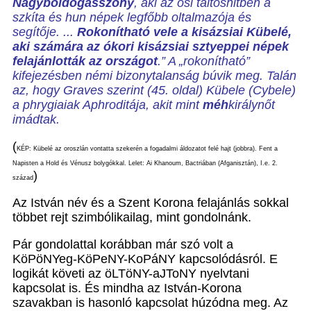
Nagyboldogasszony
, aki az ősi táltoshitben a
szkíta és hun népek legfőbb oltalmazója és
segítője. ...
Rokonítható vele a kisázsiai Kübelé,
aki számára az ókori kisázsiai sztyeppei népek
felajánlották az országot
.” A „rokonítható”
kifejezésben némi bizonytalanság búvik meg. Talán
az, hogy Graves szerint (45. oldal) Kübele (Cybele)
a phrygiaiak Aphroditája, akit mint
méh
királynőt
imádtak.
(
KÉP: Kübelé az oroszlán vontatta szekerén a fogadalmi áldozatot felé hajt (jobbra). Fent a
Napisten a Hold és Vénusz bolygókkal. Lelet: Ai Khanoum, Bactriában (Afganisztán), I.e. 2.
)
század
Az István név és a Szent Korona felajánlás sokkal
többet rejt szimbólikailag, mint gondolnánk.
Pár gondolattal korábban már szó volt a
KöPöNYeg-KöPeNY-KoPáNY kapcsolódásról. E
logikát követi az öLTöNY-aJToNY nyelvtani
kapcsolat is. És mindha az István-Korona
szavakban is hasonló kapcsolat húzódna meg. Az