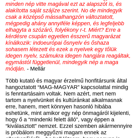
minden nép vitte magával ezt az alapszót is, és
alakította saját szájíze szerint. No de mindegyik
csak a középső mássalhangzón változtatott,
mégpedig ahány annyiféle képpen, és legfeljebb
elhagyta a szózáró, folyékony r-t. Miért? Erre a
kérdésre csupán egyetlen ésszerű magyarázat
kínálkozik: indoeurópai ősnyelv és őshaza
sohasem létezett és ezek a nyelvek egy tőlük
idegen nyelv, számukra idegen hangjára reagáltak,
egymástól függetlenül, mindegyik nép a maga
módján.
-
Mellár
Több kutató és magyar érzelmű honfitársunk által
hangoztatott “MAG-MAGYAR” kapcsolattal mindig
is fenntartásaim voltak. Nem azért, mert nem
tartom a nyelvünket és kultúránkat alkalmasnak
erre, hanem, mert könnyen hasonló hibába
eshetünk, mint amikor egy nép önmagáról kijelenti,
hogy ő a “mindenki felett álló”, vagy éppen a
“kiválasztott” nemzet. Ezzel szemben akármennyire
is próbálom meggyőzni magam ennek az