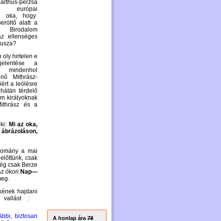
rthus-perzsa
sz európai
z oka, hogy
eröltő alatt a
Birodalom
az ellenséges
tusza?
 oly hirtelen e
elentése a
mindenhol
nő Mithrász-
ért a leölésre
 hátán térdelő
om királyoknak
ithrász és a
 ki:
Mi az oka,
 ábrázoláson,
udomány a mai
előttünk, csak
lég csak Berze
az ókori
Nap—
meg.
kének hajdani
z vallást :
ábbi, biztosan
A honlap ára
78