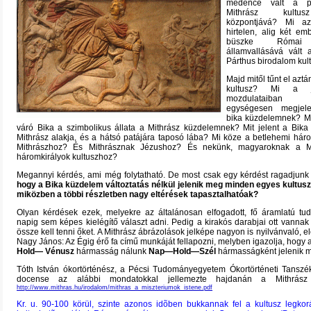
medence vált a pá
Mithrász kultu
központjává? Mi a
hirtelen, alig két emb
büszke Római 
államvallásává vált 
Párthus birodalom kul
Majd mitől tűnt el aztán
kultusz? Mi a j
mozdulataiban 
egységesen megjele
bika küzdelemnek? Mi
váró Bika a szimbolikus állata a Mithrász küzdelemnek? Mit jelent a Bika
Mithrász alakja, és a hátsó patájára taposó lába? Mi köze a betlehemi hár
Mithrászhoz? És Mithrásznak Jézushoz? És nekünk, magyaroknak a M
háromkirályok kultuszhoz?
Megannyi kérdés, ami még folytatható. De most csak egy kérdést ragadjunk
hogy a Bika küzdelem változtatás nélkül jelenik meg minden egyes kultusz
miközben a többi részletben nagy eltérések tapasztalhatóak?
Olyan kérdések ezek, melyekre az általánosan elfogadott, fő áramlatú t
napig sem képes kielégítő választ adni. Pedig a kirakós darabjai ott vannak 
össze kell tenni őket. A Mithrász ábrázolások jelképe nagyon is nyilvánvaló, e
Nagy János: Az Égig érő fa című munkáját fellapozni, melyben igazolja, hogy 
Hold— Vénusz
hármasság nálunk
Nap—Hold—Szél
hármasságként jelenik 
Tóth István ókortörténész, a Pécsi Tudományegyetem Ókortörténeti Tanszé
docense az alábbi mondatokkal jellemezte hajdanán a Mithrás
http://www.mithras.hu/irodalom/mithras_a_miszteriumok_istene.pdf
Kr. u. 90-100 körül, szinte azonos idõben bukkannak fel a kultusz legkor