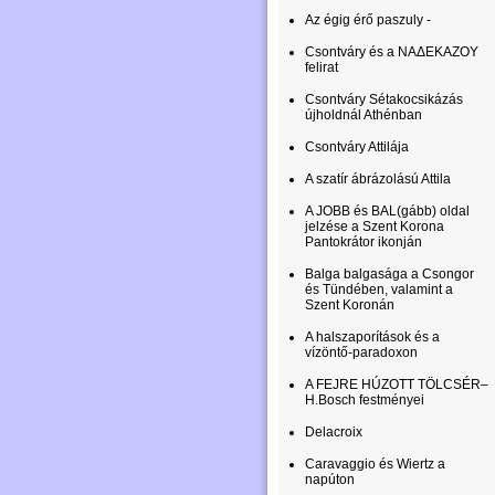
Az égig érő paszuly -
Csontváry és a ΝΑΔΕΚΑΖΟΥ
felirat
Csontváry Sétakocsikázás
újholdnál Athénban
Csontváry Attilája
A szatír ábrázolású Attila
A JOBB és BAL(gább) oldal
jelzése a Szent Korona
Pantokrátor ikonján
Balga balgasága a Csongor
és Tündében, valamint a
Szent Koronán
A halszaporítások és a
vízöntő-paradoxon
A FEJRE HÚZOTT TÖLCSÉR–
H.Bosch festményei
Delacroix
Caravaggio és Wiertz a
napúton