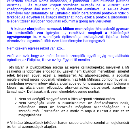
keltezhetõ emlékei Róma városában, a pannoniai Carnuntumban (Petrone
Ausztria)... és teljesen kifejlett formában mutatják be a kultuszt, ill
középpontjában álló istent. Egy fél évszázad elmúltával, a 140-es évek
szentélyei már Britanniától az Eufratesig sûrûn berajzolható pontokkal töltik 
térképét. Az egyetlen sajátlagos mozzanat, hogy ezek a pontok a Birodalom l
felében tízszer sûrûbben fordulnak elõ, mint a görög nyelvterületen
...
A kultusz elterjedése nemcsak idõben ment végbe hihetetlenül gyorsan 
két emberöltõt vett igénybe –, rendkívül meglepõ a külsõségek
egységessége is.
A szentélyek építésmódja, csillagászati tájolása, bels
elrendezése egymástól több ezer kilométernyire is megegyezõ.
Nem csekély egyezésekrõl van szó
...
Arról van szó, hogy az imént felsorolt szereplõk egytõl egyig megtalálható
égbolton, az Ekliptika, illetve az égi Egyenlítõ mentén.
Tóth István a továbbiakban sorolja az egyes csillagképeket, melyeket a Mi
szakértői is többnyire elfogadnak. Ezeket nem kívánom mélyebben ismertet
értek teljesen egyet ezzel a rendszerrel. Az alapelképzelés, a zodiáku
megfeleltetést mégis jogosnak tekintem, hisz több Mithrász domborművet is
szimbólum övezi- mintegy utalva a csillagos ég fontosságára a szimbóluma
Mégis, az általánosan elfogadott ábra-csillagkép párosítások azonban
támadhatók. De lássuk, mik ezen elméletek gyenge pontjai:
Nem ad kielégítő magyarázatot a Bika központi szimbólumára.
Nem vizsgálják külön a bikaküzdelmet az ábrázolásokon belül
méretében, mind az ábrázolás módjának állandóságában is e
szimbólumtól. Érezhetően ez a motívum adja a kulcsot a kultusz sz
megfejtéséhez.
A Mithrász ábrázolások jelképeit három csoportba lehet sorolni a megjelenés
és formai azonosságuk alapján: