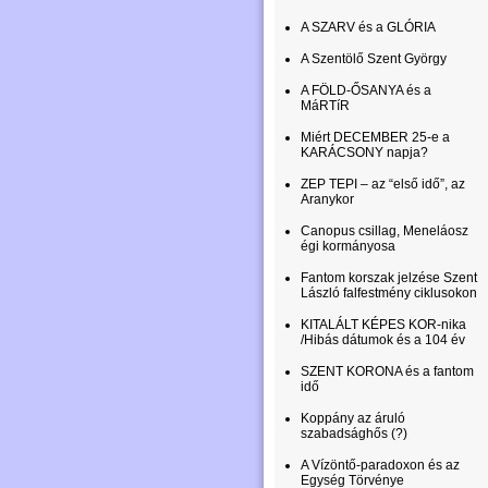
A SZARV és a GLÓRIA
A Szentölő Szent György
A FÖLD-ŐSANYA és a
MáRTíR
Miért DECEMBER 25-e a
KARÁCSONY napja?
ZEP TEPI – az “első idő”, az
Aranykor
Canopus csillag, Meneláosz
égi kormányosa
Fantom korszak jelzése Szent
László falfestmény ciklusokon
KITALÁLT KÉPES KOR-nika
/Hibás dátumok és a 104 év
SZENT KORONA és a fantom
idő
Koppány az áruló
szabadsághős (?)
A Vízöntő-paradoxon és az
Egység Törvénye