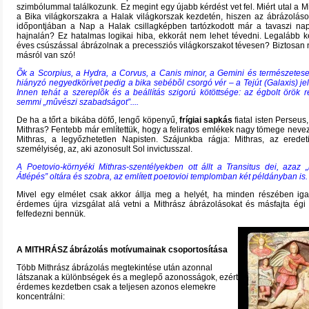
szimbólummal találkozunk. Ez megint egy újabb kérdést vet fel. Miért utal a Mi
a Bika világkorszakra a Halak világkorszak kezdetén, hiszen az ábrázolás
időpontjában a Nap a Halak csillagképben tartózkodott már a tavaszi na
hajnalán? Ez hatalmas logikai hiba, ekkorát nem lehet tévedni. Legalább 
éves csúszással ábrázolnak a precessziós világkorszakot tévesen? Biztosan n
másról van szó!
Õk a Scorpius, a Hydra, a Corvus, a Canis minor, a Gemini és természetes
hiányzó negyedkörívet pedig a bika sebébõl csorgó vér – a Tejút (Galaxis) jelk
Innen tehát a szereplõk és a beállítás szigorú kötöttsége: az égbolt örök 
semmi „mûvészi szabadságot”....
De ha a tőrt a bikába
döfő, lengő köpenyű
,
frígiai sapkás
fiatal isten Perseus
Mithras? Fentebb már említettük, hogy a feliratos emlékek nagy tömege nevezi 
Mithras, a
legyőzhetetlen
Napisten. Szájunkba rágja: Mithras, az eredeti
személyiség, az, aki azonosult Sol invictusszal.
A Poetovio-környéki Mithras-szentélyekben ott állt a Transitus dei, azaz „
Átlépés” oltára és szobra, az említett poetovioi templomban két példányban is.
Mivel egy elmélet csak akkor állja meg a helyét, ha minden részében igaz
érdemes újra vizsgálat alá vetni a Mithrász ábrázolásokat és másfajta égi 
felfedezni bennük.
A MITHRÁSZ ábrázolás motívumainak csoportosítása
Több Mithrász ábrázolás megtekintése után azonnal
látszanak a különbségek és a meglepő azonosságok, ezért
érdemes kezdetben csak a teljesen azonos elemekre
koncentrálni: