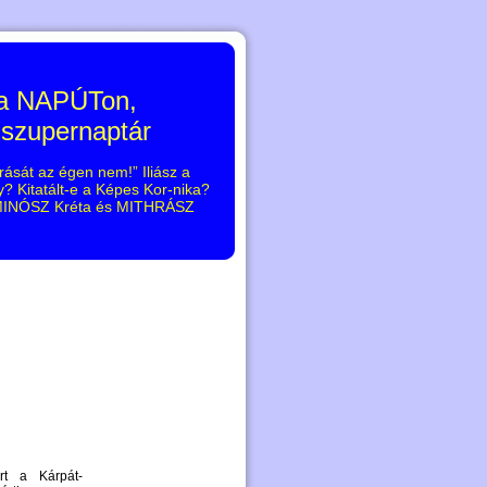
 a NAPÚTon,
 szupernaptár
rását az égen nem!” Iliász a
 Kitatált-e a Képes Kor-nika?
, MINÓSZ Kréta és MITHRÁSZ
rt a Kárpát-