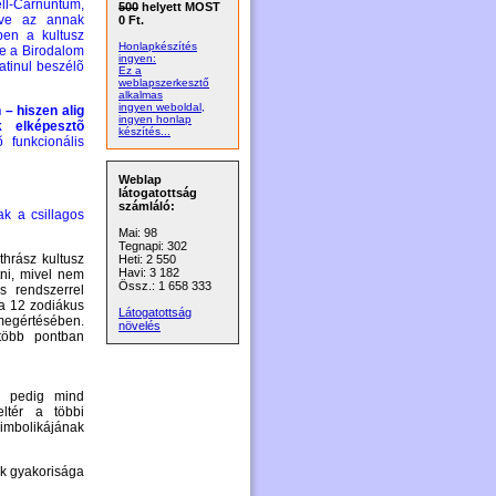
ll-Carnuntum,
500
helyett MOST
etve az annak
0 Ft.
ben a kultusz
Honlapkészítés
be a Birodalom
ingyen:
atinul beszélõ
Ez a
weblapszerkesztő
alkalmas
ingyen weboldal,
– hiszen alig
ingyen honlap
 elképesztõ
készítés...
õ funkcionális
Weblap
látogatottság
számláló:
ak a csillagos
Mai: 98
Tegnapi: 302
thrász kultusz
Heti: 2 550
Havi: 3 182
ni, mivel nem
Össz.: 1 658 333
s rendszerrel
 a 12 zodiákus
Látogatottság
 megértésében.
növelés
 több pontban
, pedig mind
ltér a többi
imbolikájának
ük gyakorisága