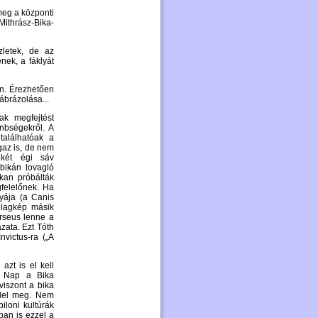
meg a központi
Mithrász-Bika-
zletek, de az
nek, a fáklyát
n. Érezhetően
ábrázolása...
ak megfejtést
önbségekről. A
találhatóak a
gaz is, de nem
két égi sáv
bikán lovagló
kan próbálták
felelőnek. Ha
tyája (a Canis
illagkép másik
rseus lenne a
zata. Ezt Tóth
nvictus-ra („A
azt is el kell
a Nap a Bika
viszont a bika
elel meg. Nem
iloni kultúrák
ban is ezzel a