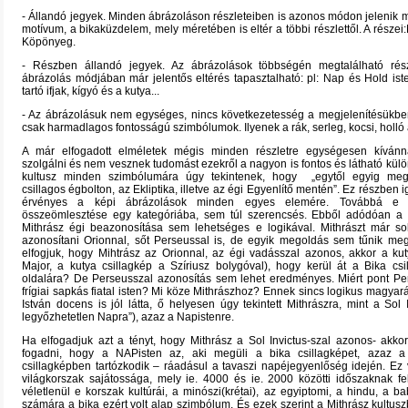
- Állandó jegyek. Minden ábrázoláson részleteiben is azonos módon jelenik 
motívum, a bikaküzdelem, mely méretében is eltér a többi részlettől. A részei:
Köpönyeg.
- Részben állandó jegyek. Az ábrázolások többségén megtalálható rés
ábrázolás módjában már jelentős eltérés tapasztalható: pl: Nap és Hold iste
tartó ifjak, kígyó és a kutya...
- Az ábrázolásuk nem egységes, nincs következetesség a megjelenítésükbe
csak harmadlagos fontosságú szimbólumok. Ilyenek a rák, serleg, kocsi, holló 
A már elfogadott elméletek mégis minden részletre egységesen kívánn
szolgálni és nem vesznek tudomást ezekről a nagyon is fontos és látható kül
kultusz minden szimbólumára úgy tekintenek, hogy „egytől egyig meg
csillagos égbolton, az Ekliptika, illetve az égi
Egyenlítő
mentén”. Ez részben i
érvényes a képi ábrázolások minden egyes elemére. Továbbá e 
összeömlesztése egy
kategóriába
, sem túl szerencsés. Ebből adódóan a 
Mithrász égi beazonosítása sem lehetséges e logikával. Mithrászt már so
azonosítani Orionnal, sőt Perseussal is, de egyik megoldás sem tűnik meg
elfogjuk, hogy Mihtrász az Orionnal, az égi vadásszal azonos, akkor a ku
Major, a kutya csillagkép a Szíriusz bolygóval), hogy kerül át a Bika cs
oldalára? De Perseusszal azonosítás sem lehet eredményes. Miért pont Pe
frígiai sapkás fiatal isten? Mi köze Mithrászhoz? Ennek sincs logikus magyará
István docens is jól látta, ő helyesen úgy tekintett Mithrászra, mint a Sol I
legyőzhetetlen Napra”), azaz a Napistenre.
Ha elfogadjuk azt a tényt, hogy Mithrász a Sol Invictus-szal azonos- akkor 
fogadni, hogy a NAPisten az, aki megüli a bika csillagképet, azaz 
csillagképben tartózkodik – ráadásul a tavaszi napéjegyenlőség idején. Ez 
világkorszak sajátossága, mely ie. 4000 és ie. 2000 közötti időszaknak f
véletlenül e korszak kultúrái, a minószi(krétai), az egyiptomi, a hindu, a bab
számára a bika ezért volt alap szimbólum. És ezek szerint a Mithrász kultusz