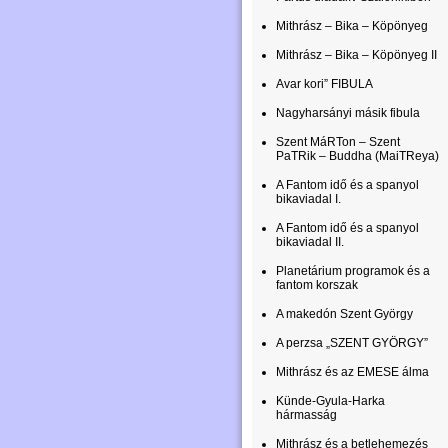
Mithrász – Bika – Köpönyeg
Mithrász – Bika – Köpönyeg II
Avar kori” FIBULA
Nagyharsányi másik fibula
Szent MáRTon – Szent
PaTRik – Buddha (MaiTReya)
A Fantom idő és a spanyol
bikaviadal I.
A Fantom idő és a spanyol
bikaviadal II.
Planetárium programok és a
fantom korszak
A makedón Szent György
A perzsa „SZENT GYÖRGY”
Mithrász és az EMESE álma
Künde-Gyula-Harka
hármasság
Mithrász és a betlehemezés