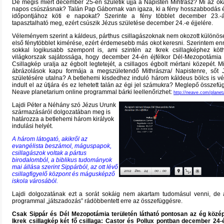
De mégis miért december 25-én születik újjá a Napisten Mihtrász? Mi az o
napos csúszásnak? Talán Pap Gábornak van igaza, ki a fény hosszabbodás 
időpontjához köti e napokat? Szerinte a fény többlet december 23
tapasztalható meg, ezért csúszik Jézus születése december 24.-e éjjelére.
Véleményem szerint a káldeus, párthus csillagászoknak nem okozott különö
első fénytöbblet kimérése, ezért érdemesebb más okot keresni. Szerintem enn
sokkal logikusabb szempont is, ami szintén az Ikrek csillagképhez köt
világkorszak sajátossága, hogy december 24-én éjfélkor Dél-Mezopotámia f
Csillagkép uralja az égbolt legtetejét, a csillagos égbolt mértani közepét. M
ábrázolások kapu formája a megszületendő Mithrászra/ Napistenre, sőt J
születésére utalna? A betlehemi kisdedhez induló három káldeus bölcs is v
indult el az útjára és ez lehetett talán az égi jel számukra? Meglepő összefü
Neave planetarium online programmal bárki leellenőrizhet:
http://neave.com/planet
Lajdi Péter a Néhány szó Jézus Urunk
származásáról dolgozatában meg is
határozza a betlehemi három királyok
indulási helyét.
A három látogató, akikről az
evangélista beszámol, máguspapok,
csillagászok voltak a pártus
birodalomból, a biblikus tudományok
mai állása szerint Sippárból, az ott lévő
csillagfigyelő központ és mágusképző
iskola városából.
Lajdi dolgozatának ezt a sorát sokáig nem akartam tudomásul venni, de 
programmal „játszadozás” rádöbbentett erre az összefüggésre.
Csak Sippár és Dél Mezopotámia területén látható pontosan az ég közé
Ikrek csillagkép két fő csillaga: Castor és Pollux pontban december 24-é