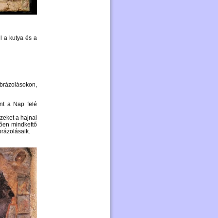
ul a kutya és a
brázolásokon,
nt a Nap felé
 ezeket a hajnal
tően mindkettő
brázolásaik.