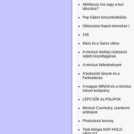
Akhilleusz ina vagy a kun
lábszára?
Pap Gábor könyvdedikálás
Odüsszeia Napút elemzése I.
108
Iliász és a Saros ciklus
A minószi (krétai) civilizáció
rejtett összefüggései
A minószi falfestmények
A bokszoló lányok és a
Farkastanya
A magyar MINOA és a minószi
három királylány
LÉPCSŐK és POLIPOK
Minószi Csontváry, szantorini
antilopok
Phaisztoszi korong
Toldi trilógia NAP-HOLD-
VÉNUSZ