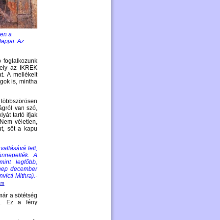
zen a
apjai. Az
.
 foglalkozunk
mely az IKREK
t. A mellékelt
gok is, mintha
g többszörösen
ágról van szó,
át tartó ifjak
Nem véletlen,
út, sőt a kapu
allásává lett,
ünnepelték.
A
mint legfőbb,
ünnep december
victi Mithra).
-
htm
már a sötétség
i. Ez a fény