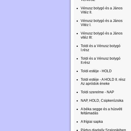
Vénusz bolygó és a János
Vitéz II.
Vénusz bolygó és a János
Vitéz I.
Vénusz bolygó és a János
vitéz III:
Toldi és a Vénusz bolygó
I.rész
Toldi és a Vénusz bolygó
II.rész
Toldi estéje - HOLD
Toldi estéje - A HOLD II. rész
Az apródok éneke
Toldi szerelme - NAP
NAP, HOLD, Csipkerózsika
A béka segge és a húsvéti
feltámadás
A frígiai sapka
Pártus diadalív Szalonikiben