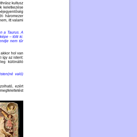
thrász kultusz
ok keletkezése
péjegyenlőség
két- háromezer
em, itt valami
en a Taurus. A
épe – tölti ki.
rendje nem tûr
, akkor hol van
így az istent:
leg különálló
isten(né való)
olható, ezért
megfeleltetést