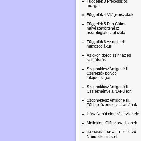
Függelék 3 Precessziós
mozgás
Függelék 4 Világkorszakok
Függelék 5 Pap Gábor
művészettörténész
összefoglaló táblázata
Függelék 6 Az emberi
mikrozodiákus
Az ókori görög színház és
színjátszás
Szophoklész Antigoné I.
Szereplők bolygó
tulajdonságai
Szophoklész Antigoné II.
Cselekménye a NAPÚTon
Szophoklész Antigoné III.
Többlet üzenetei a drámának
Iliász Napút elemzés I. Alapelv
Melléklet - Olümposzi Istenek
Benedek Elek PÉTER ÉS PÁL
Napút elemzése I.