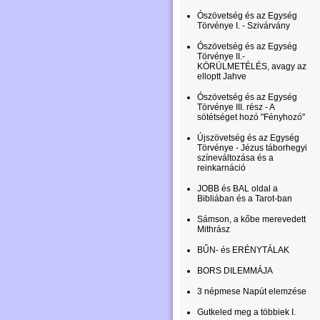
Ószövetség és az Egység
Törvénye I. - Szivárvány
Ószövetség és az Egység
Törvénye II.-
KÖRÜLMETÉLÉS, avagy az
elloptt Jahve
Ószövetség és az Egység
Törvénye III. rész - A
sötétséget hozó "Fényhozó"
Újszövetség és az Egység
Törvénye - Jézus táborhegyi
színeváltozása és a
reinkarnáció
JOBB és BAL oldal a
Bibliában és a Tarot-ban
Sámson, a kőbe merevedett
Mithrász
BŰN- és ERÉNYTÁLAK
BORS DILEMMÁJA
3 népmese Napút elemzése
Gutkeled meg a többiek I.