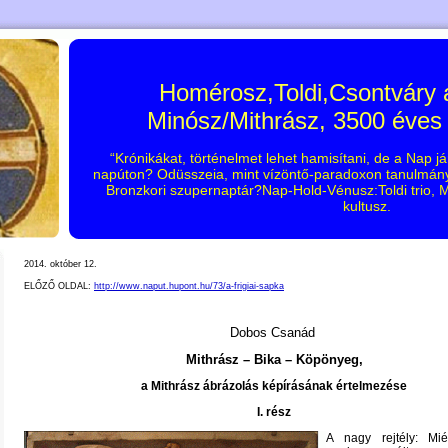
Homérosz,Toldi,Csontváry
Minósz/Mithrász, 3500 éves
“Krónikákat, történelmet lehet hamisítani, de a Nap já
napúton? Odüsszeia, mint vízöntő-paradoxon tanulmány?
Bronzkori szupernaptár?Nap-Hold-Vénusz:Toldi trio
kultusz.
2014. október 12.
ELŐZŐ OLDAL:
http://www.naput.hupont.hu/73/a-frigiai-sapka
Dobos Csanád
Mithrász – Bika – Köpönyeg,
a Mithrász ábrázolás képírásának értelmezése
I. rész
A nagy rejtély: Mié