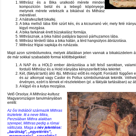
Mithrász és a Bika uralkodó mérete minden
kompozíción
belül és a lebegő köpönyege,
melynek mérete vetekszik a bikáéval és Mithász
méretével.
A hátrafeszített bikafej.
A bika mellső lába fölé szúrt kés, és a kicsurranó vér, mely felé irány
kigyó mozgása.
A bika farkának érett búzakalász formája.
Mithrásznak, a bika hátsó patájára taposó párhuzamos lába.
Mithrász térdelő lába a bika hátán, a térd hangsúlyos ábrázolása.
Mithrász frígiai sapkája és ruházata.
Majd azon szimbólumokra, melyek általában jelen vannak a bikaküzdelem á
de már sokkal szabadabb formai kötöttségekkel:
A NAP és a HOLD ember ábrázolása a két felső sarokban, valami
forduló Mithrász és a Hold irányába kényszerített bika tekintet.
Két, (fáklyát tartó) álló ifjú, Mithrász előtt és mögött. Forrástól függően
és az alkonyat vagy Castor és Pollux szimbólumának tekintik. Vélhe
érvényes, ezért is térnek el részletekben (pl. a fáklyák tartásában) az á
A kígyó és a kutya mozgása.
Vető Orsolya: A Mithrász-kultusz
Magyarországon tanulmányában
említi:
Az ősi Indiából származik Mithras
tisztelete. Itt a neve Mitra,
Perzsiában Mithra alakban
szerepel, Mithras pedig a római
változata. Maga a
név jelentése:
„barátság”, „egyetértés”,