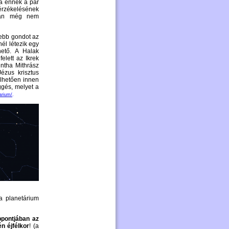
ka ennek a pár
érzékelésének
.-án még nem
sebb gondot az
él létezik egy
hető. A Halak
elett az Ikrek
intha Mithrász
ézus krisztus
élhetően innen
ggés, melyet a
arium/
.
a planetárium
ppontjában az
n éjfélkor
! (a