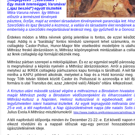
„megegyezés”, „szerződés”.
Egy másik istenséggel, Varunával
(„igaz beszéd”) együtt tisztelték
Mitra-Varuna néven. Így Mithras
először a természeti törvények
pásztora, őrzője, majd az emberi társadalom törvényeinek garanciája lett. His
Szerződés és Igaz Beszéd a kozmosz, a vallási és társadalmi élet rendjének al
emberiség a szerződés megtartásával testesül meg, így győzhető le a Gonosz
Érdekes módon a Mitra névnek görög jelentése is fontos, de ezzel később
majd. Addig is a “barátság” fontos kiinduló szempont lehet számunkra, 
csillagkép Castor-Pollux, Hunor-Magor féle viselkedési modelljére is utalha
Mithrász freskó ábrázoláson is, Mithrász köpönyegének mintázatában a csilla
az Ikrek csillagkép égi formáját idéznék meg.
Mithrász párban szerepel a mitológiájában. És ez az egymást segítő párossá
is megnyilvánul a képírás nyelvén a Mithrász ábrázolásokon. Arról a páross
melyhez az IKREK csillagkép párhuzamos kapu formája is társítható. A két fákly
mintha a KAPU pilléreit alkotnák, melyeket a Nap és a Hold koronáz meg. 
hogy Tóth István többek között Castor és Polluxszal is azonosítja e két ifj
formára is utal Transitus dei, azaz „isten(né való) Átlépés” oltára kifejezéssel.
A Krisztus utáni második század végére a mithraizmus a Birodalom hivatalos v
magát Mithrászt pedig a Birodalom védőszentjeként és élharcosaként 
Mithrász-kultusz a Napisten, Heliosz kultuszával is egybeolvadt, akit 
legyőzhetetlen isteni hatalmat tiszteltek. Az egyik legnagyobb mithraista 
25-e volt, a téli napforduló, a Nap újjászületésének napja (die natalis Solis in
Julius Evola A Mithrász-misztériumokról
http://www.tradicio.org/kvintesszencia/mithras.
A téli napforduló időpontja minden év December 21-22.-e. Ezt követő napon 
elkezd rövidülni és a nappali időszak egy-egy perccel hosszabbodn
újjászületésének ideje.